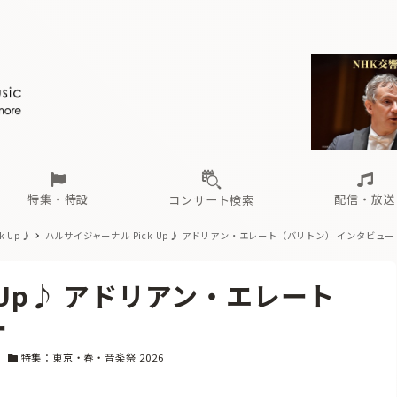
ール
（毎月更新）
東
電子版（無料・月刊）
トピックス
関西
フェスタサマーミューザKAWASAKI 2026
北海道・東北
注目公演
配布場所
インタビュー
中部
定期購読
中国・四国
CD新譜
N響＆東響 《7つ
九州・沖縄
書籍近刊
ロが推す！間違いないオーケストラコンサート
過去の特集
の先と
ブ配信スケジュール
さ
オーケストラの楽屋から
た
な
有料ライブ配信スケジュール
は
ま
や
海の向こうの音楽家
ら
わ
Aからの
載
特集・特設
配信・放送
コンサート検索
k Up♪
ハルサイジャーナル Pick Up♪ アドリアン・エレート（バリトン） インタビュー
ール
（毎月更新）
東
電子版（無料・月刊）
トピックス
関西
フェスタサマーミューザKAWASAKI 2026
北海道・東北
注目公演
配布場所
インタビュー
中部
定期購読
中国・四国
CD新譜
N響＆東響 《7つ
九州・沖縄
書籍近刊
 Up♪ アドリアン・エレート
ロが推す！間違いないオーケストラコンサート
過去の特集
の先と
ブ配信スケジュール
さ
オーケストラの楽屋から
た
な
有料ライブ配信スケジュール
は
ま
や
海の向こうの音楽家
ら
わ
Aからの
ー
載
カテゴリー
特集：東京・春・音楽祭 2026