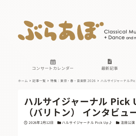
ニュース
ヤマハホ
番組一覧
東京・関
ぶらあぼ
現場のプ
古楽とそ
無料ライ
あ
か
過去の連
コンサートカレンダー
最新記事
ホーム
記事一覧
特集：東京・春・音楽祭 2026
ハルサイジャーナル Pic
ニュース
ヤマハホ
番組一覧
東京・関
ぶらあぼ
ハルサイジャーナル Pick
現場のプ
古楽とそ
無料ライ
あ
か
（バリトン） インタビュ
過去の連
投稿日
カテゴリー
カテゴリー
2026年2月12日
ハルサイジャーナル Pick Up♪
注目公演