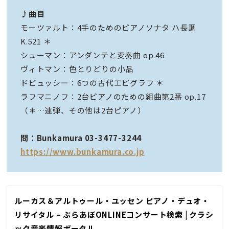
♪曲目
モーツァルト：4手のためのピアノソナタ ハ長調
K.521 ＊
シューマン：アンダンテと変奏曲 op.46
ヴィトマン：色とりどりの小品
ドビュッシー：6つの古代エピグラフ ＊
ラフマニノフ：2台ピアノのための組曲第2番 op.17
（＊…連弾、その他は2台ピアノ）
問：Bunkamura 03-3477-3244
https://www.bunkamura.co.jp
ルーカス＆アルトゥール・ユッセン ピアノ・デュオ・
リサイタル – ぶらあぼONLINEコンサート検索 | クラシ
ック音楽情報ポータル