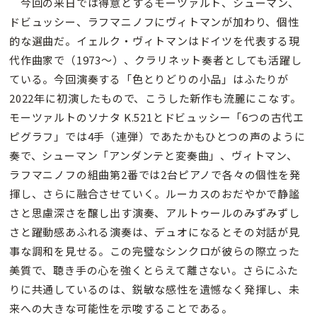
今回の来日では得意とするモーツァルト、シューマン、
ドビュッシー、ラフマニノフにヴィトマンが加わり、個性
的な選曲だ。イェルク・ヴィトマンはドイツを代表する現
代作曲家で（1973～）、クラリネット奏者としても活躍し
ている。今回演奏する「色とりどりの小品」はふたりが
2022年に初演したもので、こうした新作も流麗にこなす。
モーツァルトのソナタ K.521とドビュッシー「6つの古代エ
ピグラフ」では4手（連弾）であたかもひとつの声のように
奏で、シューマン「アンダンテと変奏曲」、ヴィトマン、
ラフマニノフの組曲第2番では2台ピアノで各々の個性を発
揮し、さらに融合させていく。ルーカスのおだやかで静謐
さと思慮深さを醸し出す演奏、アルトゥールのみずみずし
さと躍動感あふれる演奏は、デュオになるとその対話が見
事な調和を見せる。この完璧なシンクロが彼らの際立った
美質で、聴き手の心を強くとらえて離さない。さらにふた
りに共通しているのは、鋭敏な感性を遺憾なく発揮し、未
来への大きな可能性を示唆することである。