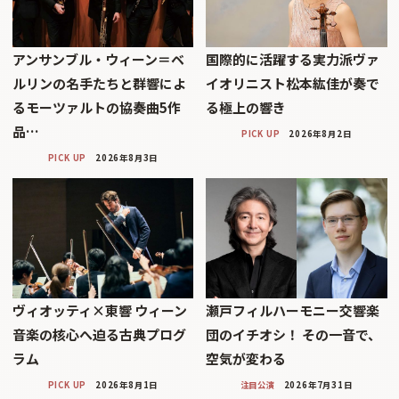
アンサンブル・ウィーン＝ベ
国際的に活躍する実力派ヴァ
ルリンの名手たちと群響によ
イオリニスト松本紘佳が奏で
るモーツァルトの協奏曲5作
る極上の響き
品…
PICK UP
2026年8月2日
PICK UP
2026年8月3日
ヴィオッティ×東響 ウィーン
瀬戸フィルハーモニー交響楽
音楽の核心へ迫る古典プログ
団のイチオシ！ その一音で、
ラム
空気が変わる
PICK UP
2026年8月1日
注目公演
2026年7月31日