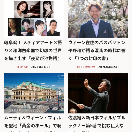
岐阜発！ メディアアート×語
ウィーン在住のバスバリトン
り×和洋古楽器で幻想の世界
平野和が語る混沌の時代に響
を描き出す『夜叉が池物語』
く「7つの封印の書」
注目公演
2026年8月5日
INTERVIEW
2026年8月5日
ムーティ＆ウィーン・フィル
佐渡裕＆新日本フィルがブル
を聖地「黄金のホール」で聴
ックナー第5番で挑む巨大な