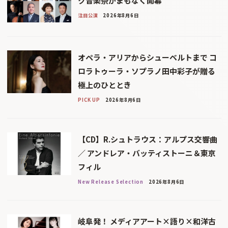
ク音楽祭がまもなく開幕
注目公演
2026年8月6日
オペラ・アリアからシューベルトまで コ
ロラトゥーラ・ソプラノ田中彩子が贈る
極上のひととき
PICK UP
2026年8月6日
【CD】R.シュトラウス：アルプス交響曲
／ アンドレア・バッティストーニ＆東京
フィル
New Release Selection
2026年8月6日
岐阜発！ メディアアート×語り×和洋古