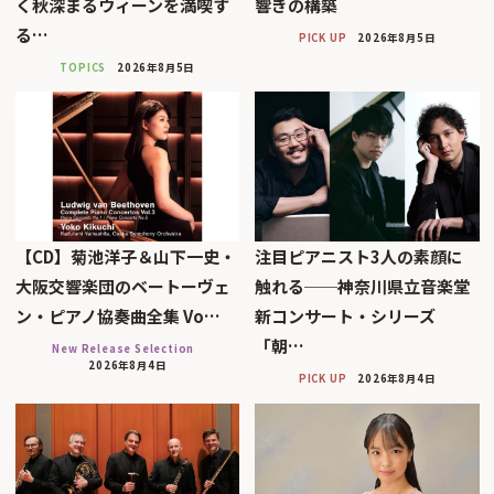
く秋深まるウィーンを満喫す
響きの構築
る…
PICK UP
2026年8月5日
TOPICS
2026年8月5日
【CD】菊池洋子＆山下一史・
注目ピアニスト3人の素顔に
大阪交響楽団のベートーヴェ
触れる──神奈川県立音楽堂
ン・ピアノ協奏曲全集 Vo…
新コンサート・シリーズ
「朝…
New Release Selection
2026年8月4日
PICK UP
2026年8月4日