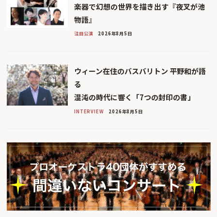
楽器で幻想の世界を描き出す『夜叉が池
物語』
注目公演
2026年8月5日
ウィーン在住のバスバリトン 平野和が語
る
混沌の時代に響く「7つの封印の書」
INTERVIEW
2026年8月5日