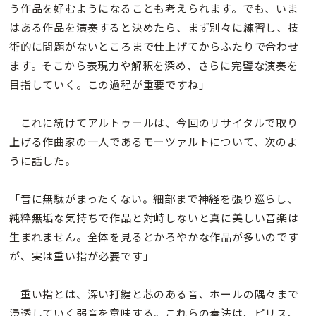
う作品を好むようになることも考えられます。でも、いま
はある作品を演奏すると決めたら、まず別々に練習し、技
術的に問題がないところまで仕上げてからふたりで合わせ
ます。そこから表現力や解釈を深め、さらに完璧な演奏を
目指していく。この過程が重要ですね」
これに続けてアルトゥールは、今回のリサイタルで取り
上げる作曲家の一人であるモーツァルトについて、次のよ
うに話した。
「音に無駄がまったくない。細部まで神経を張り巡らし、
純粋無垢な気持ちで作品と対峙しないと真に美しい音楽は
生まれません。全体を見るとかろやかな作品が多いのです
が、実は重い指が必要です」
重い指とは、深い打鍵と芯のある音、ホールの隅々まで
浸透していく弱音を意味する。これらの奏法は、ピリス、