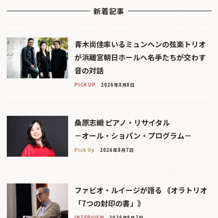
新着記事
青木尚佳率いるミュンヘンの弦楽トリオ
が浜離宮朝日ホールへ――名手たちが交わす
音の対話
PICK UP
2026年8月8日
桑原志織 ピアノ・リサイタル
－オール・ショパン・プログラム－
Pick Up
2026年8月7日
ファビオ・ルイージが語る 《オラトリオ
「7つの封印の書」》
INTERVIEW
2026年8月7日