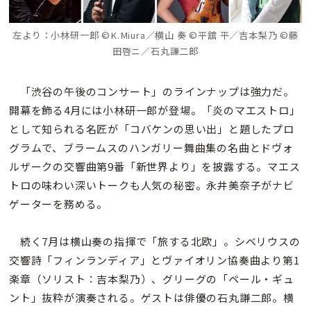
左より：小林研一郎 ©K.Miura／横山 奏 ©平舘 平／吉本梨乃 ©藤
田啓ニ／石丸謙二郎
「渋谷の午後のコンサート」のラインナップは強力だ。
開幕を飾る4月には小林研一郎が登場。「炎のマエストロ」
として知られる名匠が「コバケンの思い出」と題したプロ
グラムで、ブラームスのハンガリー舞曲集の名曲とドヴォ
ルザークの交響曲第9番「新世界より」を披露する。マエス
トロの味わい深いトークも人気の秘密。永井美奈子がナビ
ゲーターを務める。
続く7月は横山奏の指揮で「旅する北欧」。シベリウスの
交響詩「フィンランディア」とヴァイオリン協奏曲より第1
楽章（ソリスト：吉本梨乃）、グリーグの「ペール・ギュ
ント」抜粋が演奏される。ゲストは俳優の石丸謙二郎。横