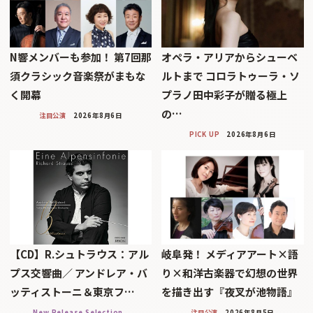
N響メンバーも参加！ 第7回那
オペラ・アリアからシューベ
須クラシック音楽祭がまもな
ルトまで コロラトゥーラ・ソ
く開幕
プラノ田中彩子が贈る極上
の…
注目公演
2026年8月6日
PICK UP
2026年8月6日
【CD】R.シュトラウス：アル
岐阜発！ メディアアート×語
プス交響曲／ アンドレア・バ
り×和洋古楽器で幻想の世界
ッティストーニ＆東京フ…
を描き出す『夜叉が池物語』
New Release Selection
注目公演
2026年8月5日