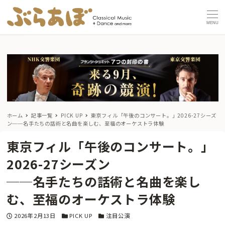
MENU
ホーム
記事一覧
PICK UP
東京フィル「午後のコンサート。」2026-27シーズ
ン
──名手たちの話術と名曲を楽しむ、至福のオーケストラ体験
東京フィル「午後のコンサート。」
2026-27シーズン
──名手たちの話術と名曲を楽し
む、至福のオーケストラ体験
投稿日
カテゴリー
カテゴリー
2026年2月13日
PICK UP
注目公演