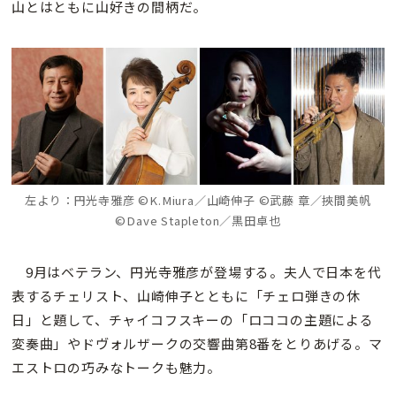
山とはともに山好きの間柄だ。
左より：円光寺雅彦 ©K.Miura／山崎伸子 ©武藤 章／挾間美帆
©Dave Stapleton／黒田卓也
9月はベテラン、円光寺雅彦が登場する。夫人で日本を代
表するチェリスト、山崎伸子とともに「チェロ弾きの休
日」と題して、チャイコフスキーの「ロココの主題による
変奏曲」やドヴォルザークの交響曲第8番をとりあげる。マ
エストロの巧みなトークも魅力。