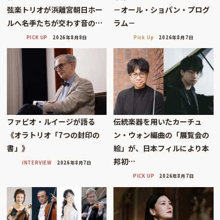
弦楽トリオが浜離宮朝日ホー
－オール・ショパン・プログ
ルへ――名手たちが交わす音の…
ラム－
PICK UP
2026年8月8日
Pick Up
2026年8月7日
ファビオ・ルイージが語る
伝統楽器を用いたカーチュ
《オラトリオ「7つの封印の
ン・ウォン編曲の「展覧会の
書」》
絵」が、日本フィルにより本
邦初…
INTERVIEW
2026年8月7日
PICK UP
2026年8月7日