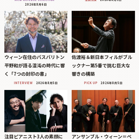
2026年8月6日
ウィーン在住のバスバリトン
佐渡裕＆新日本フィルがブル
平野和が語る混沌の時代に響
ックナー第5番で挑む巨大な
く「7つの封印の書」
響きの構築
INTERVIEW
2026年8月5日
PICK UP
2026年8月5日
注目ピアニスト3人の素顔に
アンサンブル・ウィーン＝ベ