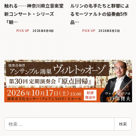
触れる──神奈川県立音楽堂
ルリンの名手たちと群響によ
新コンサート・シリーズ
るモーツァルトの協奏曲5作
「朝…
品…
PICK UP
2026年8月4日
PICK UP
2026年8月3日
検
検索
索