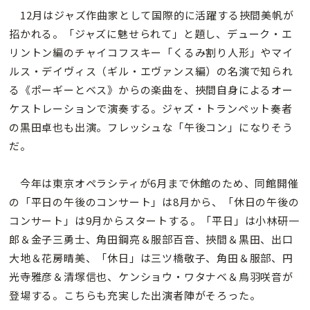
12月はジャズ作曲家として国際的に活躍する挾間美帆が
招かれる。「ジャズに魅せられて」と題し、デューク・エ
リントン編のチャイコフスキー「くるみ割り人形」やマイ
ルス・デイヴィス（ギル・エヴァンス編）の名演で知られ
る《ポーギーとベス》からの楽曲を、挾間自身によるオー
ケストレーションで演奏する。ジャズ・トランペット奏者
の黒田卓也も出演。フレッシュな「午後コン」になりそう
だ。
今年は東京オペラシティが6月まで休館のため、同館開催
の「平日の午後のコンサート」は8月から、「休日の午後の
コンサート」は9月からスタートする。「平日」は小林研一
郎＆金子三勇士、角田鋼亮＆服部百音、挾間＆黒田、出口
大地＆花房晴美、「休日」は三ツ橋敬子、角田＆服部、円
光寺雅彦＆清塚信也、ケンショウ・ワタナベ＆鳥羽咲音が
登場する。こちらも充実した出演者陣がそろった。