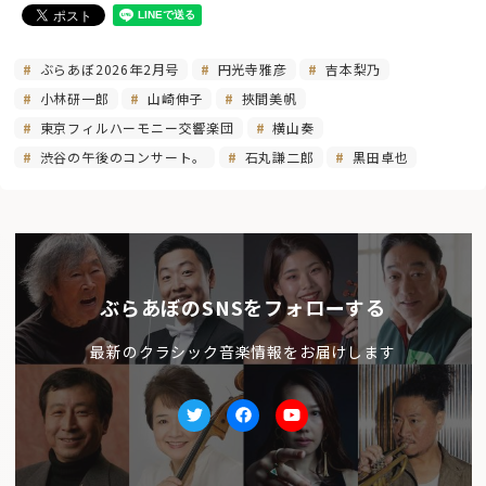
ぶらあぼ2026年2月号
円光寺雅彦
吉本梨乃
小林研一郎
山崎伸子
挾間美帆
東京フィルハーモニー交響楽団
横山奏
渋谷の午後のコンサート。
石丸謙二郎
黒田卓也
ぶらあぼのSNSをフォローする
最新のクラシック音楽情報をお届けします
Twitter
facebook
Youtube