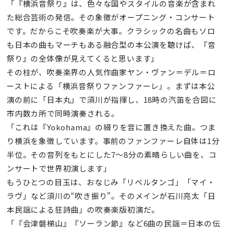
「『横浜音祭り』は、色々な国やスタイルの音楽が含まれ
た総合芸術の発信。その象徴がオープニング・コンサート
です。だからこそ吹奏楽が大事。クラシックの名曲もソロ
も日本の曲もマーチもある融合型の本公演を聴けば、『音
祭り』の全体像が見えてくると思います」
その柱が、吹奏楽界の人気作曲家ヤン・ヴァン＝デル＝ロ
ーストによる「横浜音祭りファンファーレ」。まずは本公
演の前に「日本丸」で須川が指揮し、18時の汽笛を合図に
市内数カ所で同時演奏される。
「これは『Yokohama』の綴りを音に置き換えた曲。つま
り横浜を象徴しています。事前のファンファーレ自体は1分
半位。その音列をもとにした7〜8分の素晴らしい曲を、コ
ンサートで世界初演します」
もうひとつの目玉は、おなじみ「リベルタンゴ」「マイ・
ラヴ」など須川の“吹き振り”。そのメインが石川亮太「日
本民謡による狂詩曲」の吹奏楽版初演だ。
「『会津磐梯山』『ソーラン節』など6曲の民謡＝日本の伝