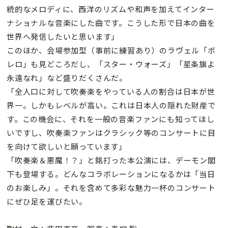
統的なメロディに、西洋のリズムや和声を加えてインター
ナショナルな音楽にした曲です。こうした形で日本の曲を
世界へ発信したいと思います」
このほか、会場参加型（事前に練習あり）のラヴェル「ボ
レロ」も見どころだし、「スター・ウォーズ」「星条旗よ
永遠なれ」など盛りだくさんだ。
「全人口に対して吹奏楽をやっている人の割合は日本が世
界一。しかもレベルが高い。これは日本人の隠れた財産で
す。この機会に、それを一般の音楽ファンにも知ってほし
いですし、吹奏楽ファンはクラシック等のコンサートに目
を向けて欲しいと願っています」
「吹奏楽＆悪魔！？」と銘打った本公演には、デーモン閣
下も登場する。どんなコラボレーションになるかは「当日
のお楽しみ」。それを含めて多彩な魅力一杯のコンサート
にぜひ足を運びたい。