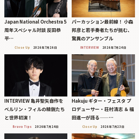
Japan National Orchestra 5
パーカッション最前線！ 小森
周年スペシャル対談 反田恭
邦彦と若手奏者たちが挑む、
平…
驚異のアンサンブル
Close Up
2026年7月26日
INTERVIEW
2026年7月24日
INTERVIEW 亀井聖矢――自作を
Hakuju ギター・フェスタ プ
ベルリン・フィルの精鋭たち
ロデューサー・荘村清志 ＆ 福
と世界初演！
田進一が語る——…
Bravo Tips
2026年7月24日
Close Up
2026年7月23日