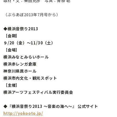
取材・文：柴田克彦 写真：青柳 聡
（ぶらあぼ2013年7月号から）
◆横浜音祭り2013
［会期］
９/20（金）〜11/30（土）
［会場］
横浜みなとみらいホール
横浜赤レンガ倉庫
神奈川県民ホール
横浜市内文化・観光スポット
［主催］
横浜アーツフェスティバル実行委員会
◆『横浜音祭り2013 〜音楽の海へ〜』 公式サイト
http://yokooto.jp/