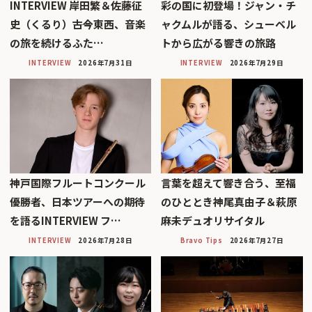
INTERVIEW 岸田繁＆佐藤征
彩の国に初登場！ジャン・チ
史（くるり）――古今東西、音楽
ャクムルが語る、シューベル
の旅を続けるふた…
トから広がる響きの旅路
INTERVIEW
2026年7月31日
INTERVIEW
2026年7月29日
神戸国際フルートコンクール
言葉を超えて響き合う、至福
優勝者、日本ツアーへの期待
のひととき神尾真由子＆萩原
を語るINTERVIEW フ…
麻未デュオリサイタル
INTERVIEW
2026年7月28日
Bravo Tips
2026年7月27日