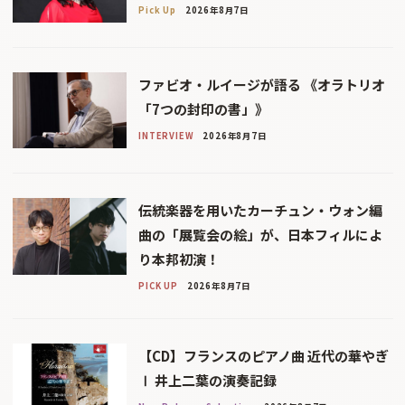
Pick Up
2026年8月7日
ファビオ・ルイージが語る 《オラトリオ
「7つの封印の書」》
INTERVIEW
2026年8月7日
伝統楽器を用いたカーチュン・ウォン編
曲の「展覧会の絵」が、日本フィルによ
り本邦初演！
PICK UP
2026年8月7日
【CD】フランスのピアノ曲 近代の華やぎ
Ⅰ 井上二葉の演奏記録