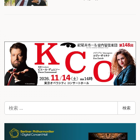
検
検索
索