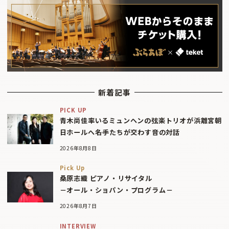
新着記事
PICK UP
青木尚佳率いるミュンヘンの弦楽トリオが浜離宮朝
日ホールへ――名手たちが交わす音の対話
2026年8月8日
Pick Up
桑原志織 ピアノ・リサイタル
－オール・ショパン・プログラム－
2026年8月7日
INTERVIEW