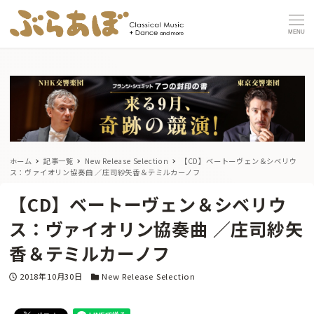
MENU
ホーム
記事一覧
New Release Selection
【CD】ベートーヴェン＆シベリウ
ス：ヴァイオリン協奏曲 ／庄司紗矢香＆テミルカーノフ
【CD】ベートーヴェン＆シベリウ
ス：ヴァイオリン協奏曲 ／庄司紗矢
香＆テミルカーノフ
投稿日
カテゴリー
2018年10月30日
New Release Selection