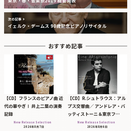
東京・春・音楽祭2019 概要発表
次の記事
イェルク・デームス 90歳記念ピアノリサイタル
おすすめ記事
【CD】フランスのピアノ曲 近
【CD】R.シュトラウス：アル
代の華やぎⅠ 井上二葉の演奏
プス交響曲／ アンドレア・バ
記録
ッティストーニ＆東京フ…
New Release Selection
New Release Selection
2026年8月7日
2026年8月6日