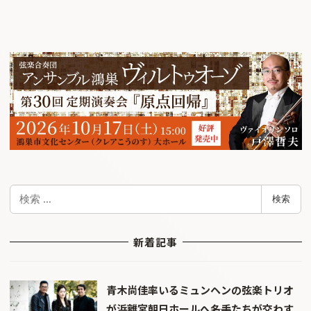
検
検索
索
新着記事
青木尚佳率いるミュンヘンの弦楽トリオ
が浜離宮朝日ホールへ――名手たちが交わす