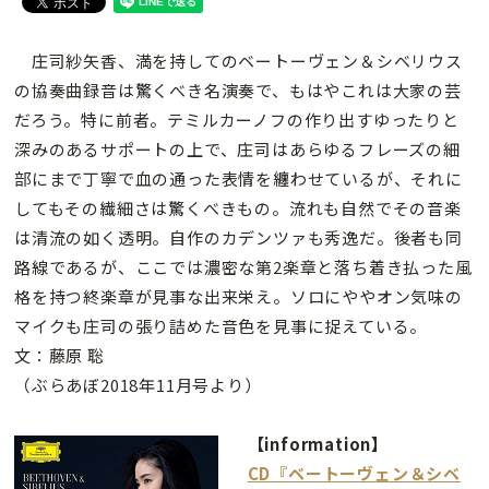
庄司紗矢香、満を持してのベートーヴェン＆シベリウス
の協奏曲録音は驚くべき名演奏で、もはやこれは大家の芸
だろう。特に前者。テミルカーノフの作り出すゆったりと
深みのあるサポートの上で、庄司はあらゆるフレーズの細
部にまで丁寧で血の通った表情を纏わせているが、それに
してもその繊細さは驚くべきもの。流れも自然でその音楽
は清流の如く透明。自作のカデンツァも秀逸だ。後者も同
路線であるが、ここでは濃密な第2楽章と落ち着き払った風
格を持つ終楽章が見事な出来栄え。ソロにややオン気味の
マイクも庄司の張り詰めた音色を見事に捉えている。
文：藤原 聡
（ぶらあぼ2018年11月号より）
【information】
CD『ベートーヴェン＆シベ