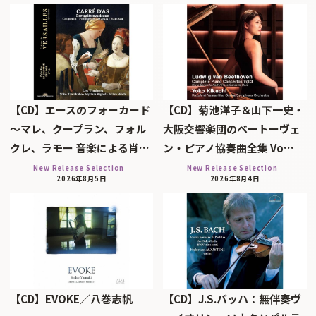
【CD】エースのフォーカード
【CD】菊池洋子＆山下一史・
～マレ、クープラン、フォル
大阪交響楽団のベートーヴェ
クレ、ラモー 音楽による肖…
ン・ピアノ協奏曲全集 Vo…
New Release Selection
New Release Selection
2026年8月5日
2026年8月4日
【CD】EVOKE／八巻志帆
【CD】J.S.バッハ：無伴奏ヴ