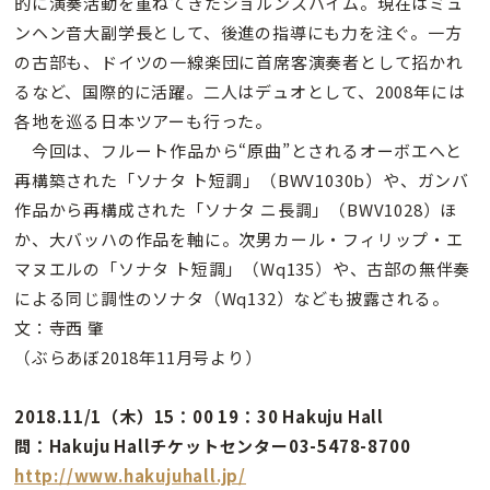
的に演奏活動を重ねてきたショルンスハイム。現在はミュ
ンヘン音大副学長として、後進の指導にも力を注ぐ。一方
の古部も、ドイツの一線楽団に首席客演奏者として招かれ
るなど、国際的に活躍。二人はデュオとして、2008年には
各地を巡る日本ツアーも行った。
今回は、フルート作品から“原曲”とされるオーボエへと
再構築された「ソナタ ト短調」（BWV1030b）や、ガンバ
作品から再構成された「ソナタ ニ長調」（BWV1028）ほ
か、大バッハの作品を軸に。次男カール・フィリップ・エ
マヌエルの「ソナタ ト短調」（Wq135）や、古部の無伴奏
による同じ調性のソナタ（Wq132）なども披露される。
文：寺西 肇
（ぶらあぼ2018年11月号より）
2018.11/1（木）15：00 19：30 Hakuju Hall
問：Hakuju Hallチケットセンター03-5478-8700
http://www.hakujuhall.jp/