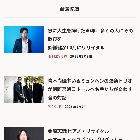
新着記事
歌に人生を捧げた40年、多くの人にその
歓びを
錦織健が10月にリサイタル
INTERVIEW
2026年8月9日
青木尚佳率いるミュンヘンの弦楽トリオ
が浜離宮朝日ホールへ――名手たちが交わす
音の対話
PICK UP
2026年8月8日
桑原志織 ピアノ・リサイタル
－オール・ショパン・プログラム－