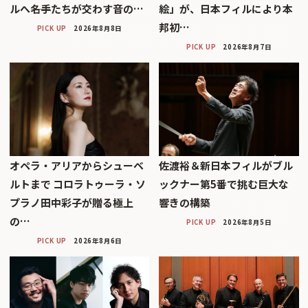
ルへ――名手たちが交わす音の…
絵」が、日本フィルにより本
邦初…
PICK UP
2026年8月8日
PICK UP
2026年8月7日
オペラ・アリアからシューベ
佐渡裕＆新日本フィルがブル
ルトまで コロラトゥーラ・ソ
ックナー第5番で挑む巨大な
プラノ田中彩子が贈る極上
響きの構築
の…
PICK UP
2026年8月5日
PICK UP
2026年8月6日