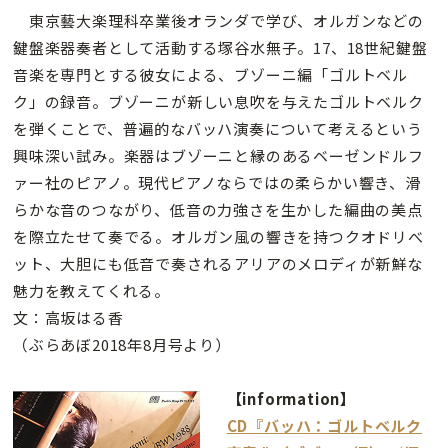
東京藝大楽理科卒業後オランダで学び、オルガンなどの
鍵盤楽器奏者として活動する塚谷水無子。17、18世紀鍵盤
音楽を専門とする彼女による、ブゾーニ編「ゴルトベル
ク」の録音。ブゾーニが新しい息吹を与えたゴルトベルク
を弾くことで、普遍的なバッハ演奏について考えるという
興味深い試み。楽器はブゾーニと縁のあるベーゼンドルフ
ァー社のピアノ。現代ピアノならではの柔らかい響き、滑
らかな音のつながり、低音の力強さを生かした編曲の美点
を際立たせて奏でる。オルガン風の響きを持つクオドリべ
ット、大胆にも低音で奏されるアリアのメロディが新鮮な
魅力を教えてくれる。
文：高坂はる香
（ぶらあぼ2018年8月号より）
【information】
CD『バッハ：ゴルトベルク