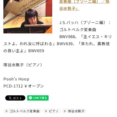
変奏曲（ブゾーニ編） ／塚
谷水無子』
J.S.バッハ（ブゾーニ編）：
ゴルトベルク変奏曲
BWV988、「主イエス・キリ
ストよ、われ汝に呼ばわる」BWV639、「来たれ、異教徒
の救い主よ」BWV659
塚谷水無子（ピアノ）
Pooh’s Hoop
PCD-1712 ￥オープン
ゴルトベルク変奏曲
ピアノ
塚谷水無子