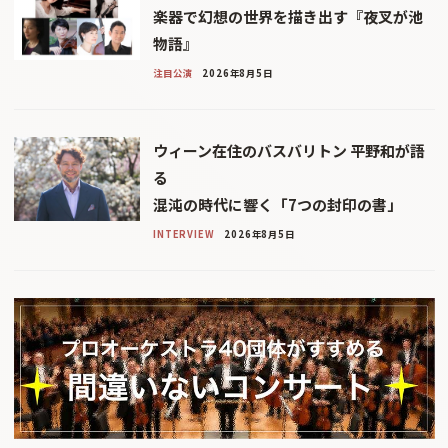
楽器で幻想の世界を描き出す『夜叉が池
物語』
注目公演
2026年8月5日
ウィーン在住のバスバリトン 平野和が語
る
混沌の時代に響く「7つの封印の書」
INTERVIEW
2026年8月5日