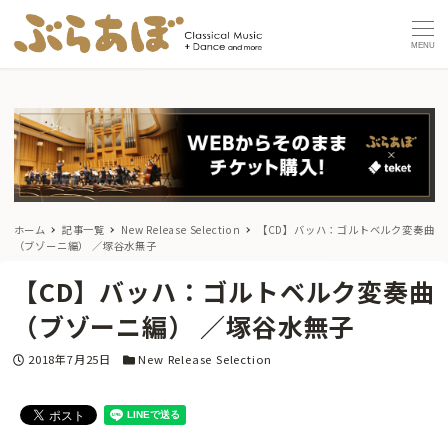
MENU
ホーム
記事一覧
New Release Selection
【CD】バッハ：ゴルトベルク変奏曲
（ブゾーニ編） ／塚谷水無子
【CD】バッハ：ゴルトベルク変奏曲
（ブゾーニ編） ／塚谷水無子
投稿日
カテゴリー
2018年7月25日
New Release Selection