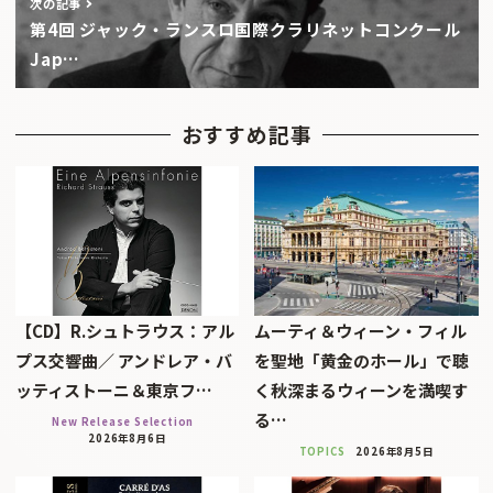
次の記事
第4回 ジャック・ランスロ国際クラリネットコンクール
Jap…
おすすめ記事
【CD】R.シュトラウス：アル
ムーティ＆ウィーン・フィル
プス交響曲／ アンドレア・バ
を聖地「黄金のホール」で聴
ッティストーニ＆東京フ…
く秋深まるウィーンを満喫す
る…
New Release Selection
2026年8月6日
TOPICS
2026年8月5日