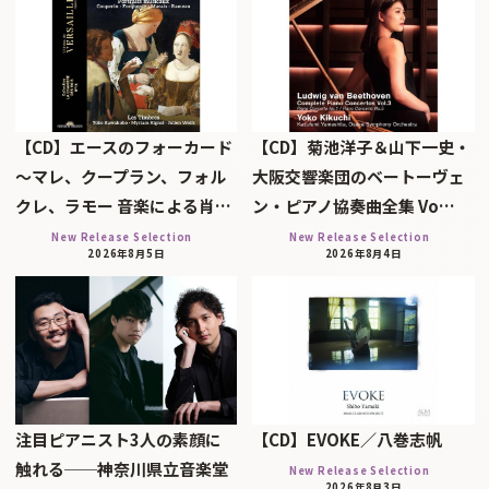
【CD】エースのフォーカード
【CD】菊池洋子＆山下一史・
～マレ、クープラン、フォル
大阪交響楽団のベートーヴェ
クレ、ラモー 音楽による肖…
ン・ピアノ協奏曲全集 Vo…
New Release Selection
New Release Selection
2026年8月5日
2026年8月4日
注目ピアニスト3人の素顔に
【CD】EVOKE／八巻志帆
触れる──神奈川県立音楽堂
New Release Selection
2026年8月3日