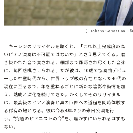
C）Johann Sebastian Hä
キーシンのリサイタルを聴くと、「これ以上完成度の高
いピアノ演奏は不可能ではないか」とさえ思えてくる。磨
き抜かれた音で奏される、細部まで彫琢され尽くした音楽
に、毎回感嘆させられる。だが彼は、10歳で協奏曲デビュ
ーした神童時代から、世界トップ級の存在となった40代の
現在に至るまで、年を重ねるごとに新たな陰影や詩情を加
え、熟成と深化を続けてきた。かくしてそのリサイタル
は、最高級のピアノ演奏と真の巨匠への道程を同時体験す
る稀有の場となる。彼は今秋4年ぶりの来日公演を行
う。“究極のピアニストの今”を、聴かずにいられるはずも
ない。