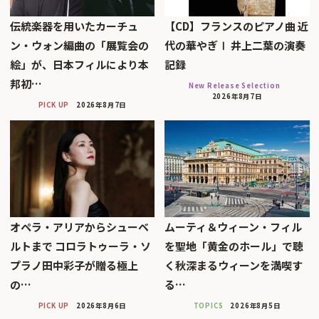
伝統楽器を用いたカーチュ
【CD】フランスのピアノ曲 近
ン・ウォン編曲の「展覧会の
代の華やぎⅠ 井上二葉の演奏
絵」が、日本フィルにより本
記録
邦初…
New Release Selection
2026年8月7日
PICK UP
2026年8月7日
オペラ・アリアからシューベ
ムーティ＆ウィーン・フィル
ルトまで コロラトゥーラ・ソ
を聖地「黄金のホール」で聴
プラノ田中彩子が贈る極上
く秋深まるウィーンを満喫す
の…
る…
PICK UP
2026年8月6日
TOPICS
2026年8月5日