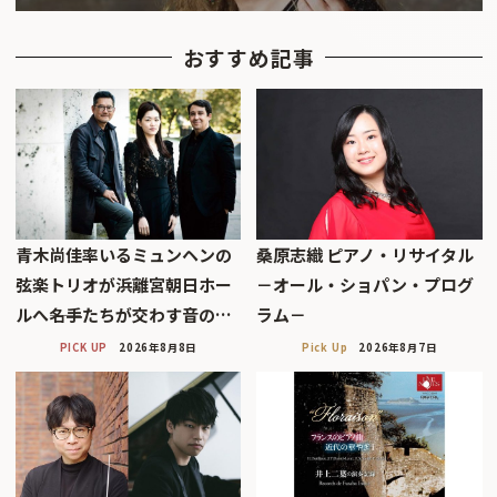
おすすめ記事
青木尚佳率いるミュンヘンの
桑原志織 ピアノ・リサイタル
弦楽トリオが浜離宮朝日ホー
－オール・ショパン・プログ
ルへ――名手たちが交わす音の…
ラム－
PICK UP
2026年8月8日
Pick Up
2026年8月7日