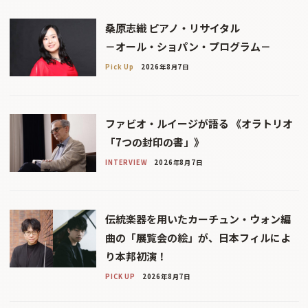
桑原志織 ピアノ・リサイタル
－オール・ショパン・プログラム－
Pick Up
2026年8月7日
ファビオ・ルイージが語る 《オラトリオ
「7つの封印の書」》
INTERVIEW
2026年8月7日
伝統楽器を用いたカーチュン・ウォン編
曲の「展覧会の絵」が、日本フィルによ
り本邦初演！
PICK UP
2026年8月7日