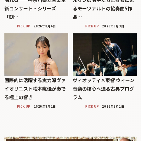
新コンサート・シリーズ
るモーツァルトの協奏曲5作
「朝…
品…
PICK UP
2026年8月4日
PICK UP
2026年8月3日
国際的に活躍する実力派ヴァ
ヴィオッティ×東響 ウィーン
イオリニスト松本紘佳が奏で
音楽の核心へ迫る古典プログ
る極上の響き
ラム
PICK UP
2026年8月2日
PICK UP
2026年8月1日