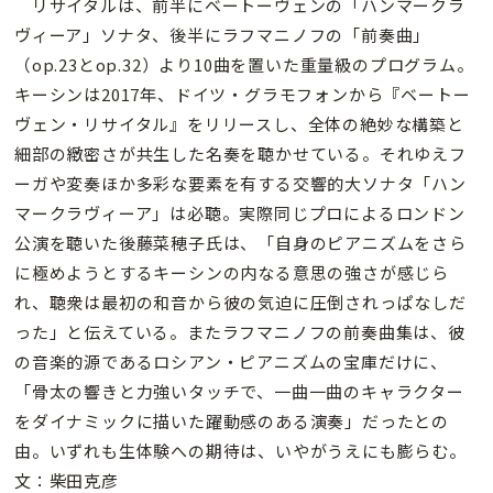
リサイタルは、前半にベートーヴェンの「ハンマークラ
ヴィーア」ソナタ、後半にラフマニノフの「前奏曲」
（op.23とop.32）より10曲を置いた重量級のプログラム。
キーシンは2017年、ドイツ・グラモフォンから『ベートー
ヴェン・リサイタル』をリリースし、全体の絶妙な構築と
細部の緻密さが共生した名奏を聴かせている。それゆえフ
ーガや変奏ほか多彩な要素を有する交響的大ソナタ「ハン
マークラヴィーア」は必聴。実際同じプロによるロンドン
公演を聴いた後藤菜穂子氏は、「自身のピアニズムをさら
に極めようとするキーシンの内なる意思の強さが感じら
れ、聴衆は最初の和音から彼の気迫に圧倒されっぱなしだ
った」と伝えている。またラフマニノフの前奏曲集は、彼
の音楽的源であるロシアン・ピアニズムの宝庫だけに、
「骨太の響きと力強いタッチで、一曲一曲のキャラクター
をダイナミックに描いた躍動感のある演奏」だったとの
由。いずれも生体験への期待は、いやがうえにも膨らむ。
文：柴田克彦