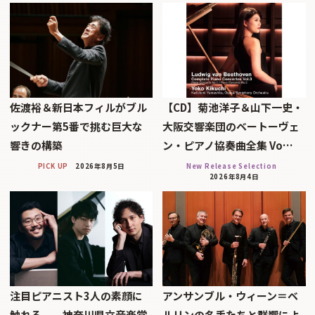
佐渡裕＆新日本フィルがブル
【CD】菊池洋子＆山下一史・
ックナー第5番で挑む巨大な
大阪交響楽団のベートーヴェ
響きの構築
ン・ピアノ協奏曲全集 Vo…
PICK UP
2026年8月5日
New Release Selection
2026年8月4日
注目ピアニスト3人の素顔に
アンサンブル・ウィーン＝ベ
触れる──神奈川県立音楽堂
ルリンの名手たちと群響によ