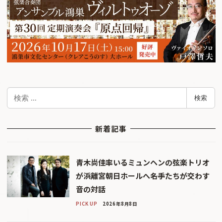
検
検索
索
新着記事
青木尚佳率いるミュンヘンの弦楽トリオ
が浜離宮朝日ホールへ――名手たちが交わす
音の対話
PICK UP
2026年8月8日