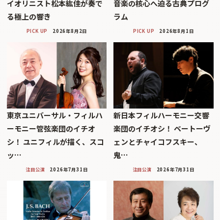
イオリニスト松本紘佳が奏で
音楽の核心へ迫る古典プログ
る極上の響き
ラム
PICK UP
2026年8月2日
PICK UP
2026年8月1日
東京ユニバーサル・フィルハ
新日本フィルハーモニー交響
ーモニー管弦楽団のイチオ
楽団のイチオシ！ ベートーヴ
シ！ ユニフィルが描く、スコ
ェンとチャイコフスキー、
ッ…
鬼…
注目公演
2026年7月31日
注目公演
2026年7月31日