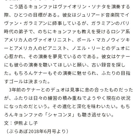
こう語るキョンファはヴァイオリン・ソナタを演奏する
際、ひとつの目標がある。彼女はジュリアード音楽院でイ
ヴァン・ガラミアンに師事しているが、ガラミアンのパリ
時代の弟子で、のちにキョンファも教えを受けるロシア系
アメリカ人のヴァイオリニスト、ポール・マカノウィツキ
ーとアメリカ人のピアニスト、ノエル・リーとのデュオに
心惹かれ、その演奏を夢見ているのである。彼女はケナー
にも彼らの演奏を聴いてほしいと願い、古い録音を探し
た。もちろんケナーもその演奏に魅せられ、ふたりの目指
すゴールは決まった。
3年前のケナーとのデュオは見事に息の合ったものだった
が、ふたりは日々の練習の積み重ねでようやく現在の状況
になったのだという。その進化と深化を味わいたい。もち
ろんキョンファの「シャコンヌ」も聴き逃せない。
文：伊熊よし子
（ぶらあぼ2018年6月号より）