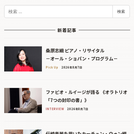
検
検索
索
新着記事
桑原志織 ピアノ・リサイタル
－オール・ショパン・プログラム－
Pick Up
2026年8月7日
ファビオ・ルイージが語る 《オラトリオ
「7つの封印の書」》
INTERVIEW
2026年8月7日
伝統楽器を用いたカーチュン・ウォン編