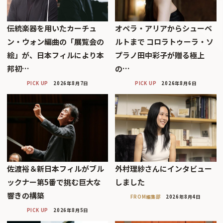
伝統楽器を用いたカーチュ
オペラ・アリアからシューベ
ン・ウォン編曲の「展覧会の
ルトまで コロラトゥーラ・ソ
絵」が、日本フィルにより本
プラノ田中彩子が贈る極上
邦初…
の…
PICK UP
2026年8月7日
PICK UP
2026年8月6日
佐渡裕＆新日本フィルがブル
外村理紗さんにインタビュー
ックナー第5番で挑む巨大な
しました
響きの構築
FROM編集部
2026年8月4日
PICK UP
2026年8月5日