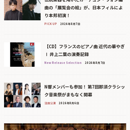
曲の「展覧会の絵」が、日本フィルによ
り本邦初演！
PICK UP
2026年8月7日
【CD】フランスのピアノ曲 近代の華やぎ
Ⅰ 井上二葉の演奏記録
New Release Selection
2026年8月7日
N響メンバーも参加！ 第7回那須クラシッ
ク音楽祭がまもなく開幕
注目公演
2026年8月6日