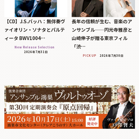
【CD】J.S.バッハ：無伴奏ヴ
長年の信頼が生む、音楽のア
ァイオリン・ソナタとパルテ
ンサンブル──円光寺雅彦と
ィータ BWV1004…
山崎伸子が贈る東京フィル
「渋…
New Release Selection
2026年7月31日
PICK UP
2026年7月30日