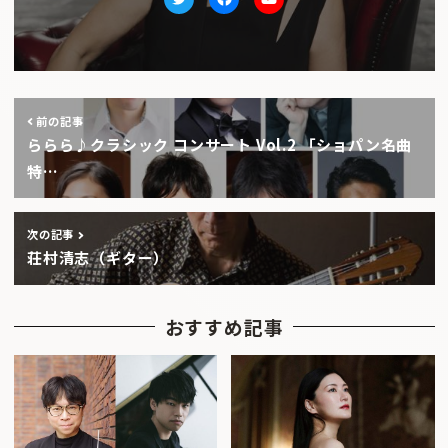
Twitter
facebook
Youtube
前の記事
ららら♪クラシック コンサート Vol.2 「ショパン名曲
特…
次の記事
荘村清志（ギター）
おすすめ記事