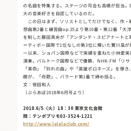
の名曲を特集する。ステージの司会も高橋が担当。
大の音楽好きを自認しているのだ。
この日はまず、ソリストとしてだけでなく、作・
想曲第2番と練習曲op.25より第10番・第12番
を制した藤田真央が「アンダンテ・スピアナートと
＝ティボー国際で1位なしの第3位に輝いた實川風が
ー以来、ショパン国際などで実績を重ねた小林愛実
演奏。バルトーク国際などで優勝、NHK-FM「リ
「革命」「別れの曲」や「英雄ポロネーズ」を弾き
朗が、「舟歌」、バラード第1番で締め括る。
文：笹田和人
（ぶらあぼ2018年6月号より）
2018.6/5（火）18：30 東京文化会館
問：テンポプリモ03-3524-1221
http://www.lalalaclub.com/