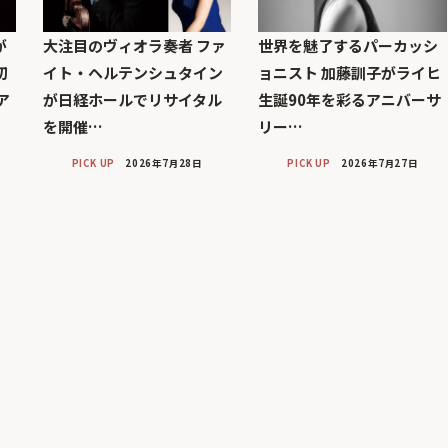
が
大注目のヴィオラ奏者 ファ
世界を魅了するパーカッシ
初
イト・ヘルテンシュタイン
ョニスト 加藤訓子がライヒ
ア
が日経ホールでリサイタル
生誕90年を彩るアニバーサ
を開催…
リー…
PICK UP
2026年7月28日
PICK UP
2026年7月27日