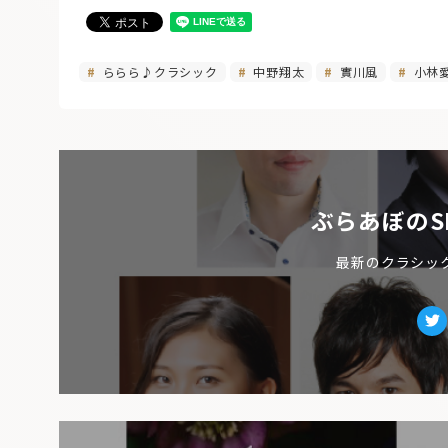
ららら♪クラシック
中野翔太
實川風
小林
ぶらあぼのS
最新のクラシッ
Tw