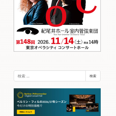
検
検索
索