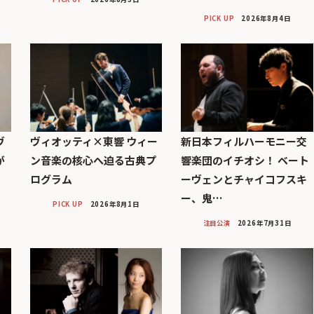
PICK UP
2026年8月4日
ヴ
ヴィオッティ×東響 ウィー
新日本フィルハーモニー交
が
ン音楽の核心へ迫る古典プ
響楽団のイチオシ！ ベート
ログラム
ーヴェンとチャイコフスキ
ー、鬼…
PICK UP
2026年8月1日
注目公演
2026年7月31日