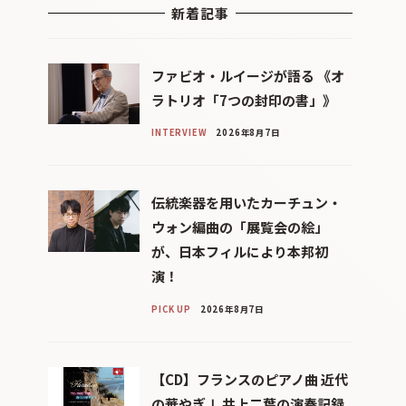
新着記事
ファビオ・ルイージが語る 《オ
ラトリオ「7つの封印の書」》
INTERVIEW
2026年8月7日
伝統楽器を用いたカーチュン・
ウォン編曲の「展覧会の絵」
が、日本フィルにより本邦初
演！
PICK UP
2026年8月7日
【CD】フランスのピアノ曲 近代
の華やぎⅠ 井上二葉の演奏記録