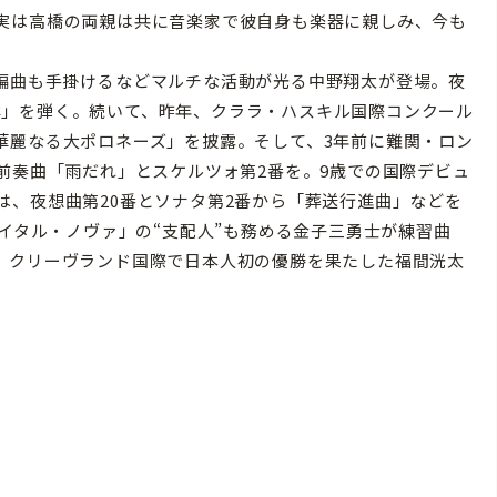
実は高橋の両親は共に音楽家で彼自身も楽器に親しみ、今も
編曲も手掛けるなどマルチな活動が光る中野翔太が登場。夜
「大洋」を弾く。続いて、昨年、クララ・ハスキル国際コンクール
華麗なる大ポロネーズ」を披露。そして、3年前に難関・ロン
前奏曲「雨だれ」とスケルツォ第2番を。9歳での国際デビュ
は、夜想曲第20番とソナタ第2番から「葬送行進曲」などを
サイタル・ノヴァ」の“支配人”も務める金子三勇士が練習曲
、クリーヴランド国際で日本人初の優勝を果たした福間洸太