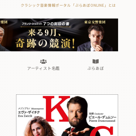
クラシック音楽情報ポータル「ぶらあぼONLINE」とは
の封印の書》
海外公演
FROM編集部
眺望
ぶらあぼブラス！
フォルテピアノ・オデッセイ
アーティスト名鑑
ぶらあぼ
の封印の書》
海外公演
FROM編集部
眺望
ぶらあぼブラス！
フォルテピアノ・オデッセイ