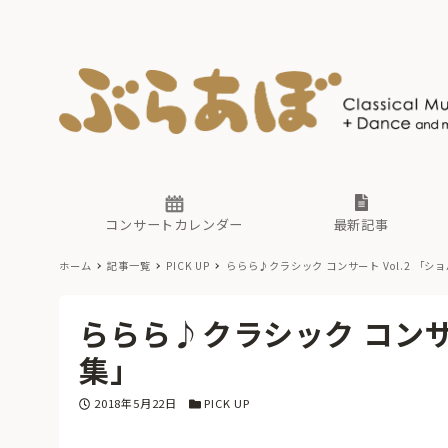
ニュース
ヤマハホ
番組一覧
東京・関
ぶらあぼ
現場のプ
古楽とそ
無料ライ
あ
か
過去の連
コンサートカレンダー
最新記事
ホーム
記事一覧
PICK UP
ららら♪クラシック コンサート Vol.2 「
ニュース
ヤマハホ
番組一覧
東京・関
ぶらあぼ
ららら♪クラシック コンサー
現場のプ
古楽とそ
無料ライ
あ
か
集」
過去の連
投稿日
カテゴリー
2018年5月22日
PICK UP