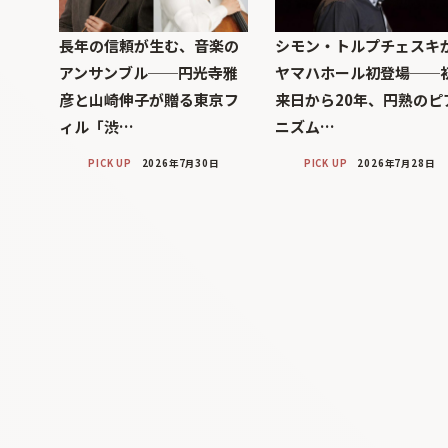
長年の信頼が生む、音楽の
シモン・トルプチェスキ
アンサンブル──円光寺雅
ヤマハホール初登場──
彦と山崎伸子が贈る東京フ
来日から20年、円熟のピ
ィル「渋…
ニズム…
PICK UP
2026年7月30日
PICK UP
2026年7月28日