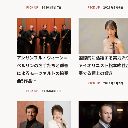
PICK UP
2026年8月7日
PICK UP
2026年8月6日
アンサンブル・ウィーン＝
国際的に活躍する実力派
ベルリンの名手たちと群響
ァイオリニスト松本紘佳
によるモーツァルトの協奏
奏でる極上の響き
曲5作品…
PICK UP
2026年8月2日
PICK UP
2026年8月3日