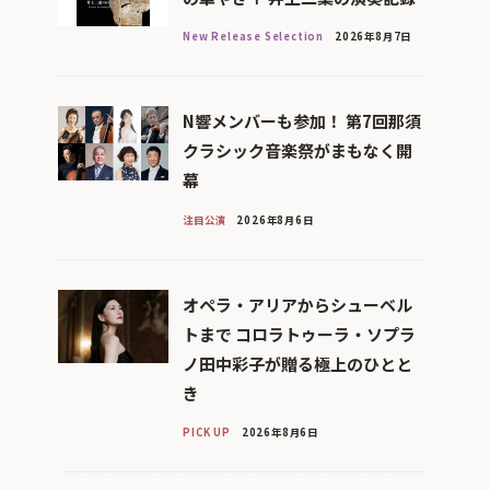
New Release Selection
2026年8月7日
N響メンバーも参加！ 第7回那須
クラシック音楽祭がまもなく開
幕
注目公演
2026年8月6日
オペラ・アリアからシューベル
トまで コロラトゥーラ・ソプラ
ノ田中彩子が贈る極上のひとと
き
PICK UP
2026年8月6日