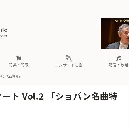
ール
（毎月更新）
東
電子版（無料・月刊）
トピックス
関西
フェスタサマーミューザKAWASAKI 2026
北海道・東北
注目公演
配布場所
インタビュー
中部
定期購読
中国・四国
CD新譜
N響＆東響 《7つ
九州・沖縄
書籍近刊
ロが推す！間違いないオーケストラコンサート
過去の特集
の先と
ブ配信スケジュール
さ
オーケストラの楽屋から
た
な
有料ライブ配信スケジュール
は
ま
や
海の向こうの音楽家
ら
わ
Aからの
載
特集・特設
配信・放送
コンサート検索
ショパン名曲特集」
ール
（毎月更新）
東
電子版（無料・月刊）
トピックス
関西
フェスタサマーミューザKAWASAKI 2026
北海道・東北
注目公演
配布場所
インタビュー
中部
定期購読
中国・四国
CD新譜
N響＆東響 《7つ
九州・沖縄
書籍近刊
ト Vol.2 「ショパン名曲特
ロが推す！間違いないオーケストラコンサート
過去の特集
の先と
ブ配信スケジュール
さ
オーケストラの楽屋から
た
な
有料ライブ配信スケジュール
は
ま
や
海の向こうの音楽家
ら
わ
Aからの
載