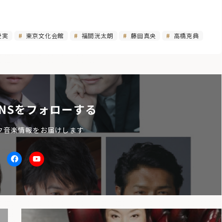
愛実
東京文化会館
福間洸太朗
藤田真央
高橋克典
NSをフォローする
ク音楽情報をお届けします
itter
facebook
Youtube