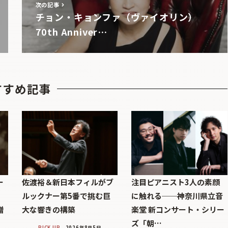
次の記事
チョン・キョンファ（ヴァイオリン）
70th Anniver…
すすめ記事
ー
佐渡裕＆新日本フィルがブ
注目ピアニスト3人の素顔
ルックナー第5番で挑む巨
に触れる──神奈川県立音
贈
大な響きの構築
楽堂 新コンサート・シリー
ズ「朝…
PICK UP
2026年8月5日