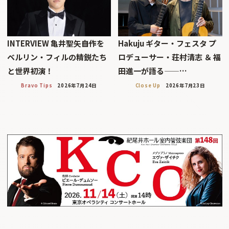
INTERVIEW 亀井聖矢――自作を
Hakuju ギター・フェスタ プ
ベルリン・フィルの精鋭たち
ロデューサー・荘村清志 ＆ 福
と世界初演！
田進一が語る——…
Bravo Tips
2026年7月24日
Close Up
2026年7月23日