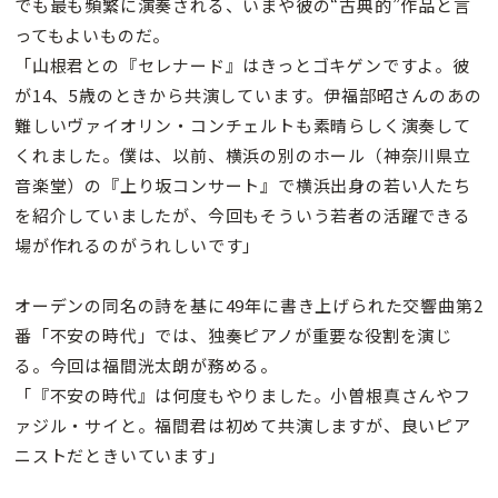
でも最も頻繁に演奏される、いまや彼の“古典的”作品と言
ってもよいものだ。
「山根君との『セレナード』はきっとゴキゲンですよ。彼
が14、5歳のときから共演しています。伊福部昭さんのあの
難しいヴァイオリン・コンチェルトも素晴らしく演奏して
くれました。僕は、以前、横浜の別のホール（神奈川県立
音楽堂）の『上り坂コンサート』で横浜出身の若い人たち
を紹介していましたが、今回もそういう若者の活躍できる
場が作れるのがうれしいです」
オーデンの同名の詩を基に49年に書き上げられた交響曲第2
番「不安の時代」では、独奏ピアノが重要な役割を演じ
る。今回は福間洸太朗が務める。
「『不安の時代』は何度もやりました。小曽根真さんやフ
ァジル・サイと。福間君は初めて共演しますが、良いピア
ニストだときいています」