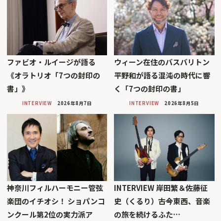
ファビオ・ルイージが語る
ウィーン在住のバスバリトン
《オラトリオ「7つの封印の
平野和が語る混沌の時代に響
書」》
く「7つの封印の書」
INTERVIEW
2026年8月7日
INTERVIEW
2026年8月5日
神奈川フィルハーモニー管弦
INTERVIEW 岸田繁＆佐藤征
楽団のイチオシ！ ショパンコ
史（くるり）――古今東西、音楽
ンクール第2位の実力派ア
の旅を続けるふた…