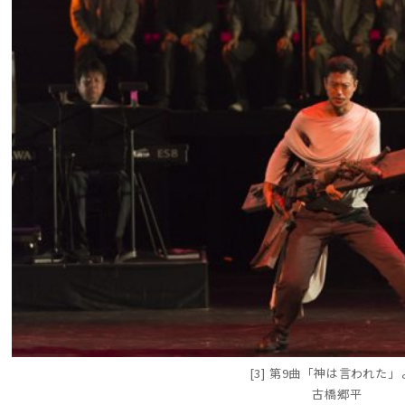
[3] 第9曲「神は言われた」
古橋郷平