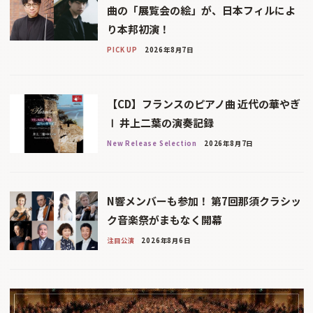
曲の「展覧会の絵」が、日本フィルによ
り本邦初演！
PICK UP
2026年8月7日
【CD】フランスのピアノ曲 近代の華やぎ
Ⅰ 井上二葉の演奏記録
New Release Selection
2026年8月7日
N響メンバーも参加！ 第7回那須クラシッ
ク音楽祭がまもなく開幕
注目公演
2026年8月6日