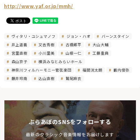
http://www.yaf.or.jp/mmh/
ヴィタリ・ユシュマノフ
ジョン・ハオ
バーンスタイン
井上道義
又吉秀樹
古橋郷平
大山大輔
宮里直樹
小川里美
山根一仁
工藤重典
森山京子
横浜みなとみらいホール
神奈川フィルハーモニー管弦楽団
福間洸太朗
籔内俊弥
藤井玲南
込山直樹
鷲尾麻衣
ぶらあぼのSNSをフォローする
最新のクラシック音楽情報をお届けします