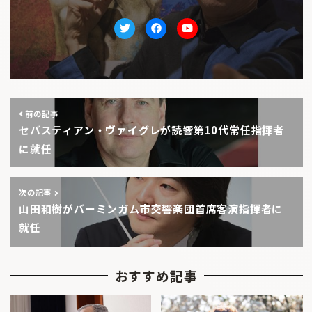
Twitter
facebook
Youtube
前の記事
セバスティアン・ヴァイグレが読響第10代常任指揮者
に就任
次の記事
山田和樹がバーミンガム市交響楽団首席客演指揮者に
就任
おすすめ記事