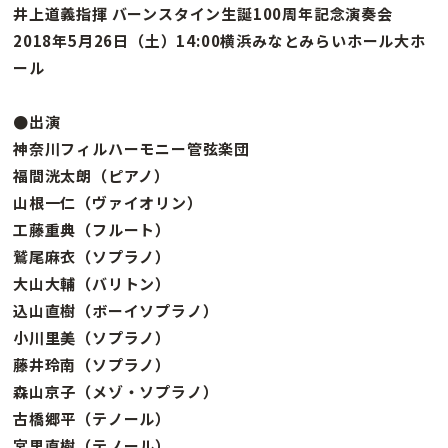
井上道義指揮 バーンスタイン生誕100周年記念演奏会
2018年5月26日（土）14:00横浜みなとみらいホール大ホ
ール
●出演
神奈川フィルハーモニー管弦楽団
福間洸太朗（ピアノ）
山根一仁（ヴァイオリン）
工藤重典（フルート）
鷲尾麻衣（ソプラノ）
大山大輔（バリトン）
込山直樹（ボーイソプラノ）
小川里美（ソプラノ）
藤井玲南（ソプラノ）
森山京子（メゾ・ソプラノ）
古橋郷平（テノール）
宮里直樹（テノール）