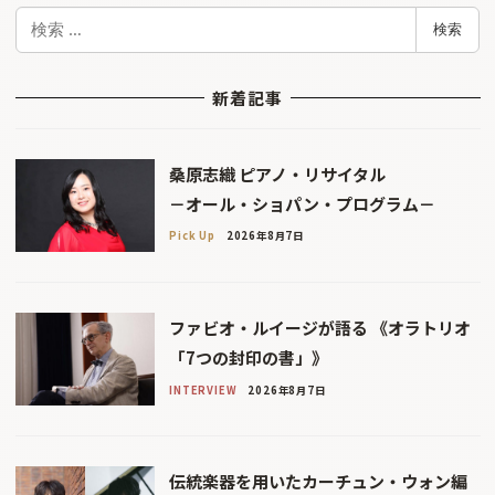
検
検索
索
新着記事
桑原志織 ピアノ・リサイタル
－オール・ショパン・プログラム－
Pick Up
2026年8月7日
ファビオ・ルイージが語る 《オラトリオ
「7つの封印の書」》
INTERVIEW
2026年8月7日
伝統楽器を用いたカーチュン・ウォン編