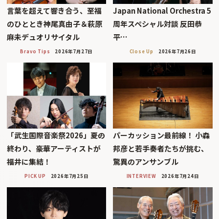
言葉を超えて響き合う、至福
Japan National Orchestra 5
のひととき神尾真由子＆萩原
周年スペシャル対談 反田恭
麻未デュオリサイタル
平…
Bravo Tips
2026年7月27日
Close Up
2026年7月26日
「武生国際音楽祭2026」――夏の
パーカッション最前線！ 小森
終わり、豪華アーティストが
邦彦と若手奏者たちが挑む、
福井に集結！
驚異のアンサンブル
PICK UP
2026年7月25日
INTERVIEW
2026年7月24日