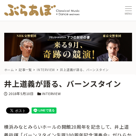
MENU
ホーム
記事一覧
INTERVIEW
井上道義が語る、バーンスタイン
井上道義が語る、バーンスタイン
投稿日
カテゴリー
2018年5月10日
INTERVIEW
横浜みなとみらいホールの開館20周年を記念して、井上道
義指揮「バーンスタイン生誕100周年記念演奏会」がひらか