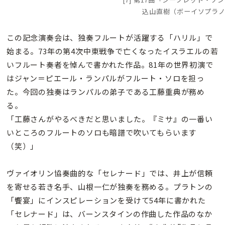
込山直樹（ボーイソプラ
この記念演奏会は、独奏フルートが活躍する「ハリル」で
始まる。73年の第4次中東戦争で亡くなったイスラエルの若
いフルート奏者を悼んで書かれた作品。81年の世界初演で
はジャン＝ピエール・ランパルがフルート・ソロを担っ
た。今回の独奏はランパルの弟子である工藤重典が務め
る。
「工藤さんがやるべきだと思いました。『ミサ』の一番い
いところのフルートのソロも暗譜で吹いてもらいます
（笑）」
ヴァイオリン協奏曲的な「セレナード」では、井上が信頼
を寄せる若き名手、山根一仁が独奏を務める。プラトンの
「饗宴」にインスピレーションを受けて54年に書かれた
「セレナード」は、バーンスタインの作曲した作品のなか