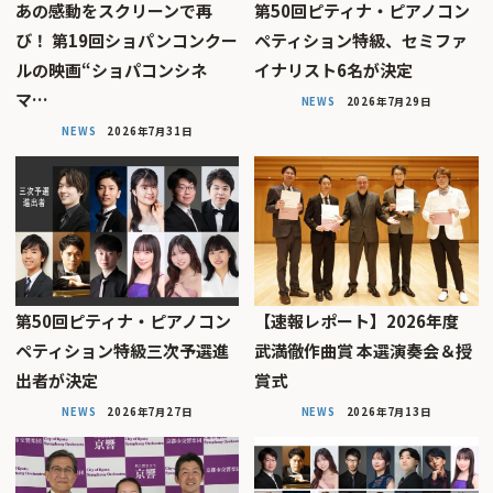
あの感動をスクリーンで再
第50回ピティナ・ピアノコン
び！ 第19回ショパンコンクー
ペティション特級、セミファ
ルの映画“ショパコンシネ
イナリスト6名が決定
マ…
NEWS
2026年7月29日
NEWS
2026年7月31日
第50回ピティナ・ピアノコン
【速報レポート】2026年度
ペティション特級三次予選進
武満徹作曲賞 本選演奏会＆授
出者が決定
賞式
NEWS
2026年7月27日
NEWS
2026年7月13日