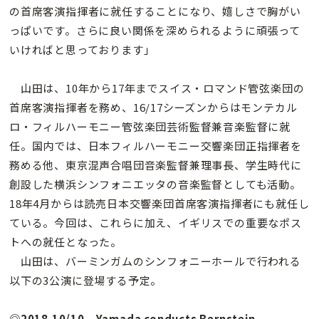
の首席客演指揮者に就任することになり、嬉しさで胸がい
っぱいです。さらに良い関係を深められるように頑張って
いければと思っております」
山田は、10年から17年までスイス・ロマンド管弦楽団の
首席客演指揮者を務め、16/17シーズンからはモンテカル
ロ・フィルハーモニー管弦楽団芸術監督兼音楽監督に就
任。国内では、日本フィルハーモニー交響楽団正指揮者を
務める他、東京混声合唱団音楽監督兼理事長、学生時代に
創設した横浜シンフォニエッタの音楽監督としても活動。
18年4月からは読売日本交響楽団首席客演指揮者にも就任し
ている。今回は、これらに加え、イギリスでの重要なポス
トへの就任となった。
山田は、バーミンガムのシンフォニーホールで行われる
以下の3公演に登場する予定。
◎2018.10/10 Yamada conducts Bernstein