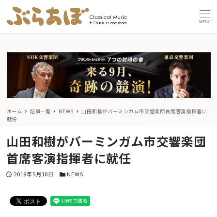
MENU
ホーム
記事一覧
NEWS
山田和樹がバーミンガム市交響楽団首席客演指揮者に
就任
山田和樹がバーミンガム市交響楽団
首席客演指揮者に就任
投稿日
カテゴリー
2018年5月10日
NEWS