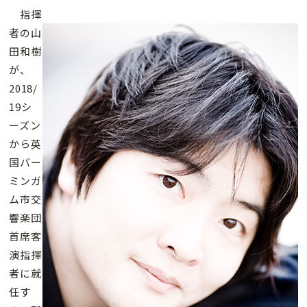
指揮
者の山
田和樹
が、
2018/
19シ
ーズン
から英
国バー
ミンガ
ム市交
響楽団
首席客
演指揮
者に就
任す