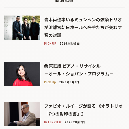
青木尚佳率いるミュンヘンの弦楽トリオ
が浜離宮朝日ホールへ――名手たちが交わす
音の対話
PICK UP
2026年8月8日
桑原志織 ピアノ・リサイタル
－オール・ショパン・プログラム－
Pick Up
2026年8月7日
ファビオ・ルイージが語る 《オラトリオ
「7つの封印の書」》
INTERVIEW
2026年8月7日