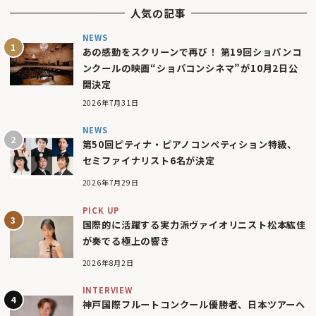
人気の記事
NEWS
あの感動をスクリーンで再び！ 第19回ショパンコ
ンクールの映画“ショパコンシネマ”が10月2日公
開決定
2026年7月31日
NEWS
第50回ピティナ・ピアノコンペティション特級、
セミファイナリスト6名が決定
2026年7月29日
PICK UP
国際的に活躍する実力派ヴァイオリニスト松本紘佳
が奏でる極上の響き
2026年8月2日
INTERVIEW
神戸国際フルートコンクール優勝者、日本ツアーへ