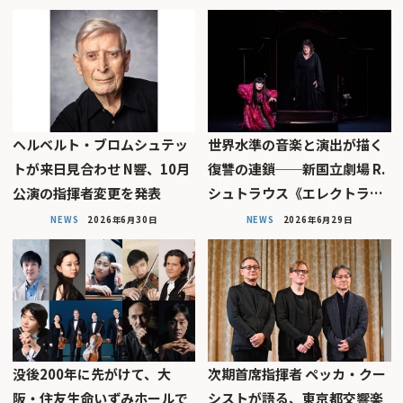
ヘルベルト・ブロムシュテッ
世界水準の音楽と演出が描く
トが来日見合わせ N響、10月
復讐の連鎖──新国立劇場 R.
公演の指揮者変更を発表
シュトラウス《エレクトラ…
NEWS
2026年6月30日
NEWS
2026年6月29日
没後200年に先がけて、大
次期首席指揮者 ペッカ・クー
阪・住友生命いずみホールで
シストが語る、東京都交響楽