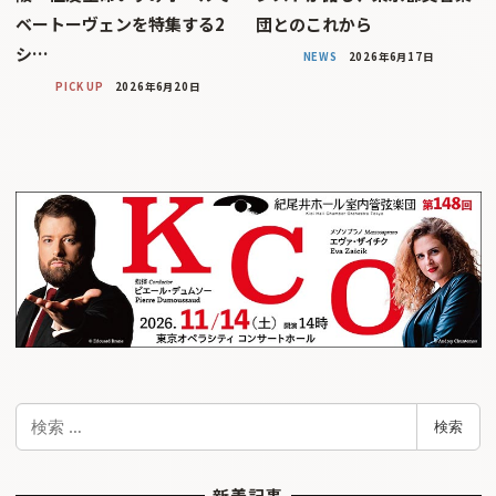
ベートーヴェンを特集する2
団とのこれから
シ…
NEWS
2026年6月17日
PICK UP
2026年6月20日
検
検索
索
新着記事