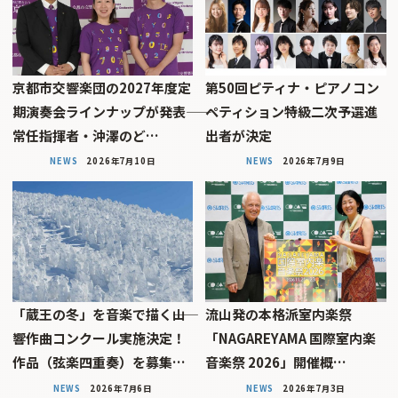
京都市交響楽団の2027年度定
第50回ピティナ・ピアノコン
期演奏会ラインナップが発表――
ペティション特級二次予選進
常任指揮者・沖澤のど…
出者が決定
NEWS
2026年7月10日
NEWS
2026年7月9日
「蔵王の冬」を音楽で描く――山
流山発の本格派室内楽祭
響作曲コンクール実施決定！
「NAGAREYAMA 国際室内楽
作品（弦楽四重奏）を募集…
音楽祭 2026」開催概…
NEWS
2026年7月6日
NEWS
2026年7月3日