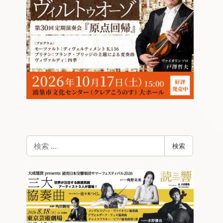
検
検索
索