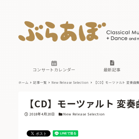
ニュース
ヤマハホ
番組一覧
東京・関
ぶらあぼ
現場のプ
古楽とそ
無料ライ
あ
か
過去の連
コンサートカレンダー
最新記事
ホーム
記事一覧
New Release Selection
【CD】モーツァルト 変奏曲
ニュース
ヤマハホ
番組一覧
東京・関
ぶらあぼ
【CD】モーツァルト 変
現場のプ
古楽とそ
無料ライ
あ
か
投稿日
カテゴリー
2018年4月20日
New Release Selection
過去の連