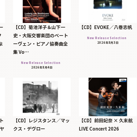
ー
【CD】菊池洋子＆山下一
【CD】EVOKE／八巻志帆
フ
史・大阪交響楽団のベート
New Release Selection
よ
ーヴェン・ピアノ協奏曲全
2026年8月3日
集 Vo…
New Release Selection
2026年8月4日
ト
【CD】レジスタンス／マッ
【CD】前田妃奈 × 久末航
・ヤ
クス・デヴロー
LIVE Concert 2026