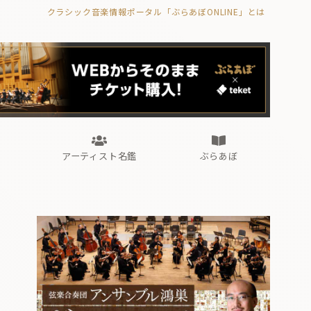
クラシック音楽情報ポータル「ぶらあぼONLINE」とは
の封印の書》
海外公演
FROM編集部
眺望
ぶらあぼブラス！
フォルテピアノ・オデッセイ
アーティスト名鑑
ぶらあぼ
の封印の書》
海外公演
FROM編集部
眺望
ぶらあぼブラス！
フォルテピアノ・オデッセイ