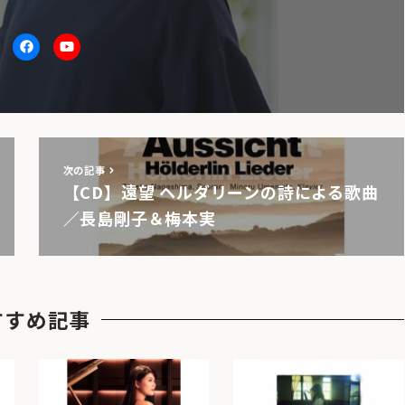
itter
facebook
Youtube
次の記事
【CD】遠望 ヘルダリーンの詩による歌曲
／長島剛子＆梅本実
すすめ記事