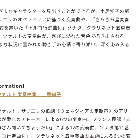
ざまなキャラクターを見出すことができるが、土居知子の新
リエリのオペラアリアに基づく変奏曲や、「きらきら星変奏
曲形式を置いた「トルコ行進曲付」ソナタ、クラリネット五重奏
ーツァルトの変奏曲が、喜びに溢れた音色で描き出される。
まな状況に置かれた聴き手の心情に寄り添い、深く沁み入る
ormation】
ツァルト 変奏曲集／土居知子
ツァルト：サリエリの歌劇《ヴェネツィアの定期市》のアリ
わが愛しのアド―ネ」による6つの変奏曲、フランス民謡「あ
母さん聞いてちょうだい」による12の変奏曲、ソナタ第11番
ルコ行進曲付」、クラリネット五重奏曲の主題による6つの変