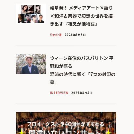
岐阜発！ メディアアート×語り
×和洋古楽器で幻想の世界を描
き出す『夜叉が池物語』
注目公演
2026年8月5日
ウィーン在住のバスバリトン 平
野和が語る
混沌の時代に響く「7つの封印の
書」
INTERVIEW
2026年8月5日