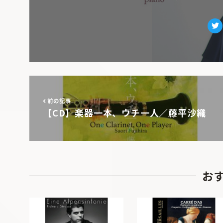
Tw
前の記事
【CD】楽器一本、ウチ一人／藤平沙織
お