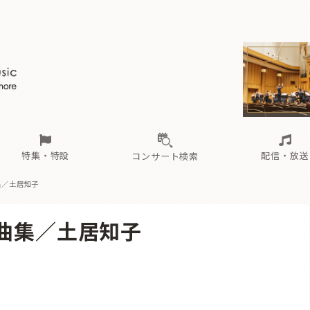
ール
（毎月更新）
東
電子版（無料・月刊）
トピックス
関西
フェスタサマーミューザKAWASAKI 2026
北海道・東北
注目公演
配布場所
インタビュー
中部
定期購読
中国・四国
CD新譜
N響＆東響 《7つ
九州・沖縄
書籍近刊
ロが推す！間違いないオーケストラコンサート
過去の特集
の先と
ブ配信スケジュール
さ
オーケストラの楽屋から
た
な
有料ライブ配信スケジュール
は
ま
や
海の向こうの音楽家
ら
わ
Aからの
載
特集・特設
配信・放送
コンサート検索
集／土居知子
ール
（毎月更新）
東
電子版（無料・月刊）
トピックス
関西
フェスタサマーミューザKAWASAKI 2026
北海道・東北
注目公演
配布場所
インタビュー
中部
定期購読
中国・四国
CD新譜
N響＆東響 《7つ
九州・沖縄
書籍近刊
奏曲集／土居知子
ロが推す！間違いないオーケストラコンサート
過去の特集
の先と
ブ配信スケジュール
さ
オーケストラの楽屋から
た
な
有料ライブ配信スケジュール
は
ま
や
海の向こうの音楽家
ら
わ
Aからの
載