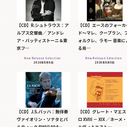
【CD】R.シュトラウス：ア
【CD】エースのフォーカ
ルプス交響曲／ アンドレ
ド～マレ、クープラン、
ア・バッティストーニ＆東
ォルクレ、ラモー 音楽に
京フ…
る肖…
New Release Selection
New Release Selection
2026年8月6日
2026年8月5日
【CD】J.S.バッハ：無伴奏
【CD】グレート・マエス
ヴァイオリン・ソナタとパ
ロ XVIII － XIX ／ネーメ
ルティータ BWV1004…
ルヴィ＆エスト…