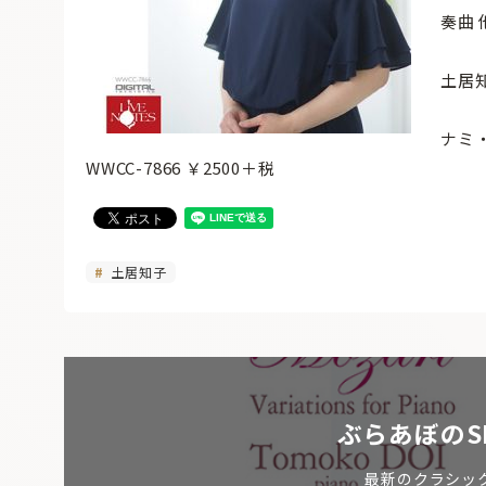
奏曲 
土居
ナミ
WWCC-7866 ￥2500＋税
土居知子
ぶらあぼのS
最新のクラシッ