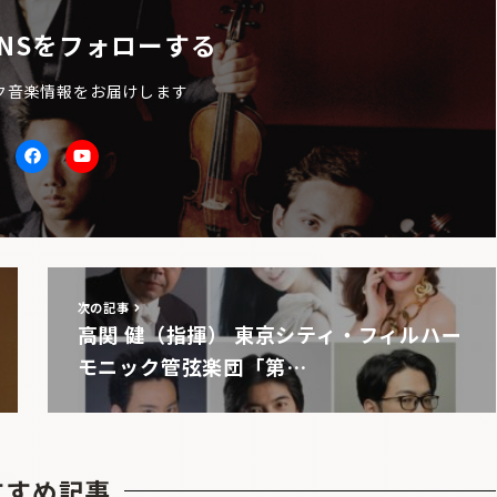
NSをフォローする
ク音楽情報をお届けします
itter
facebook
Youtube
次の記事
高関 健（指揮） 東京シティ・フィルハー
モニック管弦楽団「第…
すすめ記事