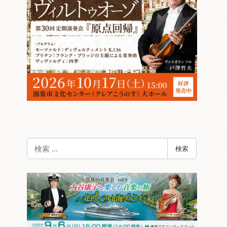
検
検索
索