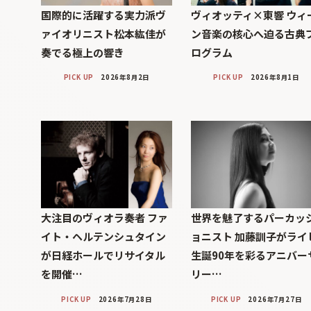
国際的に活躍する実力派ヴ
ヴィオッティ×東響 ウィ
ァイオリニスト松本紘佳が
ン音楽の核心へ迫る古典
奏でる極上の響き
ログラム
PICK UP
2026年8月2日
PICK UP
2026年8月1日
大注目のヴィオラ奏者 ファ
世界を魅了するパーカッ
イト・ヘルテンシュタイン
ョニスト 加藤訓子がライ
が日経ホールでリサイタル
生誕90年を彩るアニバー
を開催…
リー…
PICK UP
2026年7月28日
PICK UP
2026年7月27日