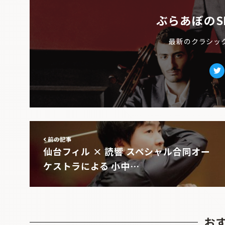
ぶらあぼのS
最新のクラシッ
Tw
前の記事
仙台フィル × 読響 スペシャル合同オー
ケストラによる 小中…
お