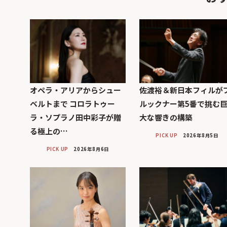
オペラ・アリアからシュー
佐渡裕＆新日本フィルが
ベルトまで コロラトゥー
ルックナー第5番で挑む
ラ・ソプラノ田中彩子が贈
大な響きの構築
る極上の…
PICK UP
2026年8月5日
PICK UP
2026年8月6日