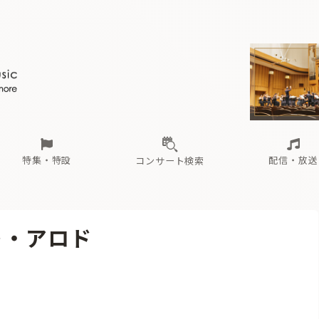
ール
（毎月更新）
東
電子版（無料・月刊）
トピックス
関西
フェスタサマーミューザKAWASAKI 2026
北海道・東北
注目公演
配布場所
インタビュー
中部
定期購読
中国・四国
CD新譜
N響＆東響 《7つ
九州・沖縄
書籍近刊
ロが推す！間違いないオーケストラコンサート
過去の特集
の先と
ブ配信スケジュール
さ
オーケストラの楽屋から
た
な
有料ライブ配信スケジュール
は
ま
や
海の向こうの音楽家
ら
わ
Aからの
載
特集・特設
配信・放送
コンサート検索
ール
（毎月更新）
東
電子版（無料・月刊）
トピックス
関西
フェスタサマーミューザKAWASAKI 2026
北海道・東北
注目公演
配布場所
インタビュー
中部
定期購読
中国・四国
CD新譜
N響＆東響 《7つ
九州・沖縄
書籍近刊
ット・アロド
ロが推す！間違いないオーケストラコンサート
過去の特集
の先と
ブ配信スケジュール
さ
オーケストラの楽屋から
た
な
有料ライブ配信スケジュール
は
ま
や
海の向こうの音楽家
ら
わ
Aからの
載