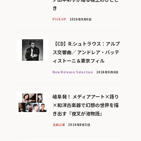
き
PICK UP
2026年8月6日
【CD】R.シュトラウス：アルプ
ス交響曲／ アンドレア・バッテ
ィストーニ＆東京フィル
New Release Selection
2026年8月6日
岐阜発！ メディアアート×語り
×和洋古楽器で幻想の世界を描
き出す『夜叉が池物語』
注目公演
2026年8月5日