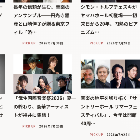
ー
長年の信頼が生む、音楽の
シモン・トルプチェスキが
プ
アンサンブル──円光寺雅
ヤマハホール初登場──初
彦と山崎伸子が贈る東京フ
来日から20年、円熟のピア
ィル「渋…
ニズム…
PICK UP
2026年7月30日
PICK UP
2026年7月28日
シ
「武生国際音楽祭2026」――夏
音楽の地平を切り拓く「サ
ヒ
の終わり、豪華アーティス
ントリーホール サマーフェ
サ
トが福井に集結！
スティバル」、今年は開館
40周…
PICK UP
2026年7月25日
PICK UP
2026年7月24日