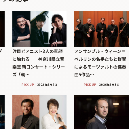
ブ
注目ピアニスト3人の素顔
アンサンブル・ウィーン＝
巨
に触れる──神奈川県立音
ベルリンの名手たちと群響
楽堂 新コンサート・シリー
によるモーツァルトの協奏
ズ「朝…
曲5作品…
PICK UP
2026年8月4日
PICK UP
2026年8月3日