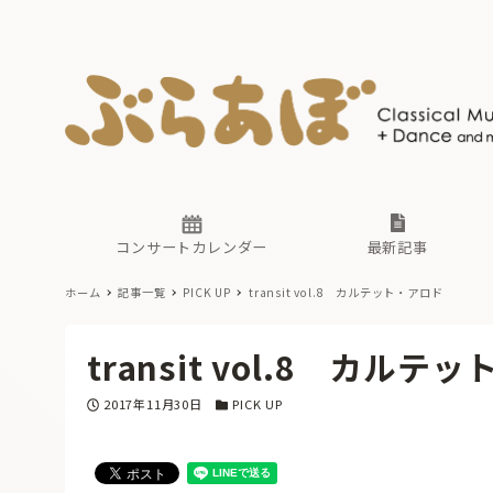
ニュース
ヤマハホ
番組一覧
東京・関
ぶらあぼ
現場のプ
古楽とそ
無料ライ
あ
か
過去の連
コンサートカレンダー
最新記事
ホーム
記事一覧
PICK UP
transit vol.8 カルテット・アロド
ニュース
ヤマハホ
番組一覧
東京・関
ぶらあぼ
transit vol.8 カルテ
現場のプ
古楽とそ
無料ライ
あ
か
投稿日
カテゴリー
2017年11月30日
PICK UP
過去の連