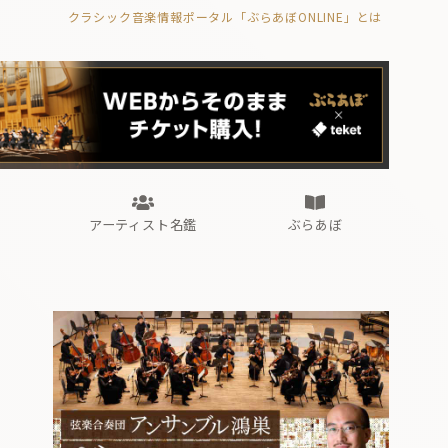
クラシック音楽情報ポータル「ぶらあぼONLINE」とは
の封印の書》
海外公演
FROM編集部
眺望
ぶらあぼブラス！
フォルテピアノ・オデッセイ
アーティスト名鑑
ぶらあぼ
の封印の書》
海外公演
FROM編集部
眺望
ぶらあぼブラス！
フォルテピアノ・オデッセイ