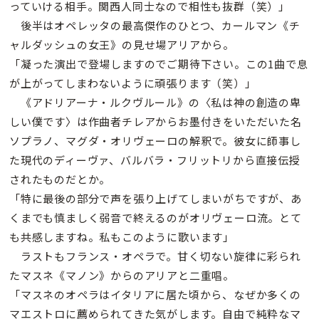
っていける相手。関西人同士なので相性も抜群（笑）」
後半はオペレッタの最高傑作のひとつ、カールマン《チ
ャルダッシュの女王》の見せ場アリアから。
「凝った演出で登場しますのでご期待下さい。この1曲で息
が上がってしまわないように頑張ります（笑）」
《アドリアーナ・ルクヴルール》の〈私は神の創造の卑
しい僕です〉は作曲者チレアからお墨付きをいただいた名
ソプラノ、マグダ・オリヴェーロの解釈で。彼女に師事し
た現代のディーヴァ、バルバラ・フリットリから直接伝授
されたものだとか。
「特に最後の部分で声を張り上げてしまいがちですが、あ
くまでも慎ましく弱音で終えるのがオリヴェーロ流。とて
も共感しますね。私もこのように歌います」
ラストもフランス・オペラで。甘く切ない旋律に彩られ
たマスネ《マノン》からのアリアと二重唱。
「マスネのオペラはイタリアに居た頃から、なぜか多くの
マエストロに薦められてきた気がします。自由で純粋なマ