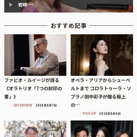
ト 岩崎 …
おすすめ記事
ファビオ・ルイージが語る
オペラ・アリアからシューベ
《オラトリオ「7つの封印の
ルトまで コロラトゥーラ・ソ
書」》
プラノ田中彩子が贈る極上
の…
INTERVIEW
2026年8月7日
PICK UP
2026年8月6日