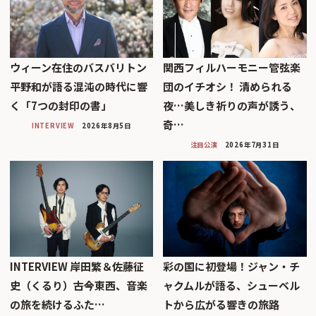
ウィーン在住のバスバリトン
関西フィルハーモニー管弦楽
平野和が語る混沌の時代に響
団のイチオシ！ 清められる
く「7つの封印の書」
夜…美しき祈りの声が誘う、
奇…
INTERVIEW
2026年8月5日
注目公演
2026年7月31日
INTERVIEW 岸田繁＆佐藤征
彩の国に初登場！ジャン・チ
史（くるり）――古今東西、音楽
ャクムルが語る、シューベル
の旅を続けるふた…
トから広がる響きの旅路