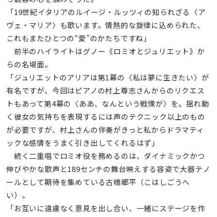
「19世紀イタリアのルイージ・ルッツィの知られざる〈ア
ヴェ・マリア〉も歌います。情熱的な旋律に込められた、
これもまたひとつの“愛”のかたちですね」
前半のハイライトはグノー《ロミオとジュリエット》か
らの名場面。
「ジュリエットのアリアは第1幕の〈私は夢に生きたい〉が
有名ですが、今回はピアノの村上尊志さんからのリクエス
トもあって第4幕の〈ああ、なんという戦慄が〉を。揺れ動
く彼女の気持ちを表現するには声のテクニック以上のもの
が必要ですが、村上さんの伴奏がきっと私からドラマティ
ックな感情をうまく引き出してくれるはず」
続く二重唱でロミオ役を務めるのは、ダイナミックかつ
伸びやかな歌声と189センチの舞台映えする容姿で大器テノ
ールとして期待を集めている古橋郷平（こはしごうへ
い）。
「お互いに遠慮なく意見を出し合い、一緒にステージを作