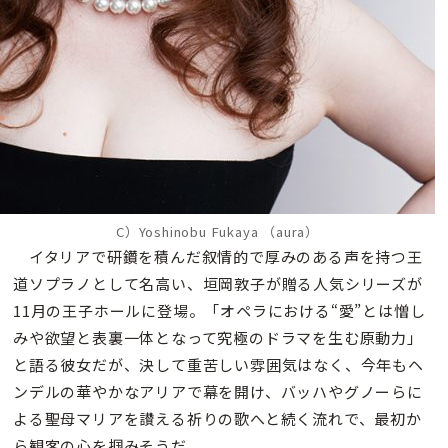
C）Yoshinobu Fukaya （aura）
イタリアで研鑽を積んだ叙情的で厚みのある声を持つ王
道ソプラノとして名高い、垣岡敦子が贈る人気シリーズが
11月の王子ホールに登場。「オペラにおける“愛”とは憎し
みや欲望と表裏一体となって究極のドラマを生む原動力」
と語る彼女だが、決して重苦しい雰囲気はなく、今年もヘ
ンデルの華やかなアリアで幕を開け、バッハやグノーらに
よる聖母マリアを讃える祈りの歌へと続く流れで、最初か
ら観客の心を掴みそうだ。