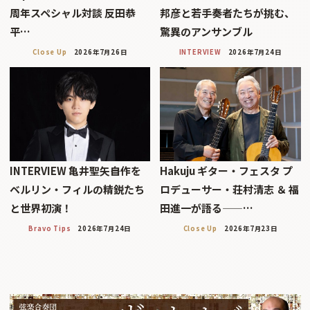
周年スペシャル対談 反田恭
邦彦と若手奏者たちが挑む、
平…
驚異のアンサンブル
Close Up
2026年7月26日
INTERVIEW
2026年7月24日
INTERVIEW 亀井聖矢――自作を
Hakuju ギター・フェスタ プ
ベルリン・フィルの精鋭たち
ロデューサー・荘村清志 ＆ 福
と世界初演！
田進一が語る——…
Bravo Tips
2026年7月24日
Close Up
2026年7月23日