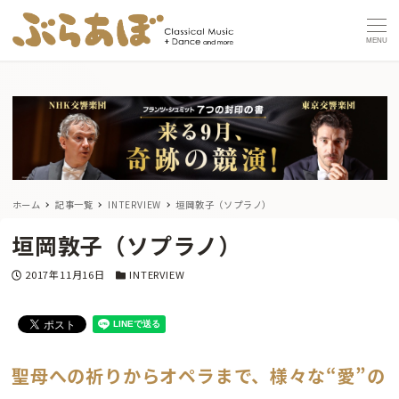
MENU
ホーム
記事一覧
INTERVIEW
垣岡敦子（ソプラノ）
垣岡敦子（ソプラノ）
投稿日
カテゴリー
2017年11月16日
INTERVIEW
聖母への祈りからオペラまで、様々な“愛”の