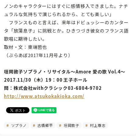
ノンのキャラクターにはすぐに感情移入できました。ナチ
ュラルな気持ちで演じられるから、とても楽しい」
フランスものと言えば、来年はドビュッシーのカンター
タ「放蕩息子」に挑戦とか。ひきつづき彼女のフランス語
歌唱に期待したい。
取材・文：東端哲也
（ぶらあぼ2017年11月号より）
垣岡敦子ソプラノ・リサイタル〜Amore 愛の歌 Vol.4〜
2017.11/30（木）19：00 王子ホール
問：株式会社withクラシック03-6804-9702
http://www.atsukokakioka.com/
ソプラノ
古橋郷平
垣岡敦子
村上尊志