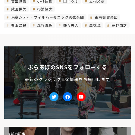
宮里直樹
小林由樹
山下牧子
志村文彦
成田伊美
杉浦隆大
東京シティ・フィルハーモニック管弦楽団
東京交響楽団
栗山昌良
森谷真理
蝶々夫人
高橋淳
鹿野由之
ぶらあぼのSNSをフォローする
最新のクラシック音楽情報をお届けします
Twitter
facebook
Youtube
前の記事