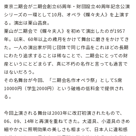
東京二期会が二期会創立65周年・財団設立40周年記念公演
シリーズの一環として10月、オペラ《蝶々夫人》を上演す
る。演出は栗山昌良。
栗山が二期会で《蝶々夫人》を初めて演出したのが1957
年。以来、60年以上の歳月をかけて舞台に磨きをかけてき
た。一人の演出家が同じ団体で同じ作品をこれほどの長期
にわたり追求することは稀なことで、二期会にとっての財
産というにとどまらず、真に不朽の名作と言っても過言で
はないだろう。
その名舞台が今回、「二期会名作オペラ祭」としてS席
10000円（学生2000円）という破格の低料金で提供され
る。
今回上演される舞台は2003年に改訂初演されたもので、
06、09、14年と再演を重ねてきた。大道具、小道具のきめ
細やかさに照明効果の美しさも相まって、日本人に違和感