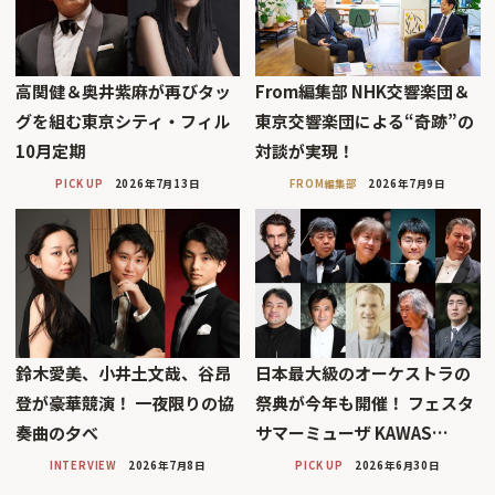
高関健＆奥井紫麻が再びタッ
From編集部 NHK交響楽団＆
グを組む東京シティ・フィル
東京交響楽団による“奇跡”の
10月定期
対談が実現！
PICK UP
2026年7月13日
FROM編集部
2026年7月9日
鈴木愛美、小井土文哉、谷昂
日本最大級のオーケストラの
登が豪華競演！ 一夜限りの協
祭典が今年も開催！ フェスタ
奏曲の夕べ
サマーミューザ KAWAS…
INTERVIEW
2026年7月8日
PICK UP
2026年6月30日