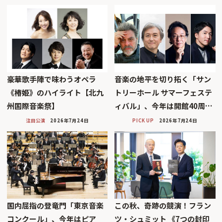
豪華歌手陣で味わうオペラ
音楽の地平を切り拓く「サン
《椿姫》のハイライト【北九
トリーホール サマーフェステ
州国際音楽祭】
ィバル」、今年は開館40周…
注目公演
2026年7月24日
PICK UP
2026年7月24日
国内屈指の登竜門「東京音楽
この秋、奇跡の競演！フラン
コンクール」、今年はピア
ツ・シュミット 《7つの封印