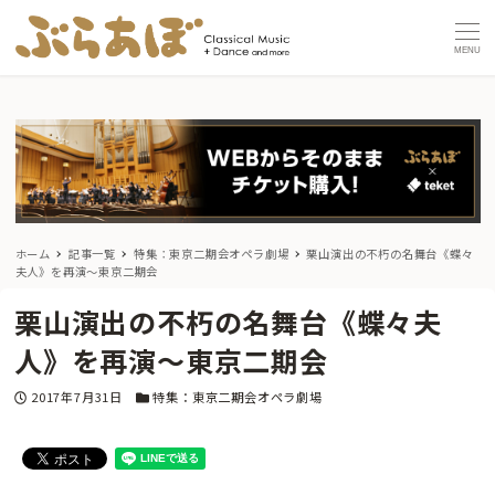
MENU
ホーム
記事一覧
特集：東京二期会オペラ劇場
栗山演出の不朽の名舞台《蝶々
夫人》を再演〜東京二期会
栗山演出の不朽の名舞台《蝶々夫
人》を再演〜東京二期会
投稿日
カテゴリー
2017年7月31日
特集：東京二期会オペラ劇場