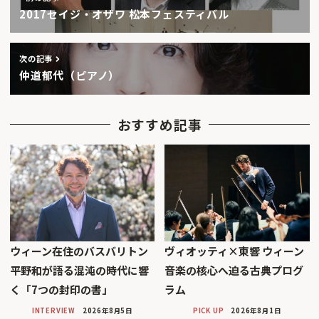
2017セイジ・オザワ 松本フェスティバル
次の記事
仲道郁代（ピアノ）
おすすめ記事
ウィーン在住のバスバリトン
ヴィオッティ×東響 ウィーン
平野和が語る混沌の時代に響
音楽の核心へ迫る古典プログ
く「7つの封印の書」
ラム
INTERVIEW
2026年8月5日
PICK UP
2026年8月1日