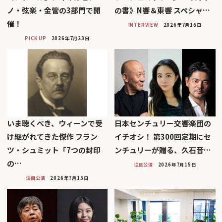
ノ・弦楽・金管の3部門で開
の書》N響＆東響 スペシャ…
催！
INTERVIEW
2026年7月16日
PICK UP
2026年7月23日
いま聴くべき、ウィーンで受
日本センチュリー交響楽団の
け継がれてきた傑作 フラン
イチオシ！ 第300回定期にセ
ツ・シュミット「7つの封印
ンチュリーが贈る、久石音…
の…
注目公演
2026年7月15日
注目公演
2026年7月15日