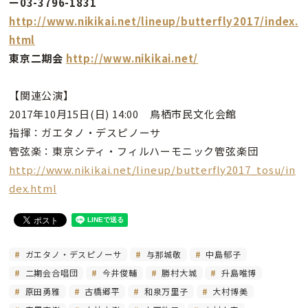
ー03-3796-1831
http://www.nikikai.net/lineup/butterfly2017/index.
html
東京二期会
http://www.nikikai.net/
【関連公演】
2017年10月15日(日) 14:00 鳥栖市民文化会館
指揮：ガエタノ・デスピノーサ
管弦楽：東京シティ・フィルハーモニック管弦楽団
http://www.nikikai.net/lineup/butterfly2017_tosu/in
dex.html
ガエタノ・デスピノーサ
与那城敬
中島郁子
二期会合唱団
今井俊輔
勝村大城
升島唯博
原田勇雅
古橋郷平
和泉万里子
大村博美