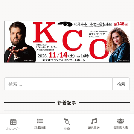
検
検索
索
新着記事
N響メンバーも参加！ 第7回那須クラシッ
新着記事
配信放送
音楽家名鑑
カレンダー
検索
ク音楽祭がまもなく開幕