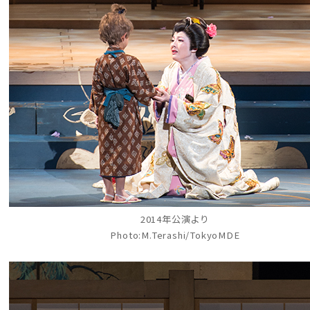
2014年公演より
Photo:M.Terashi/TokyoMDE