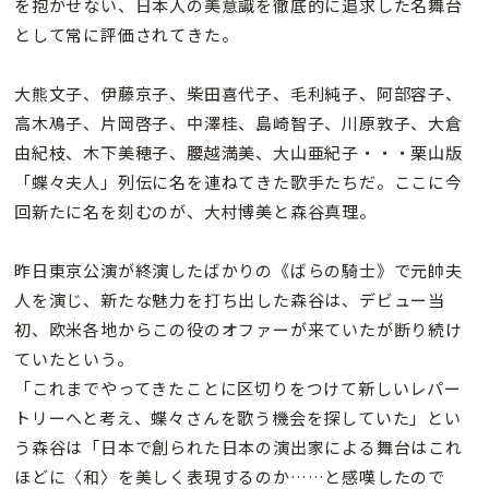
を抱かせない、日本人の美意識を徹底的に追求した名舞台
として常に評価されてきた。
大熊文子、伊藤京子、柴田喜代子、毛利純子、阿部容子、
高木鳰子、片岡啓子、中澤桂、島崎智子、川原敦子、大倉
由紀枝、木下美穂子、腰越満美、大山亜紀子・・・栗山版
「蝶々夫人」列伝に名を連ねてきた歌手たちだ。ここに今
回新たに名を刻むのが、大村博美と森谷真理。
昨日東京公演が終演したばかりの《ばらの騎士》で元帥夫
人を演じ、新たな魅力を打ち出した森谷は、デビュー当
初、欧米各地からこの役のオファーが来ていたが断り続け
ていたという。
「これまでやってきたことに区切りをつけて新しいレパー
トリーへと考え、蝶々さんを歌う機会を探していた」とい
う森谷は「日本で創られた日本の演出家による舞台はこれ
ほどに〈和〉を美しく表現するのか……と感嘆したので