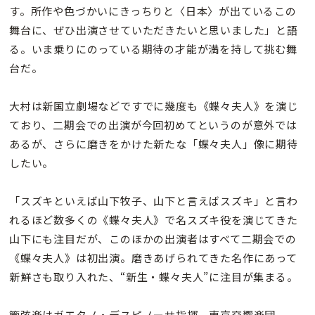
す。所作や色づかいにきっちりと〈日本〉が出ているこの
舞台に、ぜひ出演させていただきたいと思いました」と語
る。いま乗りにのっている期待の才能が満を持して挑む舞
台だ。
大村は新国立劇場などですでに幾度も《蝶々夫人》を演じ
ており、二期会での出演が今回初めてというのが意外では
あるが、さらに磨きをかけた新たな「蝶々夫人」像に期待
したい。
「スズキといえば山下牧子、山下と言えばスズキ」と言わ
れるほど数多くの《蝶々夫人》で名スズキ役を演じてきた
山下にも注目だが、このほかの出演者はすべて二期会での
《蝶々夫人》は初出演。磨きあげられてきた名作にあって
新鮮さも取り入れた、“新生・蝶々夫人”に注目が集まる。
管弦楽はガエタノ・デスピノーサ指揮、東京交響楽団。