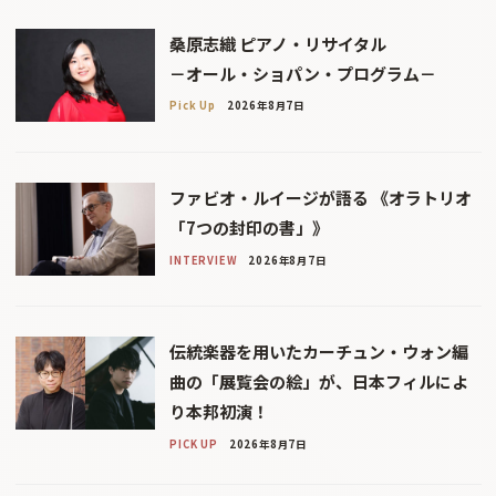
桑原志織 ピアノ・リサイタル
－オール・ショパン・プログラム－
Pick Up
2026年8月7日
ファビオ・ルイージが語る 《オラトリオ
「7つの封印の書」》
INTERVIEW
2026年8月7日
伝統楽器を用いたカーチュン・ウォン編
曲の「展覧会の絵」が、日本フィルによ
り本邦初演！
PICK UP
2026年8月7日