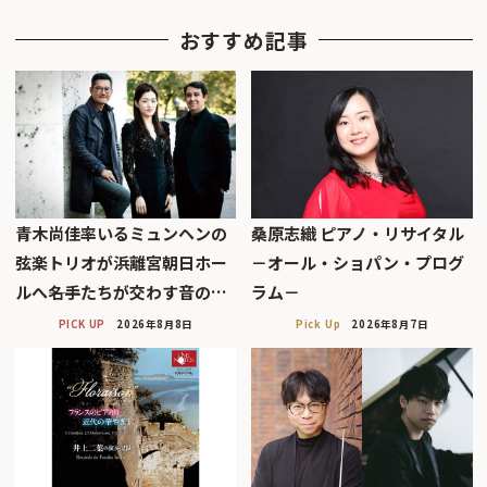
おすすめ記事
青木尚佳率いるミュンヘンの
桑原志織 ピアノ・リサイタル
弦楽トリオが浜離宮朝日ホー
－オール・ショパン・プログ
ルへ――名手たちが交わす音の…
ラム－
PICK UP
2026年8月8日
Pick Up
2026年8月7日