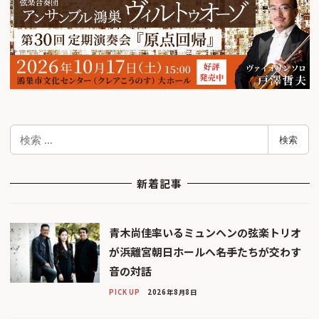
検
検索
索
新着記事
青木尚佳率いるミュンヘンの弦楽トリオ
が浜離宮朝日ホールへ――名手たちが交わす
音の対話
PICK UP
2026年8月8日