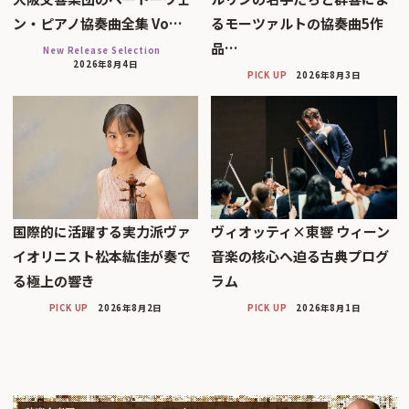
ン・ピアノ協奏曲全集 Vo…
るモーツァルトの協奏曲5作
品…
New Release Selection
2026年8月4日
PICK UP
2026年8月3日
国際的に活躍する実力派ヴァ
ヴィオッティ×東響 ウィーン
イオリニスト松本紘佳が奏で
音楽の核心へ迫る古典プログ
る極上の響き
ラム
PICK UP
2026年8月2日
PICK UP
2026年8月1日