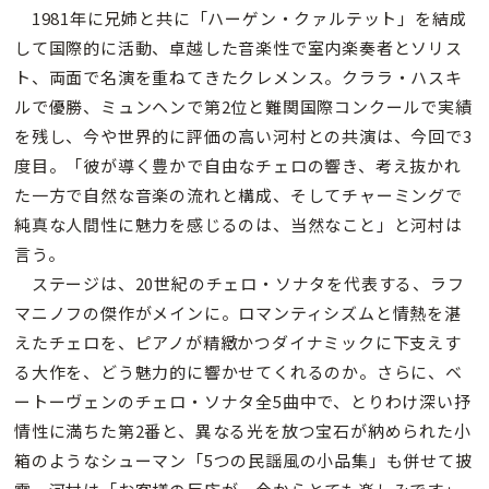
1981年に兄姉と共に「ハーゲン・クァルテット」を結成
して国際的に活動、卓越した音楽性で室内楽奏者とソリス
ト、両面で名演を重ねてきたクレメンス。クララ・ハスキ
ルで優勝、ミュンヘンで第2位と難関国際コンクールで実績
を残し、今や世界的に評価の高い河村との共演は、今回で3
度目。「彼が導く豊かで自由なチェロの響き、考え抜かれ
た一方で自然な音楽の流れと構成、そしてチャーミングで
純真な人間性に魅力を感じるのは、当然なこと」と河村は
言う。
ステージは、20世紀のチェロ・ソナタを代表する、ラフ
マニノフの傑作がメインに。ロマンティシズムと情熱を湛
えたチェロを、ピアノが精緻かつダイナミックに下支えす
る大作を、どう魅力的に響かせてくれるのか。さらに、ベ
ートーヴェンのチェロ・ソナタ全5曲中で、とりわけ深い抒
情性に満ちた第2番と、異なる光を放つ宝石が納められた小
箱のようなシューマン「5つの民謡風の小品集」も併せて披