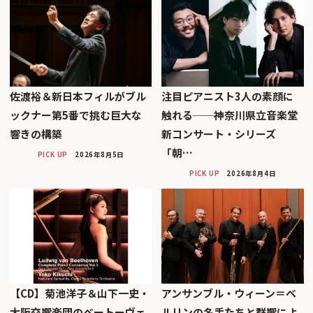
佐渡裕＆新日本フィルがブル
注目ピアニスト3人の素顔に
ックナー第5番で挑む巨大な
触れる──神奈川県立音楽堂
響きの構築
新コンサート・シリーズ
「朝…
PICK UP
2026年8月5日
PICK UP
2026年8月4日
【CD】菊池洋子＆山下一史・
アンサンブル・ウィーン＝ベ
大阪交響楽団のベートーヴェ
ルリンの名手たちと群響によ