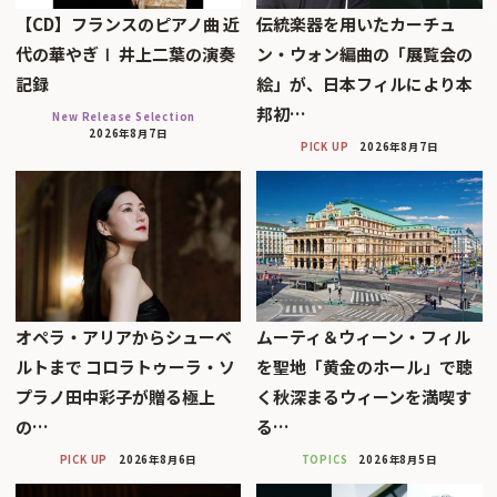
【CD】フランスのピアノ曲 近
伝統楽器を用いたカーチュ
代の華やぎⅠ 井上二葉の演奏
ン・ウォン編曲の「展覧会の
記録
絵」が、日本フィルにより本
邦初…
New Release Selection
2026年8月7日
PICK UP
2026年8月7日
オペラ・アリアからシューベ
ムーティ＆ウィーン・フィル
ルトまで コロラトゥーラ・ソ
を聖地「黄金のホール」で聴
プラノ田中彩子が贈る極上
く秋深まるウィーンを満喫す
の…
る…
PICK UP
2026年8月6日
TOPICS
2026年8月5日