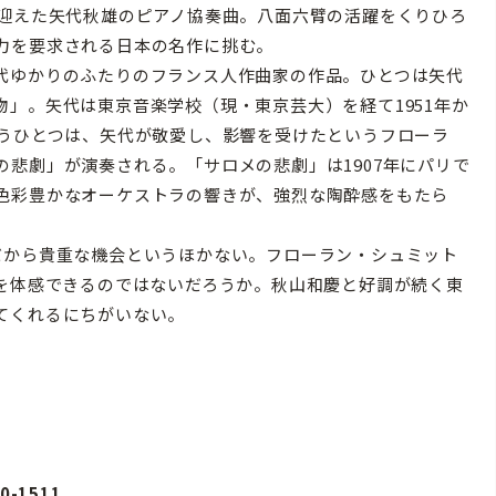
迎えた矢代秋雄のピアノ協奏曲。八面六臂の活躍をくりひろ
力を要求される日本の名作に挑む。
代ゆかりのふたりのフランス人作曲家の作品。ひとつは矢代
」。矢代は東京音楽学校（現・東京芸大）を経て1951年か
もうひとつは、矢代が敬愛し、影響を受けたというフローラ
悲劇」が演奏される。「サロメの悲劇」は1907年にパリで
色彩豊かなオーケストラの響きが、強烈な陶酔感をもたら
から貴重な機会というほかない。フローラン・シュミット
れを体感できるのではないだろうか。秋山和慶と好調が続く東
てくれるにちがいない。
-1511