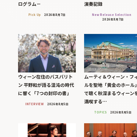
ログラム－
演奏記録
Pick Up
2026年8月7日
New Release Selection
2026年8月7日
ウィーン在住のバスバリト
ムーティ＆ウィーン・フ
ン 平野和が語る混沌の時代
ルを聖地「黄金のホール
に響く「7つの封印の書」
で聴く秋深まるウィーン
満喫する…
INTERVIEW
2026年8月5日
TOPICS
2026年8月5日