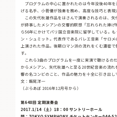
プログラムの中心に置かれたのは今年没後40年を
げる名手、小菅優が独奏を務め、高度な技巧と表現
この矢代秋雄作品をはさんで演奏されるのは、矢
が師事したメシアンの交響的瞑想「忘れられた捧げ物
ら56年にかけてパリ国立音楽院に留学している。
ン・シュミット。代表作であるバレエ音楽「サロメの
上演された作品。後期ロマン派の流れをくむ濃密で
す。
これら3曲のプログラムを一度に実演で聴けるのだ
からメシアン、矢代秋雄へと至る20世紀音楽の流
響の名コンビのこと、作品の魅力を十全に引き出し
文：飯尾洋一
（ぶらあぼ 2016年12月号から）
第648回 定期演奏会
2017.1/14（土）18：00 サントリーホール
問：TOKYO SYMPHONY チケットセンター044-520