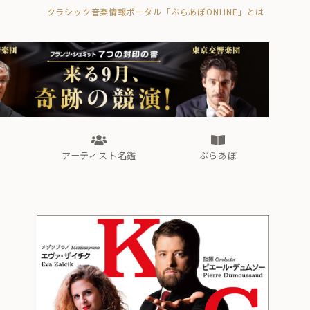
クラシック音楽情報ポータル「ぶらあぼONLINE」とは
の封印の書》
海外公演
FROM編集部
眺望
ぶらあぼブラス！
フォルテピアノ・オデッセイ
アーティスト名鑑
ぶらあぼ
の封印の書》
海外公演
FROM編集部
眺望
ぶらあぼブラス！
フォルテピアノ・オデッセイ