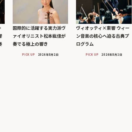
＝
国際的に活躍する実力派ヴ
ヴィオッティ×東響 ウィー
響
ァイオリニスト松本紘佳が
ン音楽の核心へ迫る古典プ
奏
奏でる極上の響き
ログラム
PICK UP
2026年8月2日
PICK UP
2026年8月1日