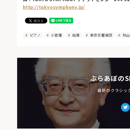
http://tokyosymphony.jp/
ピアノ
小菅優
指揮
東京交響楽団
秋山
ぶらあぼのS
最新のクラシッ
Tw