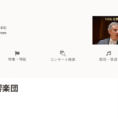
ール
（毎月更新）
東
電子版（無料・月刊）
トピックス
関西
フェスタサマーミューザKAWASAKI 2026
北海道・東北
注目公演
配布場所
インタビュー
中部
定期購読
中国・四国
CD新譜
N響＆東響 《7つ
九州・沖縄
書籍近刊
ロが推す！間違いないオーケストラコンサート
過去の特集
の先と
ブ配信スケジュール
さ
オーケストラの楽屋から
た
な
有料ライブ配信スケジュール
は
ま
や
海の向こうの音楽家
ら
わ
Aからの
載
特集・特設
配信・放送
コンサート検索
ール
（毎月更新）
東
電子版（無料・月刊）
トピックス
関西
フェスタサマーミューザKAWASAKI 2026
北海道・東北
注目公演
配布場所
インタビュー
中部
定期購読
中国・四国
CD新譜
N響＆東響 《7つ
九州・沖縄
書籍近刊
響楽団
ロが推す！間違いないオーケストラコンサート
過去の特集
の先と
ブ配信スケジュール
さ
オーケストラの楽屋から
た
な
有料ライブ配信スケジュール
は
ま
や
海の向こうの音楽家
ら
わ
Aからの
載