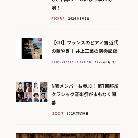
演！
PICK UP
2026年8月7日
【CD】フランスのピアノ曲 近代
の華やぎⅠ 井上二葉の演奏記録
New Release Selection
2026年8月7日
N響メンバーも参加！ 第7回那須
クラシック音楽祭がまもなく開
幕
注目公演
2026年8月6日