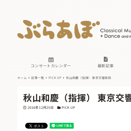
ニュース
ヤマハホ
番組一覧
東京・関
ぶらあぼ
現場のプ
古楽とそ
無料ライ
あ
か
過去の連
コンサートカレンダー
最新記事
ホーム
記事一覧
PICK UP
秋山和慶（指揮） 東京交響楽団
ニュース
ヤマハホ
番組一覧
東京・関
ぶらあぼ
秋山和慶（指揮） 東京交
現場のプ
古楽とそ
無料ライ
あ
か
投稿日
カテゴリー
2016年12月25日
PICK UP
過去の連