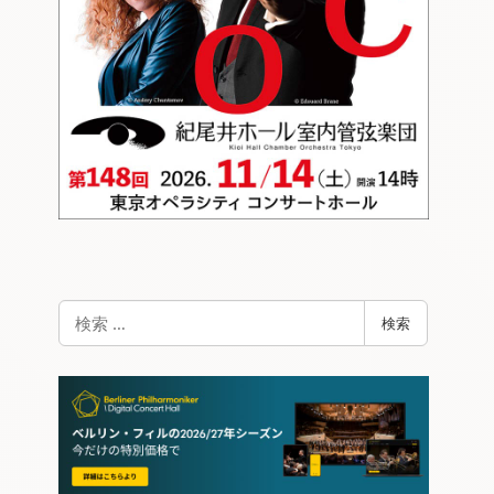
検
検索
索