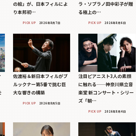
の絵」が、日本フィルによ
ラ・ソプラノ田中彩子が贈
り本邦初…
る極上の…
PICK UP
2026年8月7日
PICK UP
2026年8月6日
ィ
佐渡裕＆新日本フィルがブ
注目ピアニスト3人の素顔
」
ルックナー第5番で挑む巨
に触れる──神奈川県立音
を
大な響きの構築
楽堂 新コンサート・シリー
ズ「朝…
PICK UP
2026年8月5日
PICK UP
2026年8月4日