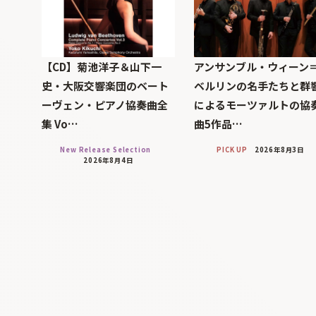
【CD】菊池洋子＆山下一
アンサンブル・ウィーン
史・大阪交響楽団のベート
ベルリンの名手たちと群
ーヴェン・ピアノ協奏曲全
によるモーツァルトの協
集 Vo…
曲5作品…
New Release Selection
PICK UP
2026年8月3日
2026年8月4日