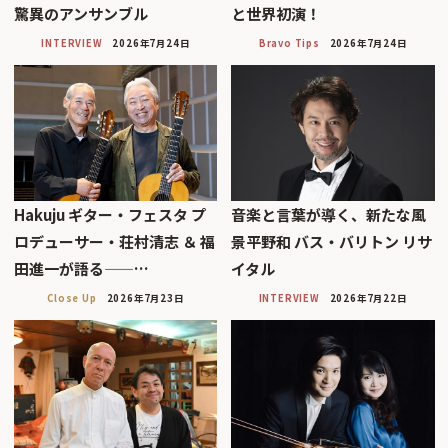
驚異のアンサンブル
と世界初演！
INTERVIEW
2026年7月24日
Bravo Tips
2026年7月24日
Hakuju ギター・フェスタ プ
音楽と言葉が導く、新たな風
ロデューサー・荘村清志 ＆ 福
景平野和 バス・バリトン リサ
田進一が語る——…
イタル
Close Up
2026年7月23日
INTERVIEW
2026年7月22日