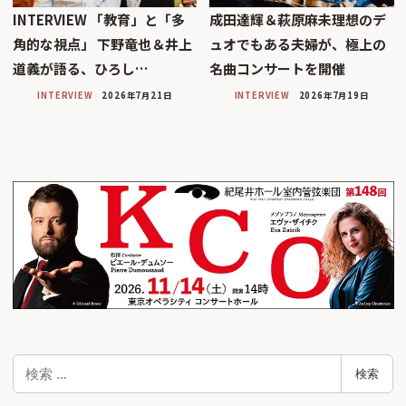
INTERVIEW 「教育」と「多
成田達輝＆萩原麻未理想のデ
角的な視点」 下野竜也＆井上
ュオでもある夫婦が、極上の
道義が語る、ひろし…
名曲コンサートを開催
INTERVIEW
2026年7月21日
INTERVIEW
2026年7月19日
検
検索
索