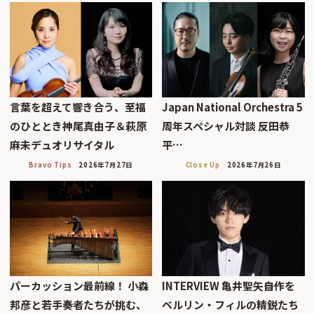
言葉を超えて響き合う、至福
Japan National Orchestra 5
のひととき神尾真由子＆萩原
周年スペシャル対談 反田恭
麻未デュオリサイタル
平…
Bravo Tips
2026年7月27日
Close Up
2026年7月26日
パーカッション最前線！ 小森
INTERVIEW 亀井聖矢――自作を
邦彦と若手奏者たちが挑む、
ベルリン・フィルの精鋭たち