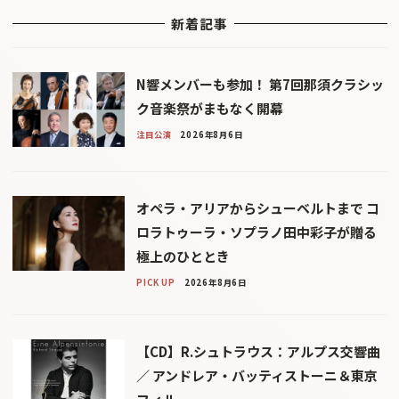
新着記事
N響メンバーも参加！ 第7回那須クラシッ
ク音楽祭がまもなく開幕
注目公演
2026年8月6日
オペラ・アリアからシューベルトまで コ
ロラトゥーラ・ソプラノ田中彩子が贈る
極上のひととき
PICK UP
2026年8月6日
【CD】R.シュトラウス：アルプス交響曲
／ アンドレア・バッティストーニ＆東京