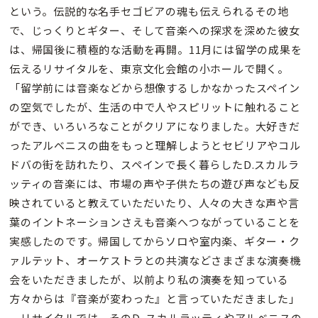
という。伝説的な名手セゴビアの魂も伝えられるその地
で、じっくりとギター、そして音楽への探求を深めた彼女
は、帰国後に積極的な活動を再開。11月には留学の成果を
伝えるリサイタルを、東京文化会館の小ホールで開く。
「留学前には音楽などから想像するしかなかったスペイン
の空気でしたが、生活の中で人やスピリットに触れること
ができ、いろいろなことがクリアになりました。大好きだ
ったアルベニスの曲をもっと理解しようとセビリアやコル
ドバの街を訪れたり、スペインで長く暮らしたD.スカルラ
ッティの音楽には、市場の声や子供たちの遊び声なども反
映されていると教えていただいたり、人々の大きな声や言
葉のイントネーションさえも音楽へつながっていることを
実感したのです。帰国してからソロや室内楽、ギター・ク
ァルテット、オーケストラとの共演などさまざまな演奏機
会をいただきましたが、以前より私の演奏を知っている
方々からは『音楽が変わった』と言っていただきました」
リサイタルでは、そのD. スカルラッティやアルベニスの