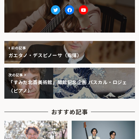
Twitter
facebook
Youtube
前の記事
ガエタノ・デスピノーサ（指揮）
次の記事
「すみだ北斎美術館」開館記念企画 パスカル・ロジェ
（ピアノ）
おすすめ記事