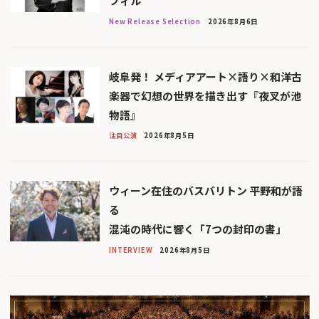
フィル
New Release Selection
2026年8月6日
岐阜発！ メディアアート×語り×和洋古
楽器で幻想の世界を描き出す『夜叉が池
物語』
注目公演
2026年8月5日
ウィーン在住のバスバリトン 平野和が語
る
混沌の時代に響く「7つの封印の書」
INTERVIEW
2026年8月5日