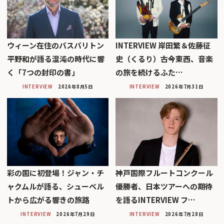
ウィーン在住のバスバリトン
INTERVIEW 岸田繁＆佐藤征
平野和が語る混沌の時代に響
史（くるり）――古今東西、音楽
く「7つの封印の書」
の旅を続けるふた…
INTERVIEW
2026年8月5日
INTERVIEW
2026年7月31日
彩の国に初登場！ジャン・チ
神戸国際フルートコンクール
ャクムルが語る、シューベル
優勝者、日本ツアーへの期待
トから広がる響きの旅路
を語るINTERVIEW フ…
INTERVIEW
2026年7月29日
INTERVIEW
2026年7月28日