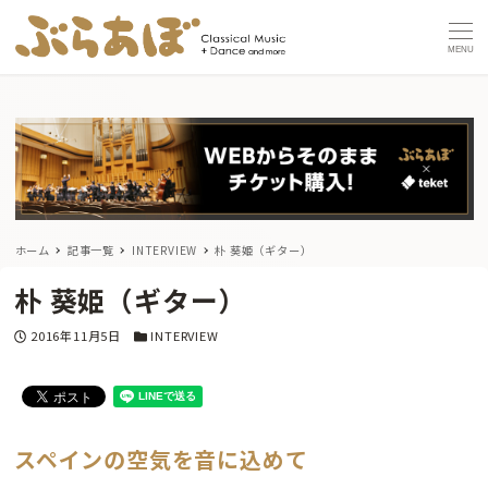
MENU
ホーム
記事一覧
INTERVIEW
朴 葵姫（ギター）
朴 葵姫（ギター）
投稿日
カテゴリー
2016年11月5日
INTERVIEW
スペインの空気を音に込めて