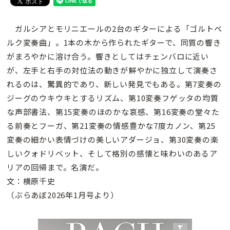
ガルシアとモリニエールの2台のギターによる「ゴルトベ
ルク変奏曲」。1本の木から作られたギターで、同質の響き
がまろやかに溶け合う。響きとしてはチェンバロに近い
が、左手と右手の対位法の動きが鮮やかに独立して演奏さ
れるのは、驚異的であり、新しい発見でもある。第7変奏の
ジーグのウキウキとするリズム、第10変奏フゲッタの均質
な声部書法、第15変奏のほのかな哀感、第16変奏の堂々た
る前奏とフーガ、第21変奏の情感豊かな7度カノン、第25
変奏の細かい表情づけの美しいアダージョ、第30変奏の楽
しいクォドリベット、そして格別の感懐と味わいのあるア
リアの回帰まで。名演だ。
文：横原千史
（ぶらあぼ2026年1月号より）