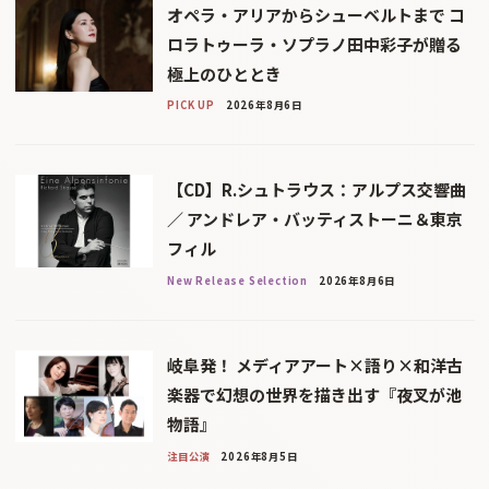
オペラ・アリアからシューベルトまで コ
ロラトゥーラ・ソプラノ田中彩子が贈る
極上のひととき
PICK UP
2026年8月6日
【CD】R.シュトラウス：アルプス交響曲
／ アンドレア・バッティストーニ＆東京
フィル
New Release Selection
2026年8月6日
岐阜発！ メディアアート×語り×和洋古
楽器で幻想の世界を描き出す『夜叉が池
物語』
注目公演
2026年8月5日