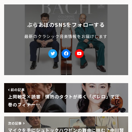
ぶらあぼのSNSをフォローする
最新のクラシック音楽情報をお届けします
Twitter
facebook
Youtube
前の記事
上岡敏之×読響｜情熱のタクトが導く「ボレロ」で圧
巻のフィナー…
次の記事
マイクを手にシュトックハウゼンの難曲に挑む？中川賢