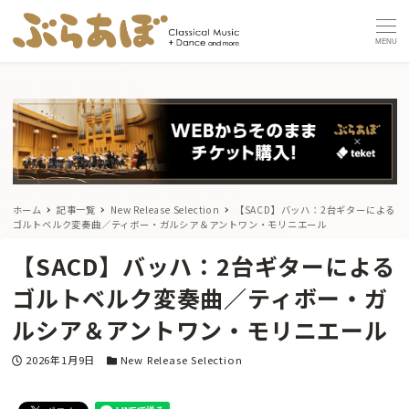
MENU
ホーム
記事一覧
New Release Selection
【SACD】バッハ：2台ギターによる
ゴルトベルク変奏曲／ティボー・ガルシア＆アントワン・モリニエール
【SACD】バッハ：2台ギターによる
ゴルトベルク変奏曲／ティボー・ガ
ルシア＆アントワン・モリニエール
投稿日
カテゴリー
2026年1月9日
New Release Selection