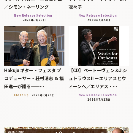
／シモン・ネーリング
凜々子
New Release Selection
New Release Selection
2026年7月27日
2026年7月24日
Hakuju ギター・フェスタ プ
【CD】ベートーヴェン＆J.シ
ロデューサー・荘村清志 ＆ 福
ュトラウスII －エリアスとウ
田進一が語る——…
ィーンへ／エリアス・…
Close Up
2026年7月23日
New Release Selection
2026年7月23日