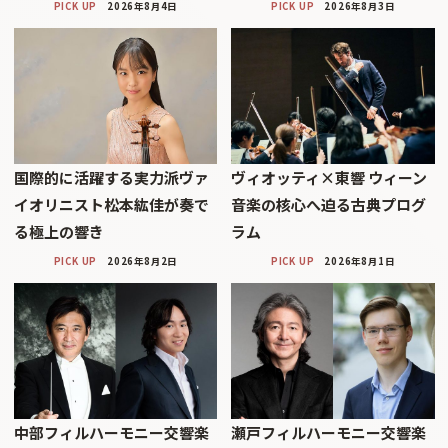
PICK UP
2026年8月4日
PICK UP
2026年8月3日
国際的に活躍する実力派ヴァ
ヴィオッティ×東響 ウィーン
イオリニスト松本紘佳が奏で
音楽の核心へ迫る古典プログ
る極上の響き
ラム
PICK UP
2026年8月2日
PICK UP
2026年8月1日
中部フィルハーモニー交響楽
瀬戸フィルハーモニー交響楽