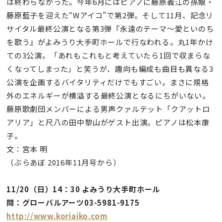
は終わらなかった。今年6月にはピアノに藤原義江の孫娘・
藤原藍子を迎えた“Wアイコ”で第2弾。そして11月、記念リ
サイタル最終公演となる第3弾『永遠のテーマ〜愛といのち
を歌う』がよみうり大手町ホールで行なわれる。丸1年かけ
ての3公演。「あれもこれもと考えていたら1回で収まらな
くなってしまった」と笑うが、趣向も編成も曲目も異なる3
公演を企画するバイタリティだけでもすごい。まさに規格
外のエネルギーが横溢する最終公演となるにちがいない。
藤原歌劇団メンバーによる男声クァルテット「クアットロ
アリア」と尺八の田中黎山がゲスト出演。ピアノは松本康
子。
文：宮本 明
（ぶらあぼ 2016年11月号から）
11/20（日）14：30 よみうり大手町ホール
問：グローバルアーツ03-5981-9175
http://www.koriaiko.com