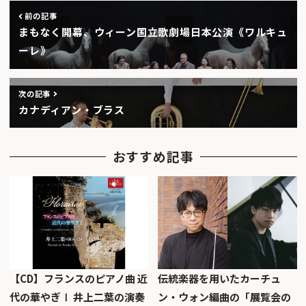
前の記事
まもなく開幕、ウィーン国立歌劇場日本公演《ワルキュ
ーレ》
次の記事
カナディアン・ブラス
おすすめ記事
【CD】フランスのピアノ曲 近
伝統楽器を用いたカーチュ
代の華やぎⅠ 井上二葉の演奏
ン・ウォン編曲の「展覧会の