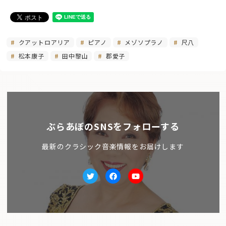
クアットロアリア
ピアノ
メゾソプラノ
尺八
松本康子
田中黎山
郡愛子
ぶらあぼのSNSをフォローする
最新のクラシック音楽情報をお届けします
Twitter
facebook
Youtube