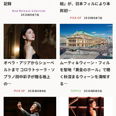
記録
絵」が、日本フィルにより本
邦初…
New Release Selection
2026年8月7日
PICK UP
2026年8月7日
オペラ・アリアからシューベ
ムーティ＆ウィーン・フィル
ルトまで コロラトゥーラ・ソ
を聖地「黄金のホール」で聴
プラノ田中彩子が贈る極上
く秋深まるウィーンを満喫す
の…
る…
PICK UP
2026年8月6日
TOPICS
2026年8月5日