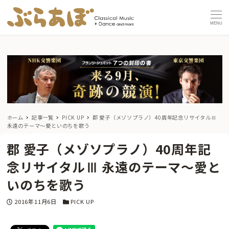
MENU
ホーム
記事一覧
PICK UP
郡 愛子（メゾソプラノ）40周年記念リサイタルⅢ
永遠のテーマ〜愛といのちを歌う
郡 愛子（メゾソプラノ）40周年記
念リサイタルⅢ 永遠のテーマ〜愛と
いのちを歌う
投稿日
カテゴリー
2016年11月6日
PICK UP