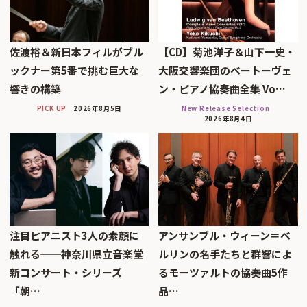
佐渡裕＆新日本フィルがブル
【CD】菊池洋子＆山下一史・
ックナー第5番で挑む巨大な
大阪交響楽団のベートーヴェ
響きの構築
ン・ピアノ協奏曲全集 Vo…
PICK UP
2026年8月5日
New Release Selection
2026年8月4日
注目ピアニスト3人の素顔に
アンサンブル・ウィーン＝ベ
触れる──神奈川県立音楽堂
ルリンの名手たちと群響によ
新コンサート・シリーズ
るモーツァルトの協奏曲5作
「朝…
品…