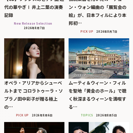
代の華やぎⅠ 井上二葉の演奏
ン・ウォン編曲の「展覧会の
記録
絵」が、日本フィルにより本
邦初…
New Release Selection
2026年8月7日
PICK UP
2026年8月7日
オペラ・アリアからシューベ
ムーティ＆ウィーン・フィル
ルトまで コロラトゥーラ・ソ
を聖地「黄金のホール」で聴
プラノ田中彩子が贈る極上
く秋深まるウィーンを満喫す
の…
る…
PICK UP
2026年8月6日
TOPICS
2026年8月5日