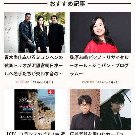
おすすめ記事
青木尚佳率いるミュンヘンの
桑原志織 ピアノ・リサイタル
弦楽トリオが浜離宮朝日ホー
－オール・ショパン・プログ
ルへ――名手たちが交わす音の…
ラム－
PICK UP
2026年8月8日
Pick Up
2026年8月7日
【CD】フランスのピアノ曲 近
伝統楽器を用いたカーチュ