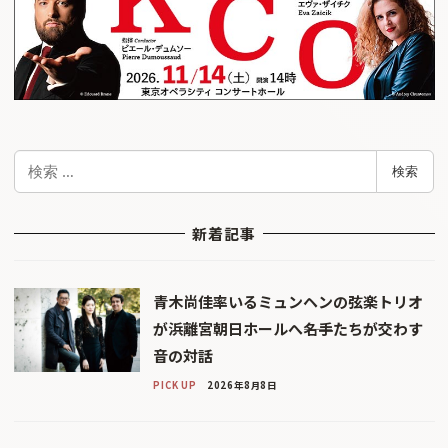
検
検索
索
新着記事
青木尚佳率いるミュンヘンの弦楽トリオ
が浜離宮朝日ホールへ――名手たちが交わす
音の対話
PICK UP
2026年8月8日