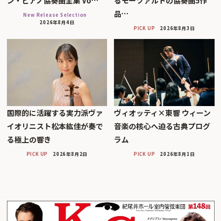
ン・ピアノ協奏曲全集 Vo…
るモーツァルトの協奏曲5作
品…
New Release Selection
2026年8月4日
PICK UP
2026年8月3日
国際的に活躍する実力派ヴァ
ヴィオッティ×東響 ウィーン
イオリニスト松本紘佳が奏で
音楽の核心へ迫る古典プログ
る極上の響き
ラム
PICK UP
2026年8月2日
PICK UP
2026年8月1日