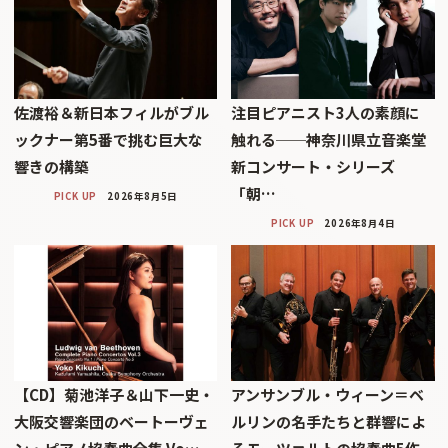
佐渡裕＆新日本フィルがブル
注目ピアニスト3人の素顔に
ックナー第5番で挑む巨大な
触れる──神奈川県立音楽堂
響きの構築
新コンサート・シリーズ
「朝…
PICK UP
2026年8月5日
PICK UP
2026年8月4日
【CD】菊池洋子＆山下一史・
アンサンブル・ウィーン＝ベ
大阪交響楽団のベートーヴェ
ルリンの名手たちと群響によ