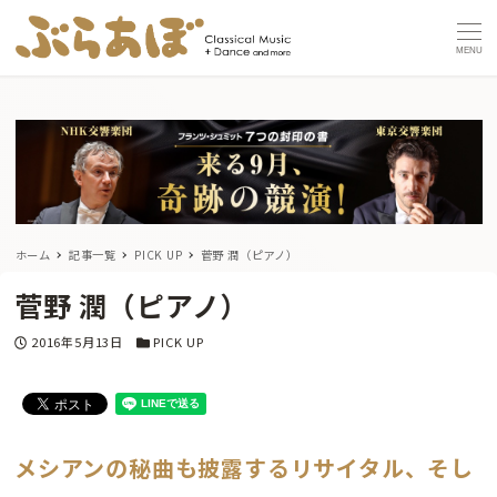
MENU
ホーム
記事一覧
PICK UP
菅野 潤（ピアノ）
菅野 潤（ピアノ）
投稿日
カテゴリー
2016年5月13日
PICK UP
メシアンの秘曲も披露するリサイタル、そし