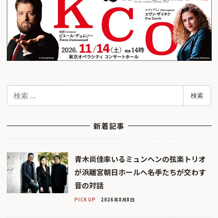
検
検索
索
新着記事
青木尚佳率いるミュンヘンの弦楽トリオ
が浜離宮朝日ホールへ――名手たちが交わす
音の対話
PICK UP
2026年8月8日