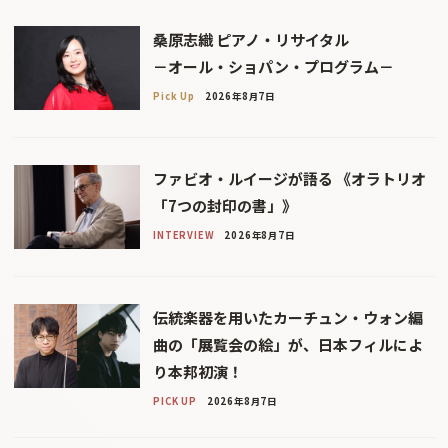
桑原志織 ピアノ・リサイタル
－オール・ショパン・プログラム－
Pick Up
2026年8月7日
ファビオ・ルイージが語る 《オラトリオ
「7つの封印の書」》
INTERVIEW
2026年8月7日
伝統楽器を用いたカーチュン・ウォン編
曲の「展覧会の絵」が、日本フィルによ
り本邦初演！
PICK UP
2026年8月7日