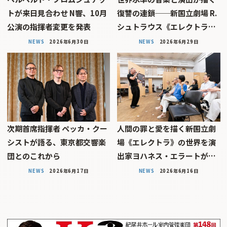
トが来日見合わせ N響、10月
復讐の連鎖──新国立劇場 R.
公演の指揮者変更を発表
シュトラウス《エレクトラ…
NEWS
2026年6月30日
NEWS
2026年6月29日
次期首席指揮者 ペッカ・クー
人間の罪と愛を描く――新国立劇
シストが語る、東京都交響楽
場《エレクトラ》の世界を演
団とのこれから
出家ヨハネス・エラートが…
NEWS
2026年6月17日
NEWS
2026年6月16日