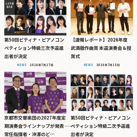
第50回ピティナ・ピアノコン
【速報レポート】2026年度
ペティション特級三次予選進
武満徹作曲賞 本選演奏会＆授
出者が決定
賞式
NEWS
2026年7月27日
NEWS
2026年7月13日
京都市交響楽団の2027年度定
第50回ピティナ・ピアノコン
期演奏会ラインナップが発表――
ペティション特級二次予選進
常任指揮者・沖澤のど…
出者が決定