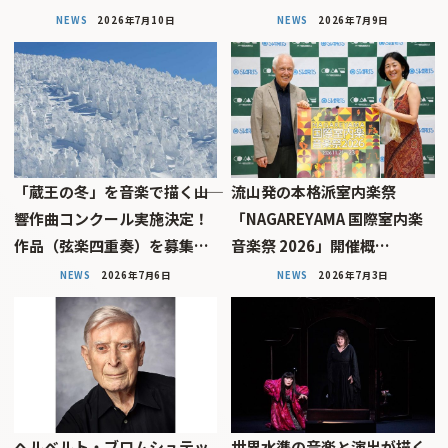
NEWS
2026年7月10日
NEWS
2026年7月9日
「蔵王の冬」を音楽で描く――山
流山発の本格派室内楽祭
響作曲コンクール実施決定！
「NAGAREYAMA 国際室内楽
作品（弦楽四重奏）を募集…
音楽祭 2026」開催概…
NEWS
2026年7月6日
NEWS
2026年7月3日
ヘルベルト・ブロムシュテッ
世界水準の音楽と演出が描く