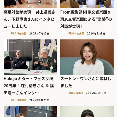
豪華対談が実現！ 井上道義さ
From編集部 NHK交響楽団＆
ん、下野竜也さんにインタビ
東京交響楽団による“奇跡”の
ューしました
対談が実現！
FROM編集部
2026年7月10日
FROM編集部
2026年7月9日
Hakuju ギター・フェスタ祝
ズートン・ワンさんに取材し
20周年！ 荘村清志さん ＆ 福
ました
田進一さんインタ…
FROM編集部
2026年6月17日
FROM編集部
2026年6月25日