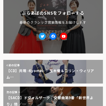
ぶらあぼのSNSをフォローする
最新のクラシック音楽情報をお届けします
Twitter
facebook
Youtube
前の記事
【CD】共鳴 -Kyomei- ／玉木優＆コリン・ウィリア
ム…
次の記事
【SACD】ドヴォルザーク：交響曲第9番「新世界よ
り」他 ／…