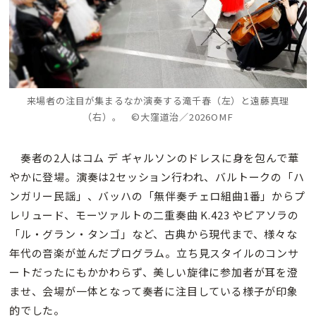
来場者の注目が集まるなか演奏する滝千春（左）と遠藤真理
（右）。 ©大窪道治／2026OMF
奏者の2人はコム デ ギャルソンのドレスに身を包んで華
やかに登場。演奏は2セッション行われ、バルトークの「ハ
ンガリー民謡」、バッハの「無伴奏チェロ組曲1番」からプ
レリュード、モーツァルトの二重奏曲 K.423 やピアソラの
「ル・グラン・タンゴ」など、古典から現代まで、様々な
年代の音楽が並んだプログラム。立ち見スタイルのコンサ
ートだったにもかかわらず、美しい旋律に参加者が耳を澄
ませ、会場が一体となって奏者に注目している様子が印象
的でした。