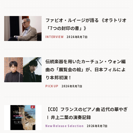
ファビオ・ルイージが語る 《オラトリオ
「7つの封印の書」》
INTERVIEW
2026年8月7日
伝統楽器を用いたカーチュン・ウォン編
曲の「展覧会の絵」が、日本フィルによ
り本邦初演！
PICK UP
2026年8月7日
【CD】フランスのピアノ曲 近代の華やぎ
Ⅰ 井上二葉の演奏記録
New Release Selection
2026年8月7日