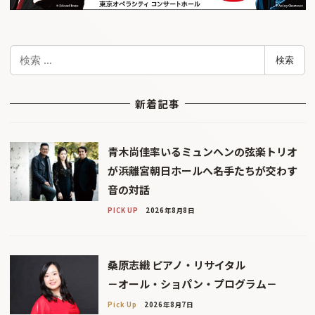
検
検索
索
新着記事
青木尚佳率いるミュンヘンの弦楽トリオ
が浜離宮朝日ホールへ――名手たちが交わす
音の対話
PICK UP
2026年8月8日
桑原志織 ピアノ・リサイタル
－オール・ショパン・プログラム－
Pick Up
2026年8月7日