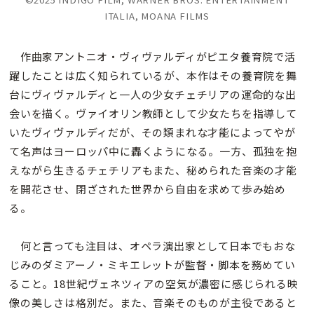
ITALIA, MOANA FILMS
作曲家アントニオ・ヴィヴァルディがピエタ養育院で活
躍したことは広く知られているが、本作はその
養育院を舞
台にヴィヴァルディと一人の少女チェチリアの運命的な出
会いを描く。ヴァイオリン教師として少女たちを指導して
いたヴィヴァルディだが、その類まれな才能によってやが
て名声はヨーロッパ中に轟くようになる。一方、孤独を抱
えながら生きるチェチリアもまた、秘められた音楽の才能
を開花させ、閉ざされた世界から自由を求めて歩み始め
る。
何と言っても注目は、オペラ演出家として日本でもおな
じみのダミアーノ・ミキエレットが監督・脚本を務めてい
ること。18世紀ヴェネツィアの空気が濃密に感じられる映
像の美しさは格別だ。また、音楽そのものが主役であると