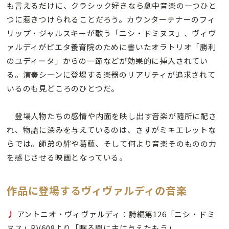
も言えるだけに、クラシック好きなら劇中音楽の一つひと
つに惹きつけられることだろう。カウンターテナーのフィ
リップ・ジャルスキーが歌う「ニシ・ドミヌス」、ヴィヴ
ァルディがピエタ養育院のために書いたオラトリオ「勝利
のユディータ」からの一節などが効果的に挿入されてい
る。演奏シーンに登場する楽器のリアリティが追求されて
いるのも見どころのひとつだ。
登場人物たちの感情や内面を映し出す音楽が随所に配さ
れ、物語に深みを与えているのは、さすがミキエレットな
らでは。師弟の絆や葛藤、そして何より音楽そのものの力
を感じさせる映画となっている。
作品に登場するヴィヴァルディの音楽
♪
アントニオ・ヴィヴァルディ：詩編第126「ニシ・ドミ
ヌス」RV608より「眠る間に主は与えたもう」