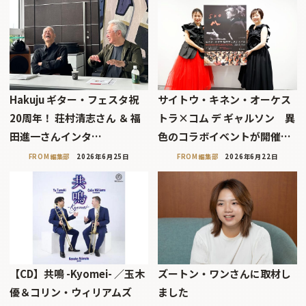
Hakuju ギター・フェスタ祝
サイトウ・キネン・オーケス
20周年！ 荘村清志さん ＆ 福
トラ×コム デ ギャルソン 異
田進一さんインタ…
色のコラボイベントが開催…
FROM編集部
2026年6月25日
FROM編集部
2026年6月22日
【CD】共鳴 -Kyomei- ／玉木
ズートン・ワンさんに取材し
優＆コリン・ウィリアムズ
ました