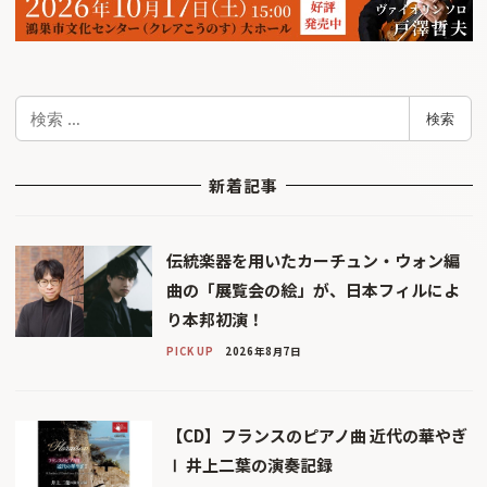
検
検索
索
新着記事
伝統楽器を用いたカーチュン・ウォン編
曲の「展覧会の絵」が、日本フィルによ
り本邦初演！
PICK UP
2026年8月7日
【CD】フランスのピアノ曲 近代の華やぎ
Ⅰ 井上二葉の演奏記録