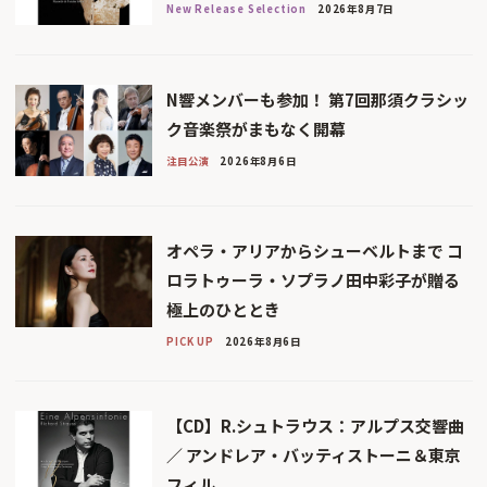
New Release Selection
2026年8月7日
N響メンバーも参加！ 第7回那須クラシッ
ク音楽祭がまもなく開幕
注目公演
2026年8月6日
オペラ・アリアからシューベルトまで コ
ロラトゥーラ・ソプラノ田中彩子が贈る
極上のひととき
PICK UP
2026年8月6日
【CD】R.シュトラウス：アルプス交響曲
／ アンドレア・バッティストーニ＆東京
フィル