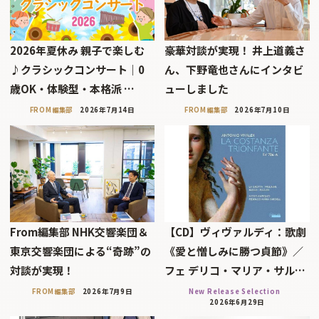
2026年夏休み 親子で楽しむ
豪華対談が実現！ 井上道義さ
♪クラシックコンサート｜0
ん、下野竜也さんにインタビ
歳OK・体験型・本格派 …
ューしました
FROM編集部
2026年7月14日
FROM編集部
2026年7月10日
From編集部 NHK交響楽団＆
【CD】ヴィヴァルディ：歌劇
東京交響楽団による“奇跡”の
《愛と憎しみに勝つ貞節》／
対談が実現！
フェ デリコ・マリア・サル…
FROM編集部
2026年7月9日
New Release Selection
2026年6月29日