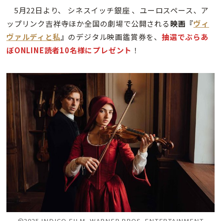
5月22日より、 シネスイッチ銀座 、ユーロスペース、ア
ップリンク吉祥寺ほか全国の劇場で公開される
映画『
ヴィ
ヴァルディと私
』
のデジタル映画鑑賞券を、
抽選でぶらあ
ぼONLINE読者10名様にプレゼント
！
©2025 INDIGO FILM, WARNER BROS. ENTERTAINMENT