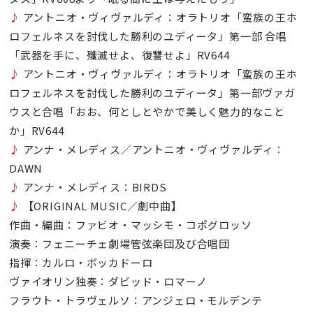
♪
アントニオ・ヴィヴァルディ：オラトリオ「蛮族の王ホ
ロフェルネスを討伐した勝利のユディータ」第一部 合唱
「武器を手に、殲滅せよ、復讐せよ」RV644
♪
アントニオ・ヴィヴァルディ：オラトリオ「蛮族の王ホ
ロフェルネスを討伐した勝利のユディータ」第一部ヴァガ
ウスと合唱「おお、何としとやかで美しく魅力的なこと
か」RV644
♪
アンナ・メレディス／アントニオ・ヴィヴァルディ：
DAWN
♪
アンナ・メレディス：BIRDS
♪
【ORIGINAL MUSIC／劇中曲】
作曲・編曲：ファビオ・マッシモ・コポグロッソ
演奏：フェニーチェ劇場管弦楽団及び合唱団
指揮：カルロ・ボッカドーロ
ヴァイオリン独奏：ダビッド・ロマーノ
フラウト・トラヴェルソ：アンジェロ・モルデンテ