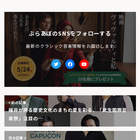
ぶらあぼのSNSをフォローする
最新のクラシック音楽情報をお届けします
Twitter
facebook
Youtube
前の記事
福井が誇る歴史文化のまちの夏を彩る、「武生国際音
楽祭」注目の…
次の記事