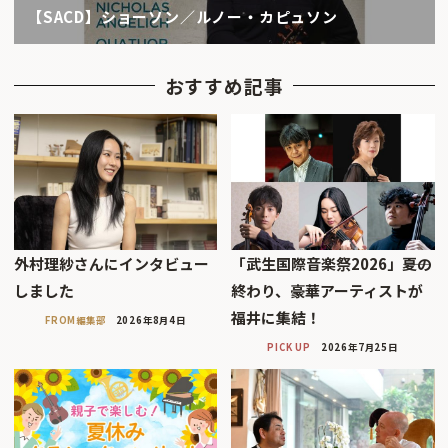
【SACD】ショーソン／ルノー・カピュソン
おすすめ記事
外村理紗さんにインタビュー
「武生国際音楽祭2026」――夏の
しました
終わり、豪華アーティストが
福井に集結！
FROM編集部
2026年8月4日
PICK UP
2026年7月25日