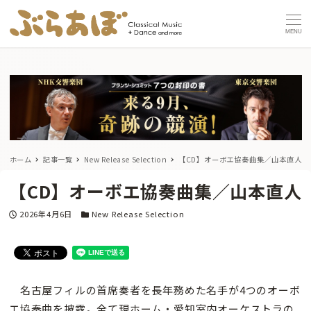
MENU
ホーム
記事一覧
New Release Selection
【CD】オーボエ協奏曲集／山本直人
【CD】オーボエ協奏曲集／山本直人
投稿日
カテゴリー
2026年4月6日
New Release Selection
名古屋フィルの首席奏者を長年務めた名手が4つのオーボ
エ協奏曲を披露。全て現ホーム・愛知室内オーケストラの