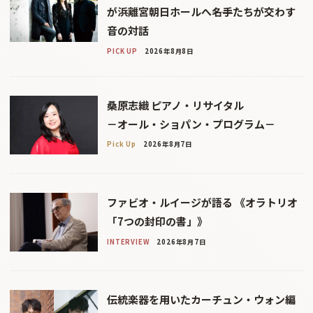
が浜離宮朝日ホールへ――名手たちが交わす
音の対話
PICK UP
2026年8月8日
桑原志織 ピアノ・リサイタル
－オール・ショパン・プログラム－
Pick Up
2026年8月7日
ファビオ・ルイージが語る 《オラトリオ
「7つの封印の書」》
INTERVIEW
2026年8月7日
伝統楽器を用いたカーチュン・ウォン編