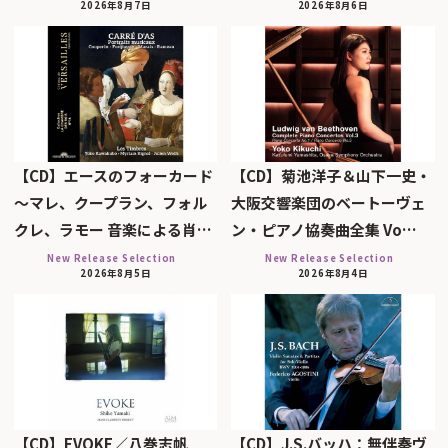
2026年8月7日
2026年8月6日
【CD】エースのフォーカード
【CD】菊池洋子＆山下一史・
～マレ、クープラン、フォル
大阪交響楽団のベートーヴェ
クレ、ラモー 音楽による肖…
ン・ピアノ協奏曲全集 Vo…
New Release Selection
New Release Selection
2026年8月5日
2026年8月4日
【CD】EVOKE／八巻志帆
【CD】J.S.バッハ：無伴奏ヴ