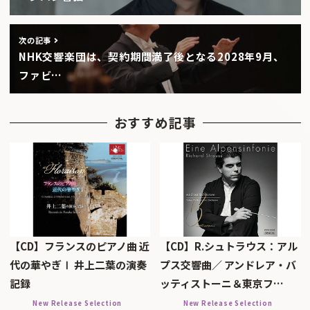
次の記事
NHK交響楽団は、契約期間満了後となる2028年9月、
ファビ…
おすすめ記事
【CD】フランスのピアノ曲 近
【CD】R.シュトラウス：アル
代の華やぎⅠ 井上二葉の演奏
プス交響曲／ アンドレア・バ
記録
ッティストーニ＆東京フ…
New Release Selection
New Release Selection