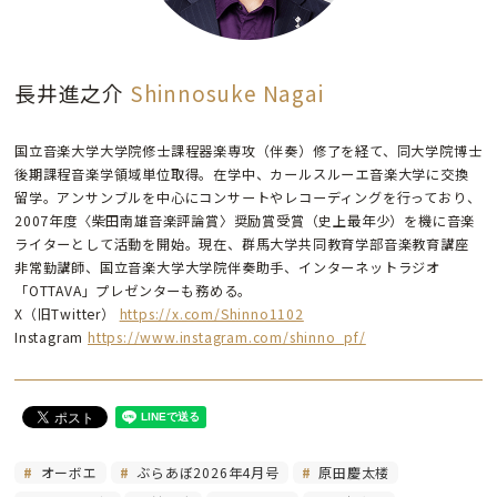
長井進之介
Shinnosuke Nagai
国立音楽大学大学院修士課程器楽専攻（伴奏）修了を経て、同大学院博士
後期課程音楽学領域単位取得。在学中、カールスルーエ音楽大学に交換
留学。アンサンブルを中心にコンサートやレコーディングを行っており、
2007年度〈柴田南雄音楽評論賞〉奨励賞受賞（史上最年少）を機に音楽
ライターとして活動を開始。現在、群馬大学共同教育学部音楽教育講座
非常勤講師、国立音楽大学大学院伴奏助手、インターネットラジオ
「OTTAVA」プレゼンターも務める。
X（旧Twitter）
https://x.com/Shinno1102
Instagram
https://www.instagram.com/shinno_pf/
オーボエ
ぶらあぼ2026年4月号
原田慶太楼