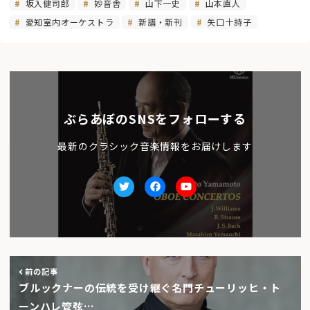
坂入健司郎
妙音舎
山下一史
山本直人
愛知室内オーケストラ
新譜・新刊
矢口十詩子
ぶらあぼのSNSをフォローする
最新のクラシック音楽情報をお届けします
Twitter
facebook
Youtube
前の記事
ブルックナーの伝統を受け継ぐ名門チューリッヒ・ト
ーンハレ管弦…