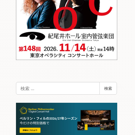
検
検索
索