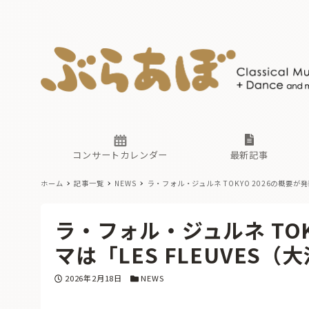
ニュース
ヤマハホ
番組一覧
東京・関
ぶらあぼ
現場のプ
古楽とそ
無料ライ
あ
か
過去の連
コンサートカレンダー
最新記事
ホーム
記事一覧
NEWS
ラ・フォル・ジュルネ TOKYO 2026の概要が発
ニュース
ヤマハホ
番組一覧
東京・関
ぶらあぼ
ラ・フォル・ジュルネ TOK
現場のプ
古楽とそ
無料ライ
あ
か
マは「LES FLEUVES（
過去の連
投稿日
カテゴリー
2026年2月18日
NEWS