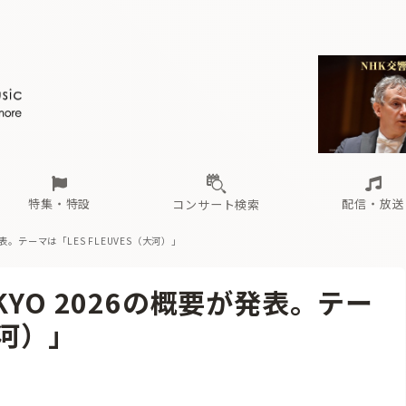
ール
（毎月更新）
東
電子版（無料・月刊）
トピックス
関西
フェスタサマーミューザKAWASAKI 2026
北海道・東北
注目公演
配布場所
インタビュー
中部
定期購読
中国・四国
CD新譜
N響＆東響 《7つ
九州・沖縄
書籍近刊
ロが推す！間違いないオーケストラコンサート
過去の特集
の先と
ブ配信スケジュール
さ
オーケストラの楽屋から
た
な
有料ライブ配信スケジュール
は
ま
や
海の向こうの音楽家
ら
わ
Aからの
載
特集・特設
配信・放送
コンサート検索
表。テーマは「LES FLEUVES（大河）」
ール
（毎月更新）
東
電子版（無料・月刊）
トピックス
関西
フェスタサマーミューザKAWASAKI 2026
北海道・東北
注目公演
配布場所
インタビュー
中部
定期購読
中国・四国
CD新譜
N響＆東響 《7つ
九州・沖縄
書籍近刊
YO 2026の概要が発表。テー
ロが推す！間違いないオーケストラコンサート
過去の特集
の先と
ブ配信スケジュール
さ
オーケストラの楽屋から
た
な
有料ライブ配信スケジュール
は
ま
や
海の向こうの音楽家
ら
わ
Aからの
大河）」
載