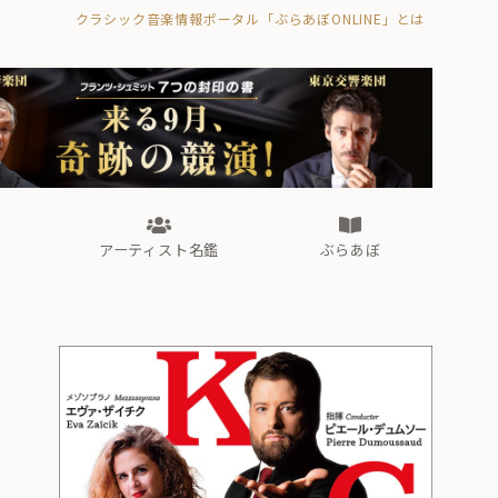
クラシック音楽情報ポータル「ぶらあぼONLINE」とは
の封印の書》
海外公演
FROM編集部
眺望
ぶらあぼブラス！
フォルテピアノ・オデッセイ
アーティスト名鑑
ぶらあぼ
の封印の書》
海外公演
FROM編集部
眺望
ぶらあぼブラス！
フォルテピアノ・オデッセイ