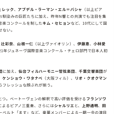
ェレック
、
アブデル・ラーマン・エル＝バシャ
（以上ピア
お馴染みの巨匠たちに加え、昨年N響との共演でも注目を集
音楽コンクールを制した
キム・セヒョン
など、10代にして国
せない。
、
辻彩奈
、
山根一仁
（以上ヴァイオリン）、
伊藤恵
、
小林愛
21年ジュネーヴ国際音楽コンクール・チェロ部門で日本人初
団
に加え、
仙台フィルハーモニー管弦楽団
、
千葉交響楽団
が
、
ケンショウ・ワタナベ
（大阪フィル）、
リオ・クオクマン
らフレッシュな顔ぶれが揃う。
とつ。ベートーヴェンの解釈で高い評価を受ける
フランソワ
によるピアノ三重奏、さらには
シャルリエ
と、
上野通明
、
田
ーベルト「ます」など、豪華メンバーによる一期一会の演目