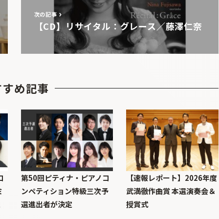
次の記事
【CD】リサイタル：グレース／藤澤仁奈
すすめ記事
コ
第50回ピティナ・ピアノコ
【速報レポート】2026年度
ミ
ンペティション特級三次予
武満徹作曲賞 本選演奏会＆
定
選進出者が決定
授賞式