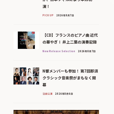
演！
PICK UP
2026年8月7日
【CD】フランスのピアノ曲 近代
の華やぎⅠ 井上二葉の演奏記録
New Release Selection
2026年8月7日
N響メンバーも参加！ 第7回那須
クラシック音楽祭がまもなく開
幕
注目公演
2026年8月6日