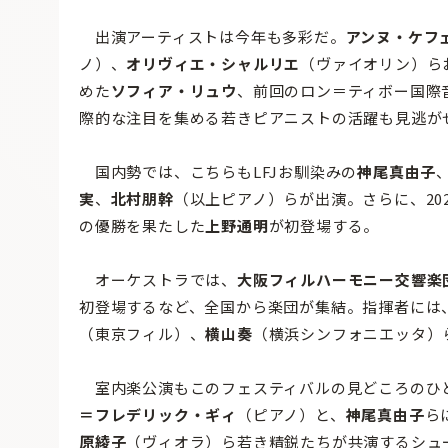
出演アーティストは今年も多彩だ。
アンヌ・ケフ
ノ）、
オリヴィエ・シャルリエ
（ヴァイオリン）ら
めた
ソフィア・リュウ
、前回のロン＝ティボー国際
際的な注目を集める若きピアニストの活躍も見逃が
国内勢では、こちらもLFJお馴染みの
神尾真由子
実
、
北村朋幹
（以上ピアノ）らが出演。さらに、20
の優勝を果たした
上野通明
が初登場する。
オーケストラでは、
大阪フィルハーモニー交響楽
初登場するなど、全国から楽団が集結。指揮者には
（東京フィル）、
横山奏
（横浜シンフォニエッタ）
室内楽公演もこのフェスティバルの見どころのひ
＝フレデリック・ギィ
（ピアノ）と、
神尾真由子
ら
原綾子
（ヴィオラ）ら若き精鋭たちが共演するシュ