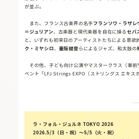
が並ぶ。
また、フランス古楽界の名手
フランソワ・ラザレ
＝ジュリアン
、古楽器と現代楽器を自在に操る
セバ
と、いずれも初来日のアーティストたちによる意欲
ク・ミヤシロ
、
壷阪健登
らによるジャズ、和太鼓の
その他、子ども向け公演やマスタークラス（事前
ベント「LFJ Strings EXPO（ストリングス エ
ラ・フォル・ジュルネ TOKYO 2026
2026.5/3（日・祝）〜5/5（火・祝）