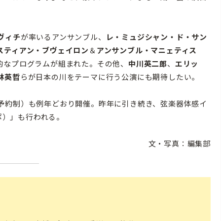
ヴィチ
が率いるアンサンブル、
レ・ミュジシャン・ド・サン
スティアン・ブヴェイロン
＆
アンサンブル・マニェティス
的なプログラムが組まれた。その他、
中川英二郎
、
エリッ
林英哲
らが日本の川をテーマに行う公演にも期待したい。
予約制）も例年どおり開催。昨年に引き続き、弦楽器体感イ
キスポ）」も行われる。
文・写真：編集部