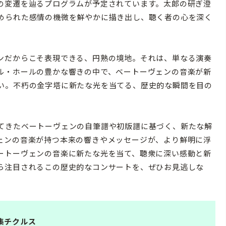
の変遷を辿るプログラムが予定されています。太郎の研ぎ澄
められた感情の機微を鮮やかに描き出し、聴く者の心を深く
ンだからこそ表現できる、円熟の境地。それは、単なる演奏
ル・ホールの豊かな響きの中で、ベートーヴェンの音楽が新
い。不朽の金字塔に新たな光を当てる、歴史的な瞬間を目の
てきたベートーヴェンの自筆譜や初版譜に基づく、新たな解
ェンの音楽が持つ本来の響きやメッセージが、より鮮明に浮
ートーヴェンの音楽に新たな光を当て、聴衆に深い感動と新
ら注目されるこの歴史的なコンサートを、ぜひお見逃しな
集チクルス