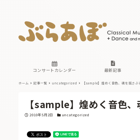
ニュース
ヤマハホ
番組一覧
東京・関
ぶらあぼ
現場のプ
古楽とそ
無料ライ
あ
か
過去の連
コンサートカレンダー
最新記事
ホーム
記事一覧
uncategorized
【sample】煌めく音色、魂を揺さ
ニュース
ヤマハホ
番組一覧
東京・関
ぶらあぼ
【sample】煌めく音色
現場のプ
古楽とそ
無料ライ
あ
か
投稿日
カテゴリー
2010年5月2日
uncategorized
過去の連