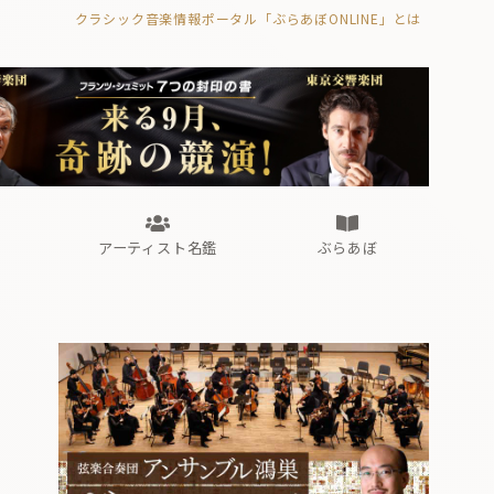
クラシック音楽情報ポータル「ぶらあぼONLINE」とは
の封印の書》
海外公演
FROM編集部
眺望
ぶらあぼブラス！
フォルテピアノ・オデッセイ
アーティスト名鑑
ぶらあぼ
の封印の書》
海外公演
FROM編集部
眺望
ぶらあぼブラス！
フォルテピアノ・オデッセイ