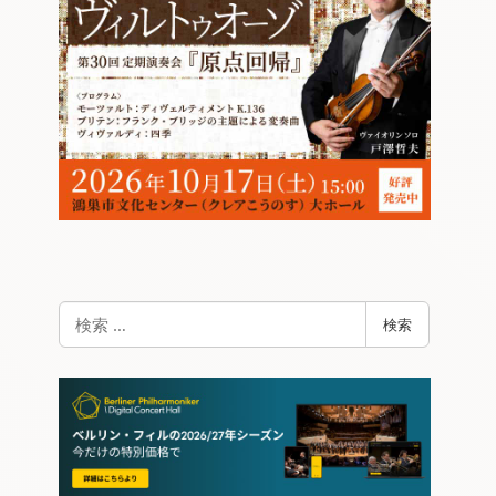
検
検索
索