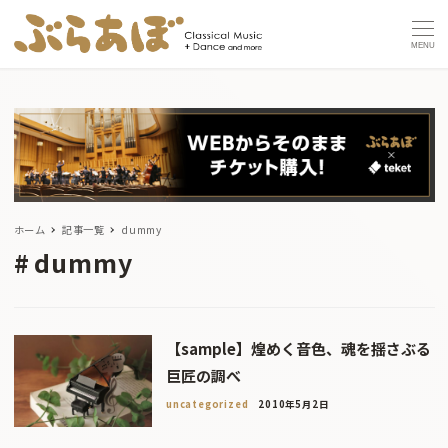
MENU
ホーム
記事一覧
dummy
dummy
【sample】煌めく音色、魂を揺さぶる
巨匠の調べ
uncategorized
2010年5月2日