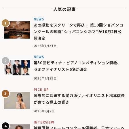
人気の記事
NEWS
あの感動をスクリーンで再び！ 第19回ショパンコ
ンクールの映画“ショパコンシネマ”が10月2日公
開決定
2026年7月31日
NEWS
第50回ピティナ・ピアノコンペティション特級、
セミファイナリスト6名が決定
2026年7月29日
PICK UP
国際的に活躍する実力派ヴァイオリニスト松本紘佳
が奏でる極上の響き
2026年8月2日
INTERVIEW
神戸国際フルートコンクール優勝者、日本ツアーへ