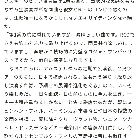
フスキーのピアノ協奏曲第2番もある。西欧的な美感をもち
ながら生演奏が稀な同曲を彼女とRCOのコンビで聴くの
は、生涯唯一になるかもしれないエキサイティングな体験
だ。
「第1番の陰に隠れていますが、素晴らしい曲です。RCOで
さえも約15年ぶりに取り上げるので、団員共々楽しみにし
ていますし、奔放かつ技巧的に完璧なユジャ・ワンがソリ
ストですから、面白い演奏になりますよ」
なおこれらは、アムステルダムの定期で公演後、台湾ツ
アーののちに、日本で披露される。彼も言う通り「繰り返
し演奏すれば、予期せぬ展開や進化もある」ので、いっそ
う楽しみだ。「日々鍛錬。目の前のものに全力を注ぎ、一
歩一歩積み重ねるしかない」と実に謙虚な彼だが、既にミ
ュンヘン・フィル、バーミンガム市響などや日本の複数の
楽団を指揮し、夏以降もクリーヴランド管、シュターツカ
ペレ・ドレスデンなどの一流楽団への客演が目白押し。今
期からルクセンブルク・フィルの首席指揮者にも就任す