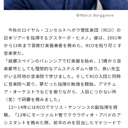
©Marco Borggreve
今秋のロイヤル・コンセルトヘボウ管弦楽団（RCO）の
日本ツアーを指揮するグスターボ・ヒメノ。彼は、2001年
から13年まで首席打楽器奏者を務めた、RCOを知り尽くす
音楽家だ。
「故郷スペインのバレンシアで打楽器を始め、17歳から音
楽都市としても理想的なアムステルダムへ移り、良い先生
がいる同地の音楽院で学びました。そしてRCO入団と同時
に音楽院へ戻り、夢だった指揮の勉強を開始。アマチュ
ア・オーケストラなどを振りながら、人目につかない所
（笑）で研鑽を積みました」
12〜14年にはRCOでマリス・ヤンソンスの副指揮を経
験。「13年にモーツァルト管でクラウディオ・アバドのア
シスタントを務めた際、前半のみを担当したマドリードで