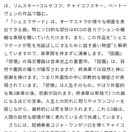
は、リムスキー=コルサコフ、チャイコフスキー、ベートー
ヴェンの作品で臨む。
「『シェエラザード』は、オーケストラの様々な側面を表
出できる曲。特にソロ的な部分はRCOの各セクションの繊
細な表現を聴いていただけます。また、この作品を“シェエ
ラザードが死を先延ばしにするために話す長い物語”と解釈
していますので、楽章間を休まずに演奏します。『田園』
『悲愴』の両交響曲は音楽史上の重要作。『田園』は、自
然や農民の踊りが描写されますが、終楽章では自然と神に
感謝を捧げます。つまり外面性の中に宗教的な親密さが表
現されています。『悲愴』は人生そのもの。やはり外面的
な第3楽章の後、悲劇が訪れます。終楽章は単独で1つの曲
になるほどの音楽。人生との別れに怒りやメランコリーを
感じながら、最終的には死を受け入れます。これら3曲は、
人間の自然な感情が強く表れている点で共通しています」
さらには、超絶奏者ユジャ・ワンがソロを弾くチャイコ