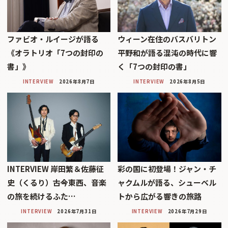
ファビオ・ルイージが語る
ウィーン在住のバスバリトン
《オラトリオ「7つの封印の
平野和が語る混沌の時代に響
書」》
く「7つの封印の書」
INTERVIEW
2026年8月7日
INTERVIEW
2026年8月5日
INTERVIEW 岸田繁＆佐藤征
彩の国に初登場！ジャン・チ
史（くるり）――古今東西、音楽
ャクムルが語る、シューベル
の旅を続けるふた…
トから広がる響きの旅路
INTERVIEW
2026年7月31日
INTERVIEW
2026年7月29日