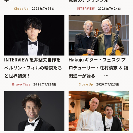
Close Up
2026年7月26日
INTERVIEW
2026年7月24日
INTERVIEW 亀井聖矢――自作を
Hakuju ギター・フェスタ プ
ベルリン・フィルの精鋭たち
ロデューサー・荘村清志 ＆ 福
と世界初演！
田進一が語る——…
Bravo Tips
2026年7月24日
Close Up
2026年7月23日