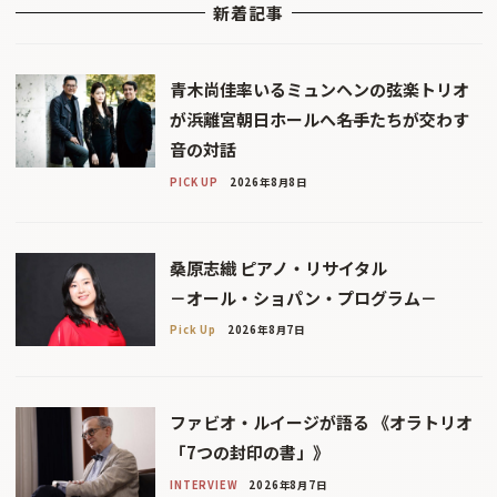
新着記事
青木尚佳率いるミュンヘンの弦楽トリオ
が浜離宮朝日ホールへ――名手たちが交わす
音の対話
PICK UP
2026年8月8日
桑原志織 ピアノ・リサイタル
－オール・ショパン・プログラム－
Pick Up
2026年8月7日
ファビオ・ルイージが語る 《オラトリオ
「7つの封印の書」》
INTERVIEW
2026年8月7日