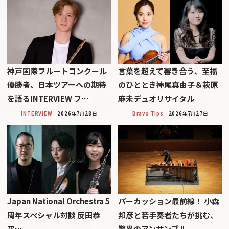
神戸国際フルートコンクール
言葉を超えて響き合う、至福
優勝者、日本ツアーへの期待
のひととき神尾真由子＆萩原
を語るINTERVIEW フ…
麻未デュオリサイタル
INTERVIEW
2026年7月28日
Bravo Tips
2026年7月27日
Japan National Orchestra 5
パーカッション最前線！ 小森
周年スペシャル対談 反田恭
邦彦と若手奏者たちが挑む、
平…
驚異のアンサンブル