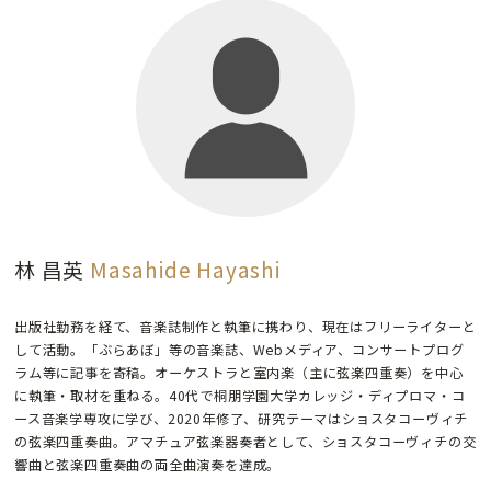
林 昌英
Masahide Hayashi
出版社勤務を経て、音楽誌制作と執筆に携わり、現在はフリーライターと
して活動。「ぶらあぼ」等の音楽誌、Webメディア、コンサートプログ
ラム等に記事を寄稿。オーケストラと室内楽（主に弦楽四重奏）を中心
に執筆・取材を重ねる。40代で桐朋学園大学カレッジ・ディプロマ・コ
ース音楽学専攻に学び、2020年修了、研究テーマはショスタコーヴィチ
の弦楽四重奏曲。アマチュア弦楽器奏者として、ショスタコーヴィチの交
響曲と弦楽四重奏曲の両全曲演奏を達成。