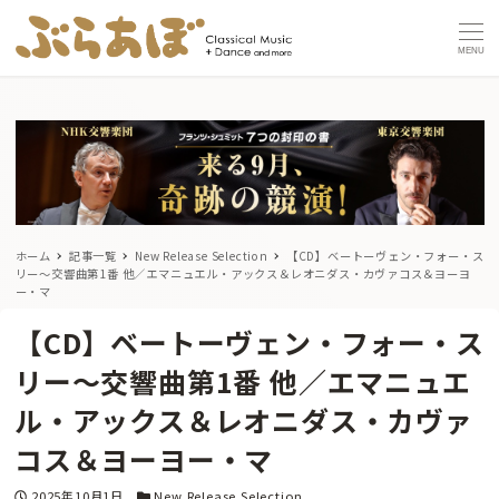
MENU
ホーム
記事一覧
New Release Selection
【CD】ベートーヴェン・フォー・ス
リー〜交響曲第1番 他／エマニュエル・アックス＆レオニダス・カヴァコス＆ヨーヨ
ー・マ
【CD】ベートーヴェン・フォー・ス
リー〜交響曲第1番 他／エマニュエ
ル・アックス＆レオニダス・カヴァ
コス＆ヨーヨー・マ
投稿日
カテゴリー
2025年10月1日
New Release Selection