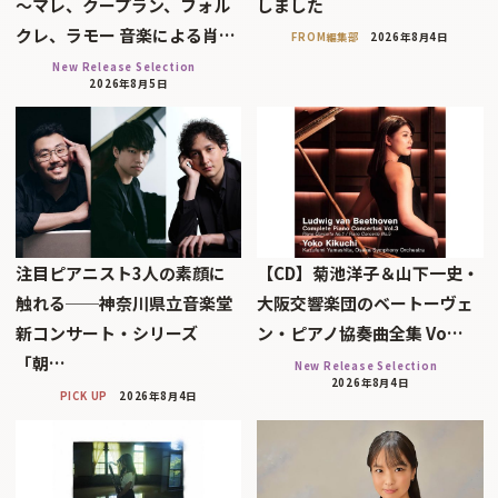
～マレ、クープラン、フォル
しました
クレ、ラモー 音楽による肖…
FROM編集部
2026年8月4日
New Release Selection
2026年8月5日
注目ピアニスト3人の素顔に
【CD】菊池洋子＆山下一史・
触れる──神奈川県立音楽堂
大阪交響楽団のベートーヴェ
新コンサート・シリーズ
ン・ピアノ協奏曲全集 Vo…
「朝…
New Release Selection
2026年8月4日
PICK UP
2026年8月4日