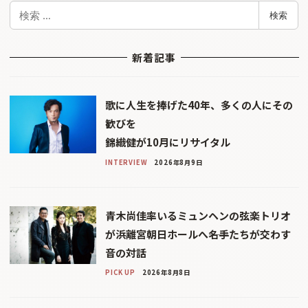
検
検索
索
新着記事
歌に人生を捧げた40年、多くの人にその
歓びを
錦織健が10月にリサイタル
INTERVIEW
2026年8月9日
青木尚佳率いるミュンヘンの弦楽トリオ
が浜離宮朝日ホールへ――名手たちが交わす
音の対話
PICK UP
2026年8月8日