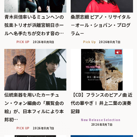
青木尚佳率いるミュンヘンの
桑原志織 ピアノ・リサイタル
弦楽トリオが浜離宮朝日ホー
－オール・ショパン・プログ
ルへ――名手たちが交わす音の…
ラム－
PICK UP
2026年8月8日
Pick Up
2026年8月7日
伝統楽器を用いたカーチュ
【CD】フランスのピアノ曲 近
ン・ウォン編曲の「展覧会の
代の華やぎⅠ 井上二葉の演奏
絵」が、日本フィルにより本
記録
邦初…
New Release Selection
2026年8月7日
PICK UP
2026年8月7日