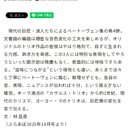
現代の巨匠・達人たちによるベートーヴェン集の第4弾。
交響曲の編曲は緻密な音色変化の工夫を楽しめるが、オリ
ジナルのトリオ作品の密度はやはり格別で、自ずと生まれ
る力感、訴求力を実感。この3人には特別な表現をしてやろ
うといった顕示欲は微塵もなく、表面的には地味ですらあ
る。“滋味につながる”という境地とも違い、あくまで淡々
と丁寧にベートーヴェンに臨む。無理せずとも、各自の
音、表現、ニュアンスが伝われば十分、という揺るぎない
確信。オーラ満点の「カザルス・トリオ」から約1世紀、現
代のカリスマ、ヨーヨー・マのトリオは、巨匠像の変化を
音で伝える。
文：林 昌英
（ぶらあぼ2025年10月号より）