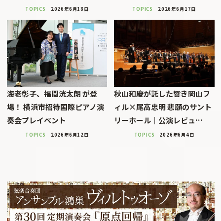
TOPICS
2026年6月18日
TOPICS
2026年6月17日
海老彰子、福間洸太朗 が登
秋山和慶が託した響き――岡山フ
場！ 横浜市招待国際ピアノ演
ィル×尾高忠明 悲願のサント
奏会プレイベント
リーホール｜公演レビュ…
TOPICS
2026年6月12日
TOPICS
2026年6月4日