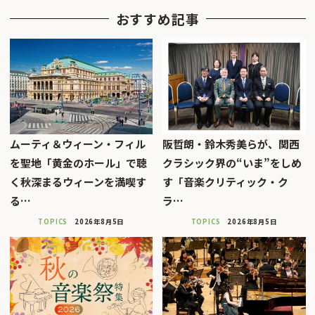
おすすめ記事
ムーティ＆ウィーン・フィル
阪哲朗・鈴木秀美らが、関西
を聖地「黄金のホール」で聴
クラシック界の“いま”をしめ
く秋深まるウィーンを満喫す
す「音楽クリティック・ク
る…
ラ…
TOPICS
2026年8月5日
TOPICS
2026年8月5日