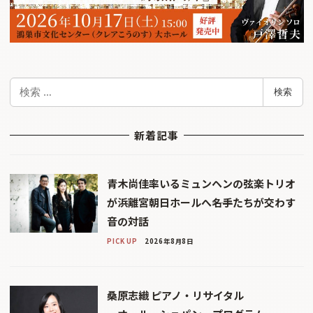
検
検索
索
新着記事
青木尚佳率いるミュンヘンの弦楽トリオ
が浜離宮朝日ホールへ――名手たちが交わす
音の対話
PICK UP
2026年8月8日
桑原志織 ピアノ・リサイタル