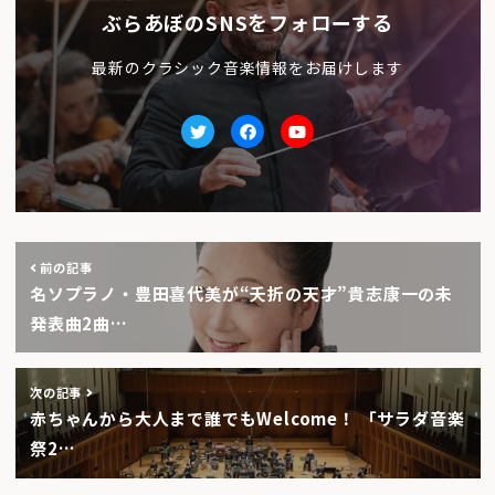
ぶらあぼのSNSをフォローする
最新のクラシック音楽情報をお届けします
Twitter
facebook
Youtube
前の記事
名ソプラノ・豊田喜代美が“夭折の天才”貴志康一の未
発表曲2曲…
次の記事
赤ちゃんから大人まで誰でもWelcome！ 「サラダ音楽
祭2…