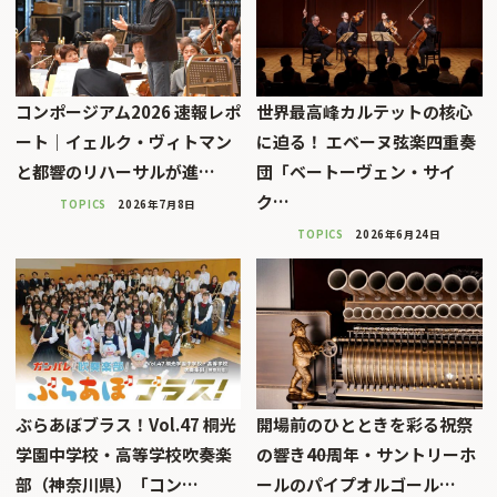
コンポージアム2026 速報レポ
世界最高峰カルテットの核心
ート｜イェルク・ヴィトマン
に迫る！ エベーヌ弦楽四重奏
と都響のリハーサルが進…
団「ベートーヴェン・サイ
ク…
TOPICS
2026年7月8日
TOPICS
2026年6月24日
ぶらあぼブラス！Vol.47 桐光
開場前のひとときを彩る祝祭
学園中学校・高等学校吹奏楽
の響き――40周年・サントリーホ
部（神奈川県）「コン…
ールのパイプオルゴール…