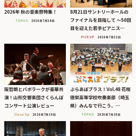
2026年 秋の音楽祭特集！
8月21日サントリーホールの
ファイナルを目指して 〜50回
TOPICS
2026年7月24日
目を迎えた若手ピアニス…
PICK UP
2026年7月22日
阪哲朗とバボラークが豪華共
ぶらあぼブラス！Vol.48 花咲
演！山形交響楽団さくらんぼ
徳栄高等学校吹奏楽部（埼玉
コンサート公演レビュー
県）みんなで行こう、…
Close Up
2026年7月19日
TOPICS
2026年7月18日