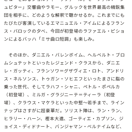
ュピター」交響曲やラモー、グルックを世界最高の精鋭集
団を相手に、どのような解釈で聴かせるか。これまでにも
たびたび客演しているエマニュエル・アイムによるフラン
ス・バロックの夕べ、今回が初登場のラファエル・ピショ
ンによるバッハ「ミサ曲ロ短調」も楽しみ。
そのほか、ダニエル・バレンボイム、ヘルベルト・ブロ
ムシュテットといったレジェンド・クラスから、ダニエ
レ・ガッティ、フランソワ＝グザヴィエ・ロト、アンドリ
ス・ネルソンス、トゥガン・ソヒエフといったまさに脂の
乗った世代、そしてラハフ・シャニ、ペトル・ポペルカ
（初登場）、ミルガ・グラジニーテ＝ティーラ（初登
場）、クラウス・マケラといった中堅〜若手まで、ライン
ナップはさすがに超豪華だ。ソリスト陣は、ラン・ラン、
ヒラリー・ハーン、樫本大進、ゴーティエ・カプソン、ジ
ョイス・ディドナート、バンジャマン・ベルナイムなど、