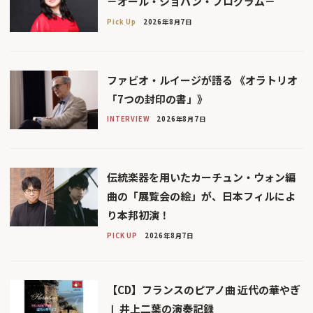
－オール・ショパン・プログラム－
Pick Up
2026年8月7日
ファビオ・ルイージが語る 《オラトリオ
「7つの封印の書」》
INTERVIEW
2026年8月7日
伝統楽器を用いたカーチュン・ウォン編
曲の「展覧会の絵」が、日本フィルによ
り本邦初演！
PICK UP
2026年8月7日
【CD】フランスのピアノ曲 近代の華やぎ
Ⅰ 井上二葉の演奏記録