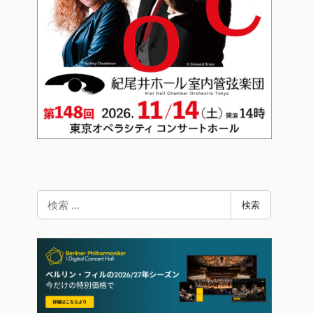
検
検索
索