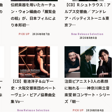
曲
伝統楽器を用いたカーチュ
【CD】R.シュトラウス：ア
の
ン・ウォン編曲の「展覧会
ルプス交響曲／ アンドレ
の絵」が、日本フィルによ
ア・バッティストーニ＆東
り本邦初…
京フ…
PICK UP
2026年8月7日
New Release Selection
2026年8月6日
ー
【CD】菊池洋子＆山下一
注目ピアニスト3人の素顔
フ
史・大阪交響楽団のベート
に触れる──神奈川県立音
よ
ーヴェン・ピアノ協奏曲全
楽堂 新コンサート・シリー
集 Vo…
ズ「朝…
New Release Selection
PICK UP
2026年8月4日