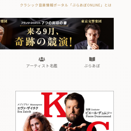
クラシック音楽情報ポータル「ぶらあぼONLINE」とは
の封印の書》
海外公演
FROM編集部
眺望
ぶらあぼブラス！
フォルテピアノ・オデッセイ
アーティスト名鑑
ぶらあぼ
の封印の書》
海外公演
FROM編集部
眺望
ぶらあぼブラス！
フォルテピアノ・オデッセイ