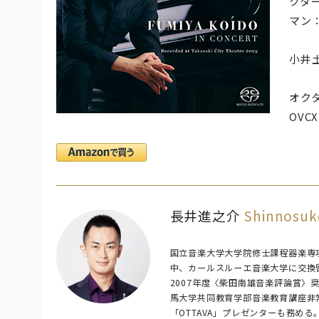
クタ
マン
小井
オク
OVC
長井進之介
Shinnosuk
国立音楽大学大学院修士課程器楽専
中、カールスルーエ音楽大学に交換
2007年度〈柴田南雄音楽評論賞
馬大学共同教育学部音楽教育講座非
「OTTAVA」プレゼンターも務める