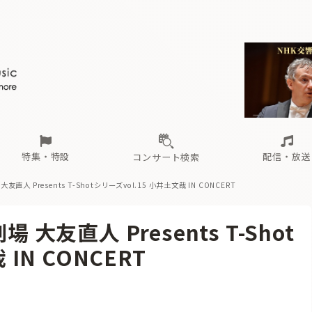
ール
（毎月更新）
東
電子版（無料・月刊）
トピックス
関西
フェスタサマーミューザKAWASAKI 2026
北海道・東北
注目公演
配布場所
インタビュー
中部
定期購読
中国・四国
CD新譜
N響＆東響 《7つ
九州・沖縄
書籍近刊
ロが推す！間違いないオーケストラコンサート
過去の特集
の先と
ブ配信スケジュール
さ
オーケストラの楽屋から
た
な
有料ライブ配信スケジュール
は
ま
や
海の向こうの音楽家
ら
わ
Aからの
載
特集・特設
配信・放送
コンサート検索
直人 Presents T-Shotシリーズvol.15 小井土文哉 IN CONCERT
ール
（毎月更新）
東
電子版（無料・月刊）
トピックス
関西
フェスタサマーミューザKAWASAKI 2026
北海道・東北
注目公演
配布場所
インタビュー
中部
定期購読
中国・四国
CD新譜
N響＆東響 《7つ
九州・沖縄
書籍近刊
大友直人 Presents T-Shot
ロが推す！間違いないオーケストラコンサート
過去の特集
の先と
ブ配信スケジュール
さ
オーケストラの楽屋から
た
な
有料ライブ配信スケジュール
は
ま
や
海の向こうの音楽家
ら
わ
Aからの
IN CONCERT
載