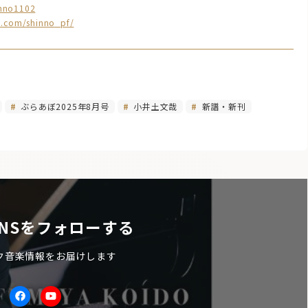
inno1102
m.com/shinno_pf/
ぶらあぼ2025年8月号
小井土文哉
新譜・新刊
NSをフォローする
ク音楽情報をお届けします
itter
facebook
Youtube