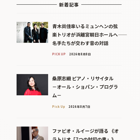
新着記事
青木尚佳率いるミュンヘンの弦
楽トリオが浜離宮朝日ホールへ――
名手たちが交わす音の対話
PICK UP
2026年8月8日
桑原志織 ピアノ・リサイタル
－オール・ショパン・プログラ
ム－
Pick Up
2026年8月7日
ファビオ・ルイージが語る 《オ
ラトリオ「7つの封印の書」》