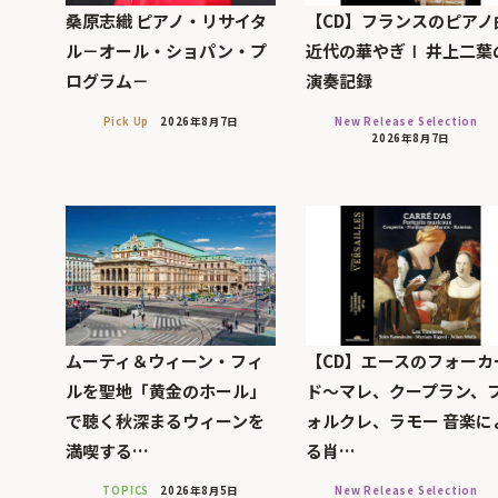
桑原志織 ピアノ・リサイタ
【CD】フランスのピアノ
ル－オール・ショパン・プ
近代の華やぎⅠ 井上二葉
ログラム－
演奏記録
Pick Up
2026年8月7日
New Release Selection
2026年8月7日
ムーティ＆ウィーン・フィ
【CD】エースのフォーカ
ルを聖地「黄金のホール」
ド～マレ、クープラン、
で聴く秋深まるウィーンを
ォルクレ、ラモー 音楽に
満喫する…
る肖…
TOPICS
2026年8月5日
New Release Selection