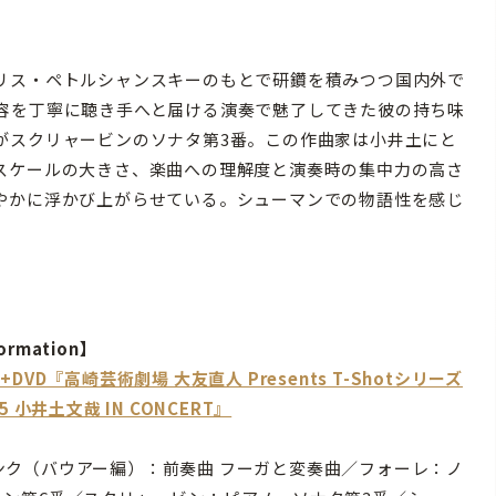
リス・ペトルシャンスキーのもとで研鑽を積みつつ国内外で
容を丁寧に聴き手へと届ける演奏で魅了してきた彼の持ち味
がスクリャービンのソナタ第3番。この作曲家は小井土にと
スケールの大きさ、楽曲への理解度と演奏時の集中力の高さ
やかに浮かび上がらせている。シューマンでの物語性を感じ
ormation】
D+DVD『高崎芸術劇場 大友直人 Presents T-Shotシリーズ
15 小井土文哉 IN CONCERT』
ンク（バウアー編）：前奏曲 フーガと変奏曲／フォーレ：ノ