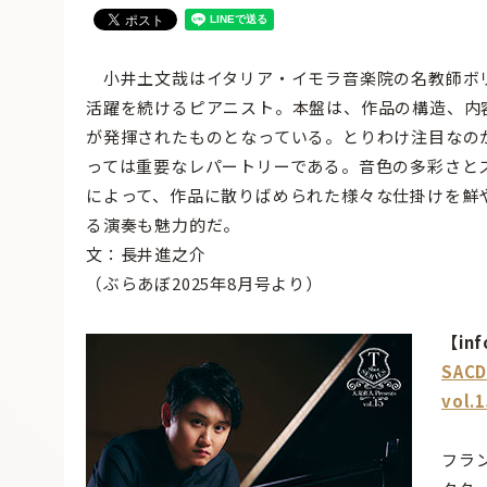
小井土文哉はイタリア・イモラ音楽院の名教師ボ
活躍を続けるピアニスト。本盤は、作品の構造、内
が発揮されたものとなっている。とりわけ注目なの
っては重要なレパートリーである。音色の多彩さと
によって、作品に散りばめられた様々な仕掛けを鮮
る演奏も魅力的だ。
文：長井進之介
（ぶらあぼ2025年8月号より）
【inf
SAC
vol.
フラ