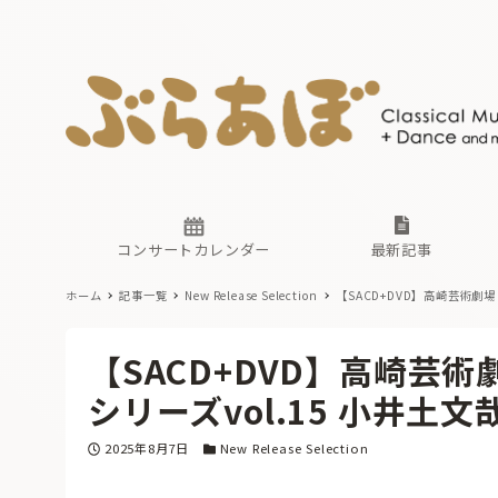
ニュース
ヤマハホ
番組一覧
東京・関
ぶらあぼ
現場のプ
古楽とそ
無料ライ
あ
か
過去の連
コンサートカレンダー
最新記事
ホーム
記事一覧
New Release Selection
【SACD+DVD】高崎芸術劇場 大友
ニュース
ヤマハホ
番組一覧
東京・関
ぶらあぼ
【SACD+DVD】高崎芸術劇場 
現場のプ
古楽とそ
無料ライ
あ
か
シリーズvol.15 小井土文哉 
過去の連
投稿日
カテゴリー
2025年8月7日
New Release Selection