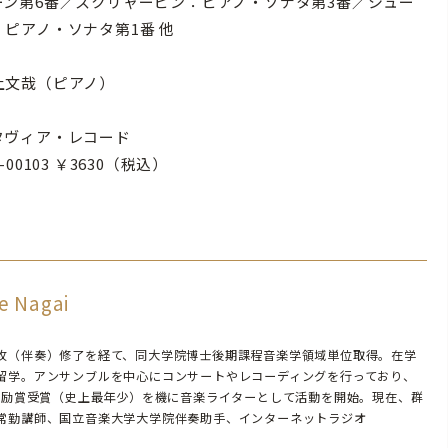
ーン第6番／スクリャービン：ピアノ・ソナタ第3番／シュー
：ピアノ・ソナタ第1番 他
土文哉（ピアノ）
タヴィア・レコード
X-00103 ￥3630（税込）
e Nagai
攻（伴奏）修了を経て、同大学院博士後期課程音楽学領域単位取得。在学
留学。アンサンブルを中心にコンサートやレコーディングを行っており、
〉奨励賞受賞（史上最年少）を機に音楽ライターとして活動を開始。現在、群
常勤講師、国立音楽大学大学院伴奏助手、インターネットラジオ
。