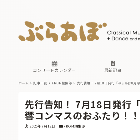
ニュース
ヤマハホ
番組一覧
東京・関
ぶらあぼ
現場のプ
古楽とそ
無料ライ
あ
か
過去の連
コンサートカレンダー
最新記事
ホーム
記事一覧
FROM編集部
先行告知！ 7月18日発行「ぶらあぼ8
ニュース
ヤマハホ
番組一覧
東京・関
ぶらあぼ
先行告知！ 7月18日発行
現場のプ
古楽とそ
無料ライ
あ
か
響コンマスのおふたり！
過去の連
投稿日
カテゴリー
2025年7月12日
FROM編集部