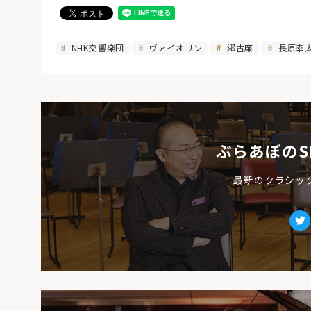
NHK交響楽団
ヴァイオリン
郷古廉
長原幸
ぶらあぼのS
最新のクラシッ
Tw