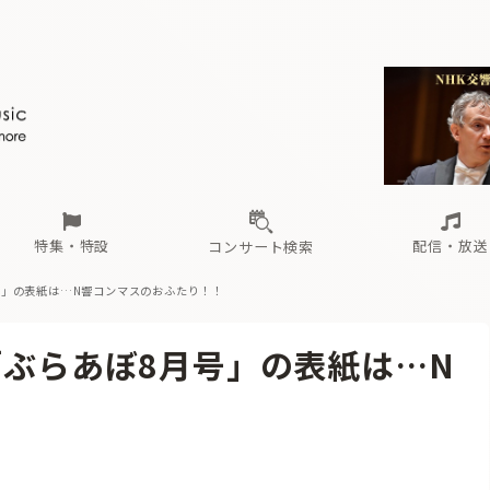
ール
（毎月更新）
東
電子版（無料・月刊）
トピックス
関西
フェスタサマーミューザKAWASAKI 2026
北海道・東北
注目公演
配布場所
インタビュー
中部
定期購読
中国・四国
CD新譜
N響＆東響 《7つ
九州・沖縄
書籍近刊
ロが推す！間違いないオーケストラコンサート
過去の特集
の先と
ブ配信スケジュール
さ
オーケストラの楽屋から
た
な
有料ライブ配信スケジュール
は
ま
や
海の向こうの音楽家
ら
わ
Aからの
載
特集・特設
配信・放送
コンサート検索
月号」の表紙は…N響コンマスのおふたり！！
ール
（毎月更新）
東
電子版（無料・月刊）
トピックス
関西
フェスタサマーミューザKAWASAKI 2026
北海道・東北
注目公演
配布場所
インタビュー
中部
定期購読
中国・四国
CD新譜
N響＆東響 《7つ
九州・沖縄
書籍近刊
「ぶらあぼ8月号」の表紙は…N
ロが推す！間違いないオーケストラコンサート
過去の特集
の先と
ブ配信スケジュール
さ
オーケストラの楽屋から
た
な
有料ライブ配信スケジュール
は
ま
や
海の向こうの音楽家
ら
わ
Aからの
！
載