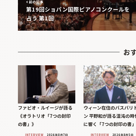
前の記事
第19回ショパン国際ピアノコンクールを
占う 第1回
お
ファビオ・ルイージが語る
ウィーン在住のバスバリ
《オラトリオ「7つの封印
ン 平野和が語る混沌の時
の書」》
に響く「7つの封印の書
INTERVIEW
2026年8月7日
INTERVIEW
2026年8月5日