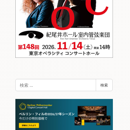
検
検索
索