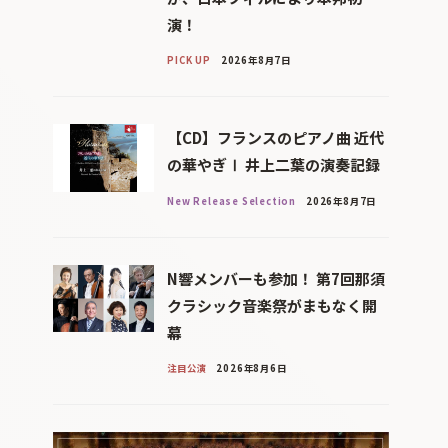
演！
PICK UP
2026年8月7日
【CD】フランスのピアノ曲 近代
の華やぎⅠ 井上二葉の演奏記録
New Release Selection
2026年8月7日
N響メンバーも参加！ 第7回那須
クラシック音楽祭がまもなく開
幕
注目公演
2026年8月6日