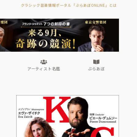
クラシック音楽情報ポータル「ぶらあぼONLINE」とは
の封印の書》
海外公演
FROM編集部
眺望
ぶらあぼブラス！
フォルテピアノ・オデッセイ
アーティスト名鑑
ぶらあぼ
の封印の書》
海外公演
FROM編集部
眺望
ぶらあぼブラス！
フォルテピアノ・オデッセイ