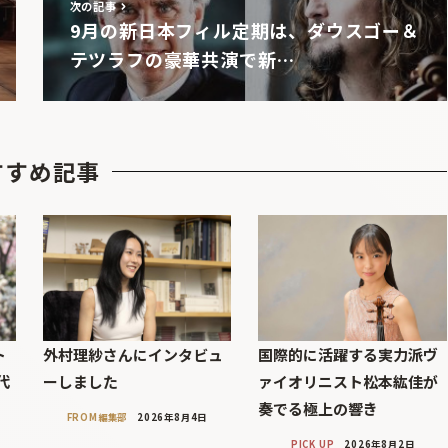
次の記事
9月の新日本フィル定期は、ダウスゴー＆
テツラフの豪華共演で新…
すすめ記事
ト
外村理紗さんにインタビュ
国際的に活躍する実力派ヴ
代
ーしました
ァイオリニスト松本紘佳が
」
奏でる極上の響き
FROM編集部
2026年8月4日
PICK UP
2026年8月2日