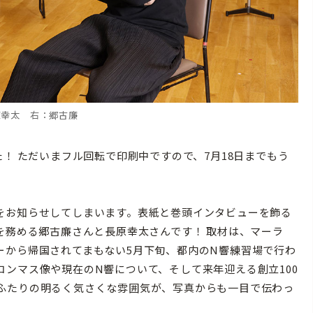
原幸太 右：郷古廉
！ ただいまフル回転で印刷中ですので、7月18日までもう
をお知らせしてしまいます。表紙と巻頭インタビューを飾る
を務める郷古廉さんと長原幸太さんです！ 取材は、マーラ
ーから帰国されてまもない5月下旬、都内のN響練習場で行わ
ンマス像や現在のN響について、そして来年迎える創立100
ふたりの明るく気さくな雰囲気が、写真からも一目で伝わっ