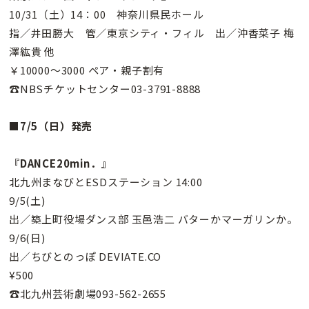
10/31（土）14：00 神奈川県民ホール
指／井田勝大 管／東京シティ・フィル 出／沖香菜子 梅
澤紘貴 他
￥10000〜3000 ペア・親子割有
☎NBSチケットセンター03-3791-8888
■7/5（日）発売
『DANCE20min．』
北九州まなびとESDステーション 14:00
9/5(土)
出／築上町役場ダンス部 玉邑浩二 バターかマーガリンか。
9/6(日)
出／ちびとのっぽ DEVIATE.CO
¥500
☎北九州芸術劇場093-562-2655