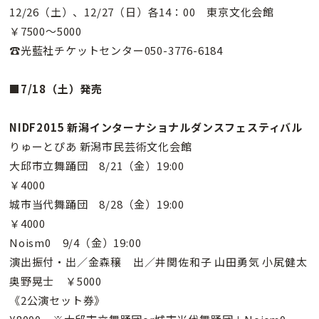
12/26（土）、12/27（日）各14：00 東京文化会館
￥7500〜5000
☎光藍社チケットセンター050-3776-6184
■7/18（土）発売
NIDF2015 新潟インターナショナルダンスフェスティバル
りゅーとぴあ 新潟市民芸術文化会館
大邱市立舞踊団 8/21（金）19:00
￥4000
城市当代舞踊団 8/28（金）19:00
￥4000
Noism0 9/4（金）19:00
演出振付・出／金森穣 出／井関佐和子 山田勇気 小㞍健太
奥野晃士 ￥5000
《2公演セット券》