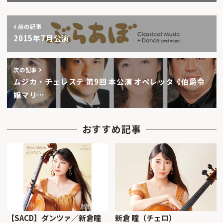
前の記事
2015年7月公演
次の記事
ムジカ・チェレステ 第9回 本公演 オペレッタ《伯爵令
嬢マリ…
おすすめ記事
【SACD】ダンツァ／新倉瞳
新倉 瞳（チェロ）