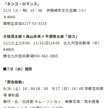
『タンゴ・ロマンス』
11/3（火・祝）15：00 伊勢崎市文化会館（小）
￥4000
☎桐生音協0277-53-3133
大植真太郎×森山未來×平原慎太郎「談ス」
12/12(土)19:00、12/13(日)14:00 北九州芸術劇場（中）
¥4000
☎北九州芸術劇場093-562-2655
■7/8（水）発売
『原色衝動』
9/26（土）14：00 18：00 9/27（日）14：00 京都芸術劇
場 春秋座
振付・出／白井剛 キム・ソンヨン 映像写真：荒木経惟
￥3500 シニア（60歳以上）￥3200