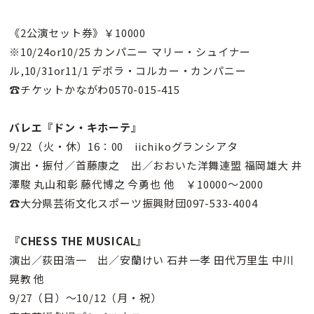
《2公演セット券》￥10000
※10/24or10/25 カンパニー マリー・シュイナー
ル,10/31or11/1 デボラ・コルカー・カンパニー
☎チケットかながわ0570-015-415
バレエ『ドン・キホーテ』
9/22（火・休）16：00 iichikoグランシアタ
演出・振付／首藤康之 出／おおいた洋舞連盟 福岡雄大 井
澤駿 丸山和彰 藤代博之 今勇也 他 ￥10000〜2000
☎大分県芸術文化スポーツ振興財団097-533-4004
『CHESS THE MUSICAL』
演出／荻田浩一 出／安蘭けい 石井一孝 田代万里生 中川
晃教 他
9/27（日）〜10/12（月・祝）