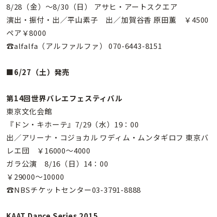
8/28（金）〜8/30（日） アサヒ・アートスクエア
演出・振付・出／平山素子 出／加賀谷香 原田薫 ￥4500
ペア￥8000
☎alfalfa（アルファルファ） 070-6443-8151
■6/27（土）発売
第14回世界バレエフェスティバル
東京文化会館
『ドン・キホーテ』7/29（水）19：00
出／アリーナ・コジョカル ワディム・ムンタギロフ 東京バ
レエ団 ￥16000〜4000
ガラ公演 8/16（日）14：00
￥29000〜10000
☎NBSチケットセンター03-3791-8888
KAAT Dance Series 2015