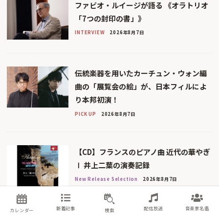
ファビオ・ルイージが語る 《オラトリオ
「7つの封印の書」》
INTERVIEW
2026年8月7日
伝統楽器を用いたカーチュン・ウォン編
曲の「展覧会の絵」が、日本フィルによ
り本邦初演！
PICK UP
2026年8月7日
【CD】フランスのピアノ曲 近代の華やぎ
Ⅰ 井上二葉の演奏記録
New Release Selection
2026年8月7日
新着記事
配信放送
音楽家名鑑
カレンダー
検索