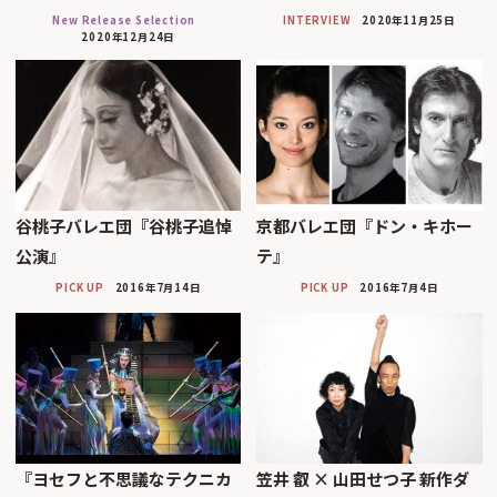
New Release Selection
INTERVIEW
2020年11月25日
2020年12月24日
谷桃子バレエ団『谷桃子追悼
京都バレエ団『ドン・キホー
公演』
テ』
PICK UP
2016年7月14日
PICK UP
2016年7月4日
『ヨセフと不思議なテクニカ
笠井 叡 × 山田せつ子 新作ダ