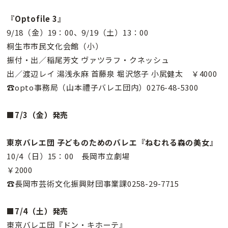
『Optofile 3』
9/18（金）19：00、9/19（土）13：00
桐生市市民文化会館（小）
振付・出／稲尾芳文 ヴァツラフ・クネッシュ
出／渡辺レイ 湯浅永麻 首藤泉 堀沢悠子 小㞍健太 ￥4000
☎opto事務局（山本禮子バレエ団内）0276-48-5300
■7/3（金）発売
東京バレエ団 子どものためのバレエ『ねむれる森の美女』
10/4（日）15：00 長岡市立劇場
￥2000
☎長岡市芸術文化振興財団事業課0258-29-7715
■7/4（土）発売
東京バレエ団『ドン・キホーテ』