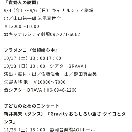
『貴婦人の訪問』
9/4（金）〜9/6（日） キャナルシティ劇場
出／山口祐一郎 涼風真世 他
￥13000〜11000
☎キャナルシティ劇場092-271-6062
フラメンコ『曽根崎心中』
10/17（土）13：00 17：00
10/18（日）13：00 シアターBRAVA！
演出・振付・出／佐藤浩希 出／鍵田真由美
矢野吉峰 他 ￥10000〜7000
☎シアターBRAVA！06-6946-2260
子どものためのコンサート
新井英夫（ダンス）『Gravity おもしろい重さ タイコとダ
ンス』
11/28（土）15：00 静岡音楽館AOIホール