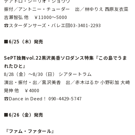
テアトロ・ジーリオ・ショウワ
振付／アントニー・チューダー 出／林ゆりえ 西原友衣菜
吉瀬智弘 他 ￥11000〜5000
☎スターダンサーズ・バレエ団03-3401-2293
■6/25（木）発売
SePT独舞vol.22黒沢美香ソロダンス特集『この島でうま
れたひと』
8/28（金）〜8/30（日） シアタートラム
演出・振付・出／黒沢美香 出／赤木はるか 小野彩加 大崎
晃伸 他 ￥4000
☎Dance in Deed！ 090-4429-5747
■6/26（金）発売
『ファム・ファタール』