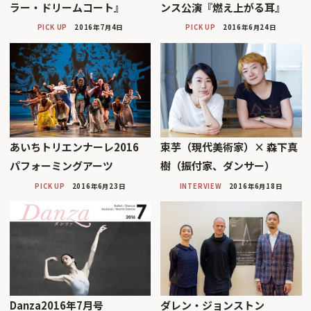
ラー・ドリームコート』
ンス公演『燃え上がる耳』
PICK UP
2016年7月4日
PICK UP
2016年6月24日
あいちトリエンナーレ2016
束芋（現代美術家）× 森下真
パフォーミングアーツ
樹（振付家、ダンサー）
PICK UP
2016年6月23日
INTERVIEW
2016年6月18日
Danza2016年7月号
ダレン・ジョンストン