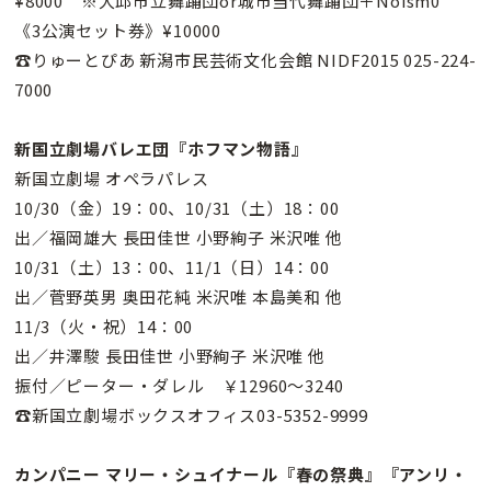
¥8000 ※大邱市立舞踊団or城市当代舞踊団＋Noism0
《3公演セット券》¥10000
☎りゅーとぴあ 新潟市民芸術文化会館 NIDF2015 025-224-
7000
新国立劇場バレエ団『ホフマン物語』
新国立劇場 オペラパレス
10/30（金）19：00、10/31（土）18：00
出／福岡雄大 長田佳世 小野絢子 米沢唯 他
10/31（土）13：00、11/1（日）14：00
出／菅野英男 奥田花純 米沢唯 本島美和 他
11/3（火・祝）14：00
出／井澤駿 長田佳世 小野絢子 米沢唯 他
振付／ピーター・ダレル ￥12960〜3240
☎新国立劇場ボックスオフィス03-5352-9999
カンパニー マリー・シュイナール『春の祭典』『アンリ・