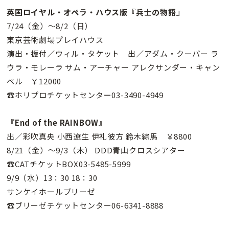
英国ロイヤル・オペラ・ハウス版『兵士の物語』
7/24（金）〜8/2（日）
東京芸術劇場プレイハウス
演出・振付／ウィル・タケット 出／アダム・クーパー ラ
ウラ・モレーラ サム・アーチャー アレクサンダー・キャン
ベル ￥12000
☎ホリプロチケットセンター03-3490-4949
『End of the RAINBOW』
出／彩吹真央 小西遼生 伊礼彼方 鈴木綜馬 ￥8800
8/21（金）〜9/3（木） DDD青山クロスシアター
☎CATチケットBOX03-5485-5999
9/9（水）13：30 18：30
サンケイホールブリーゼ
☎ブリーゼチケットセンター06-6341-8888