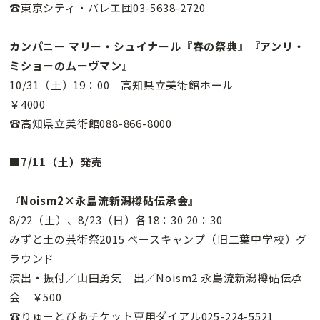
☎東京シティ・バレエ団03-5638-2720
カンパニー マリー・シュイナール『春の祭典』『アンリ・
ミショーのムーヴマン』
10/31（土）19：00 高知県立美術館ホール
￥4000
☎高知県立美術館088-866-8000
■7/11（土）発売
『Noism2×永島流新潟樽砧伝承会』
8/22（土）、8/23（日）各18：30 20：30
みずと土の芸術祭2015 ベースキャンプ（旧二葉中学校）グ
ラウンド
演出・振付／山田勇気 出／Noism2 永島流新潟樽砧伝承
会 ￥500
☎りゅーとぴあチケット専用ダイアル025-224-5521