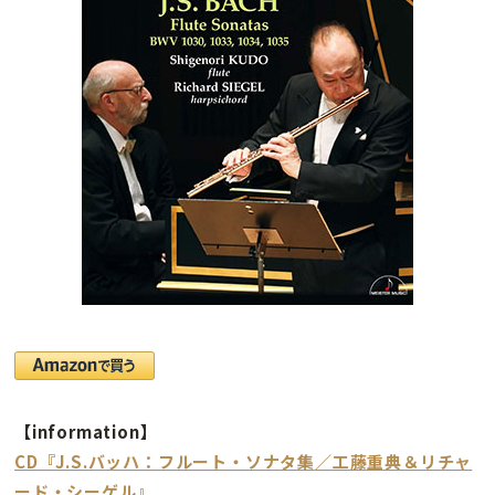
【information】
CD『J.S.バッハ：フルート・ソナタ集／工藤重典＆リチャ
ード・シーゲル』