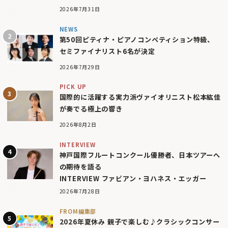
2026年7月31日
NEWS
第50回ピティナ・ピアノコンペティション特級、
セミファイナリスト6名が決定
2026年7月29日
PICK UP
国際的に活躍する実力派ヴァイオリニスト松本紘佳
が奏でる極上の響き
2026年8月2日
INTERVIEW
神戸国際フルートコンクール優勝者、日本ツアーへ
の期待を語る
INTERVIEW ファビアン・ヨハネス・エッガー
2026年7月28日
FROM編集部
2026年夏休み 親子で楽しむ♪クラシックコンサー