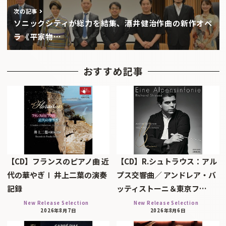
次の記事
ソニックシティが総力を結集、酒井健治作曲の新作オペ
ラ《平家物…
おすすめ記事
【CD】フランスのピアノ曲 近
【CD】R.シュトラウス：アル
代の華やぎⅠ 井上二葉の演奏
プス交響曲／ アンドレア・バ
記録
ッティストーニ＆東京フ…
New Release Selection
New Release Selection
2026年8月7日
2026年8月6日