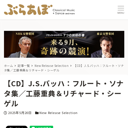
MENU
ホーム
記事一覧
New Release Selection
【CD】J.S.バッハ：フルート・ソナ
タ集／工藤重典＆リチャード・シーゲル
【CD】J.S.バッハ：フルート・ソナ
タ集／工藤重典＆リチャード・シー
ゲル
投稿日
カテゴリー
2025年5月20日
New Release Selection