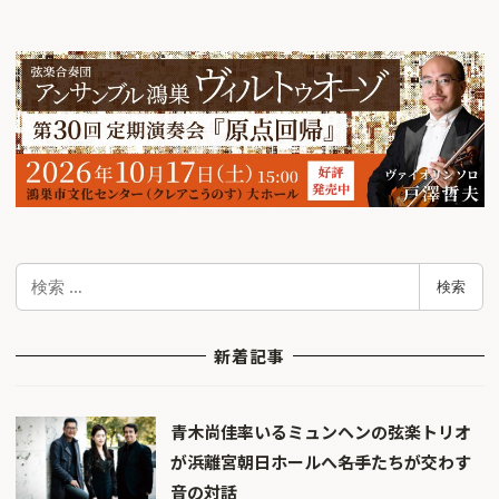
検
検索
索
新着記事
青木尚佳率いるミュンヘンの弦楽トリオ
が浜離宮朝日ホールへ――名手たちが交わす
音の対話