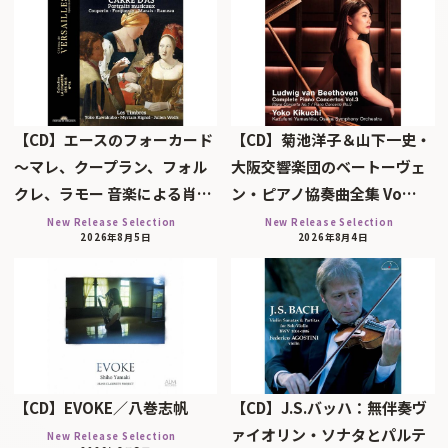
【CD】エースのフォーカード
【CD】菊池洋子＆山下一史・
～マレ、クープラン、フォル
大阪交響楽団のベートーヴェ
クレ、ラモー 音楽による肖…
ン・ピアノ協奏曲全集 Vo…
New Release Selection
New Release Selection
2026年8月5日
2026年8月4日
【CD】EVOKE／八巻志帆
【CD】J.S.バッハ：無伴奏ヴ
ァイオリン・ソナタとパルテ
New Release Selection