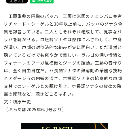
工藤重典の円熟のバッハ。工藤は米国のチェンバロ奏者
リチャード・シーゲルと30年以上前に、バッハのソナタ全
集を録音している。二人ともそれぞれ老成して、見事なバ
ッハを聴かせる。ロ短調ソナタは傑作にふさわしく、中身
が濃い。声部の対位法的な絡みが実に面白い。ただ漫然と
聴いているだけでも爽やかで美しい。ラルゴの深い情緒と
フィナーレのフーガ風模倣とジーグの躍動。工藤の音作り
は、全く自由自在だ。ハ長調ソナタの無窮動の華麗な技巧
とアダージョの内省の深さ、ホ短調ソナタの協奏的な声部
交替でのシーゲルとの駆け引き、ホ長調ソナタの旋律の陰
翳の彫琢など、聴きどころは多い。
文：横原千史
（ぶらあぼ2025年6月号より）