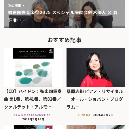
次の記事
調布国際音楽祭2025 スペシャル座談会鈴木優人 × 森
下唯…
おすすめ記事
【CD】ハイドン：弦楽四重奏
桑原志織 ピアノ・リサイタル
曲 第1番、第41番、第82番／
－オール・ショパン・プログ
クァルテット・アルモ…
ラム－
New Release Selection
Pick Up
2026年8月7日
2026年8月10日