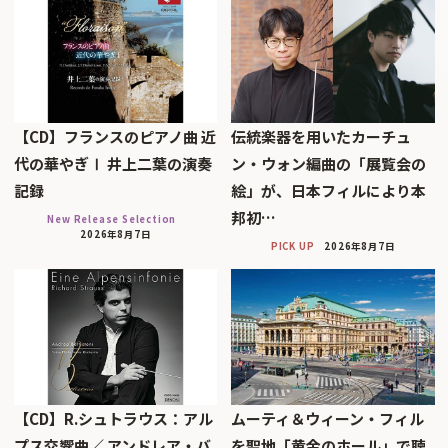
【CD】フランスのピアノ曲 近
伝統楽器を用いたカーチュ
代の華やぎⅠ 井上二葉の演奏
ン・ウォン編曲の「展覧会の
記録
絵」が、日本フィルにより本
邦初…
New Release Selection
2026年8月7日
PICK UP
2026年8月7日
【CD】R.シュトラウス：アル
ムーティ＆ウィーン・フィル
プス交響曲／ アンドレア・バ
を聖地「黄金のホール」で聴