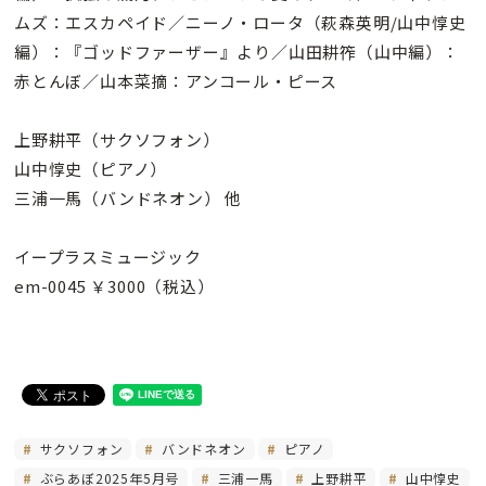
ムズ：エスカペイド／ニーノ・ロータ（萩森英明/山中惇史
編）：『ゴッドファーザー』より／山田耕筰（山中編）：
赤とんぼ／山本菜摘：アンコール・ピース
上野耕平（サクソフォン）
山中惇史（ピアノ）
三浦一馬（バンドネオン） 他
イープラスミュージック
em-0045 ￥3000（税込）
サクソフォン
バンドネオン
ピアノ
ぶらあぼ2025年5月号
三浦一馬
上野耕平
山中惇史