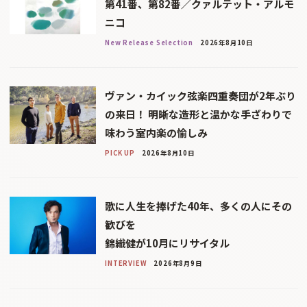
第41番、第82番／クァルテット・アルモ
ニコ
New Release Selection
2026年8月10日
ヴァン・カイック弦楽四重奏団が2年ぶり
の来日！ 明晰な造形と温かな手ざわりで
味わう室内楽の愉しみ
PICK UP
2026年8月10日
歌に人生を捧げた40年、多くの人にその
歓びを
錦織健が10月にリサイタル
INTERVIEW
2026年8月9日