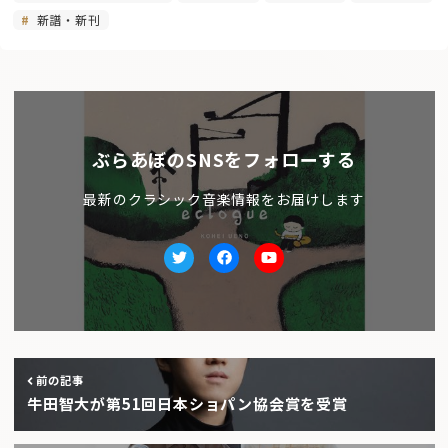
新譜・新刊
ぶらあぼのSNSをフォローする
最新のクラシック音楽情報をお届けします
Twitter
facebook
Youtube
前の記事
牛田智大が第51回日本ショパン協会賞を受賞