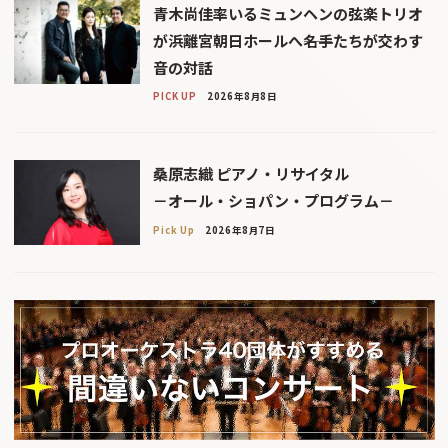
青木尚佳率いるミュンヘンの弦楽トリオ
が浜離宮朝日ホールへ――名手たちが交わす
音の対話
PICK UP
2026年8月8日
桑原志織 ピアノ・リサイタル
－オール・ショパン・プログラム－
Pick Up
2026年8月7日