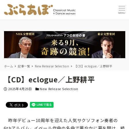
MENU
ホーム
記事一覧
New Release Selection
【CD】eclogue／上野耕平
【CD】eclogue／上野耕平
投稿日
カテゴリー
2025年4月25日
New Release Selection
昨年デビュー10周年を迎えた人気サクソフォン奏者の
6thアルバム。イベール作曲の名曲で華やかに幕を開け、続