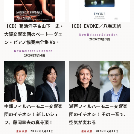
【CD】菊池洋子＆山下一史・
【CD】EVOKE／八巻志帆
大阪交響楽団のベートーヴェ
New Release Selection
2026年8月3日
ン・ピアノ協奏曲全集 Vo…
New Release Selection
2026年8月4日
中部フィルハーモニー交響楽
瀬戸フィルハーモニー交響楽
団のイチオシ！ 新しいシェ
団のイチオシ！ その一音で、
フ、藤岡幸夫の真骨頂！
空気が変わる
注目公演
2026年7月31日
注目公演
2026年7月31日