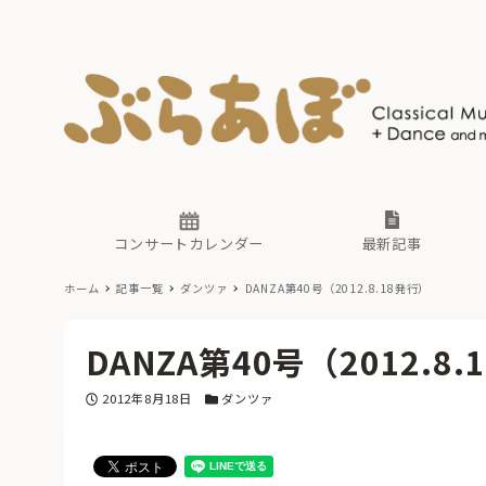
ニュース
ヤマハホ
番組一覧
東京・関
ぶらあぼ
現場のプ
古楽とそ
無料ライ
あ
か
過去の連
コンサートカレンダー
最新記事
ホーム
記事一覧
ダンツァ
DANZA第40号（2012.8.18発行）
ニュース
ヤマハホ
番組一覧
東京・関
ぶらあぼ
DANZA第40号（2012.8
現場のプ
古楽とそ
無料ライ
あ
か
投稿日
カテゴリー
2012年8月18日
ダンツァ
過去の連