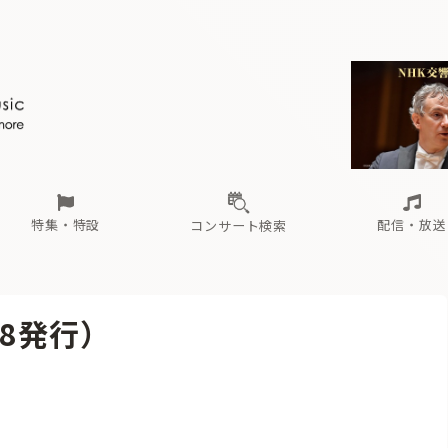
ール
（毎月更新）
東
電子版（無料・月刊）
トピックス
関西
フェスタサマーミューザKAWASAKI 2026
北海道・東北
注目公演
配布場所
インタビュー
中部
定期購読
中国・四国
CD新譜
N響＆東響 《7つ
九州・沖縄
書籍近刊
ロが推す！間違いないオーケストラコンサート
過去の特集
の先と
ブ配信スケジュール
さ
オーケストラの楽屋から
た
な
有料ライブ配信スケジュール
は
ま
や
海の向こうの音楽家
ら
わ
Aからの
載
特集・特設
配信・放送
コンサート検索
ール
（毎月更新）
東
電子版（無料・月刊）
トピックス
関西
フェスタサマーミューザKAWASAKI 2026
北海道・東北
注目公演
配布場所
インタビュー
中部
定期購読
中国・四国
CD新譜
N響＆東響 《7つ
九州・沖縄
書籍近刊
.18発行）
ロが推す！間違いないオーケストラコンサート
過去の特集
の先と
ブ配信スケジュール
さ
オーケストラの楽屋から
た
な
有料ライブ配信スケジュール
は
ま
や
海の向こうの音楽家
ら
わ
Aからの
載