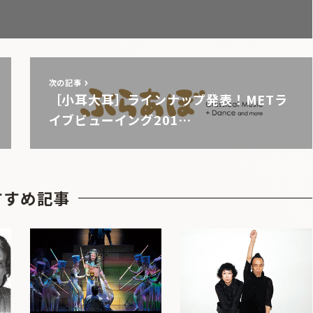
次の記事
［小耳大耳］ラインナップ発表！METラ
イブビューイング201…
すすめ記事