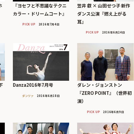
ホ
『ヨセフと不思議なテクニ
笠井 叡 × 山田せつ子 新作
カラー・ドリームコート』
ダンス公演『燃え上がる
耳』
PICK UP
2016年7月4日
PICK UP
2016年6月24日
下
Danza2016年7月号
ダレン・ジョンストン
）
『ZERO POINT』（世界初
ダンツァ
2016年6月18日
演）
PICK UP
2016年6月9日