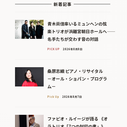
新着記事
青木尚佳率いるミュンヘンの弦
楽トリオが浜離宮朝日ホールへ――
名手たちが交わす音の対話
PICK UP
2026年8月8日
桑原志織 ピアノ・リサイタル
－オール・ショパン・プログラ
ム－
Pick Up
2026年8月7日
ファビオ・ルイージが語る 《オ
ラトリオ「7つの封印の書」》