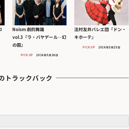
ロ
Noism 劇的舞踊
法村友井バレエ団『ドン・
vol.3『ラ・バヤデール―幻
キホーテ』
の国』
PICK UP
2016年5月25日
PICK UP
2016年5月26日
のトラックバック