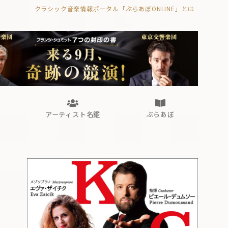
クラシック音楽情報ポータル「ぶらあぼONLINE」とは
の封印の書》
海外公演
FROM編集部
眺望
ぶらあぼブラス！
フォルテピアノ・オデッセイ
アーティスト名鑑
ぶらあぼ
の封印の書》
海外公演
FROM編集部
眺望
ぶらあぼブラス！
フォルテピアノ・オデッセイ