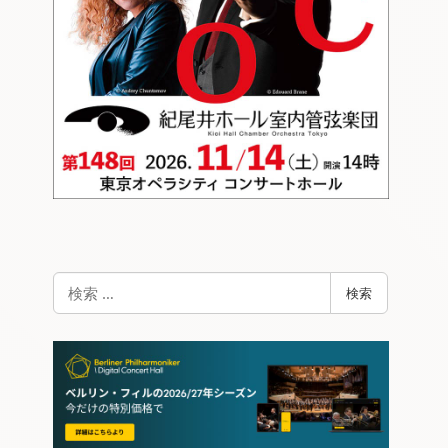
検
検索
索