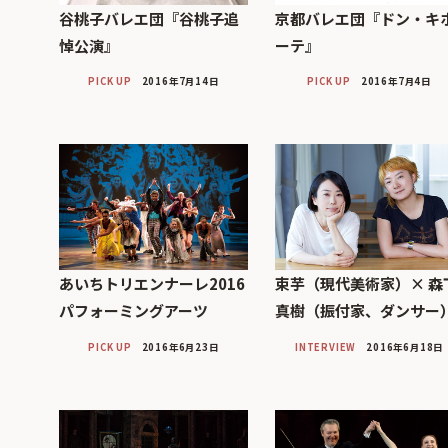
谷桃子バレエ団『谷桃子追
京都バレエ団『ドン・キ
悼公演』
ーテ』
PICK UP
2016年7月14日
PICK UP
2016年7月4日
あいちトリエンナーレ2016
束芋（現代美術家）× 森
パフォーミングアーツ
真樹（振付家、ダンサー
PICK UP
2016年6月23日
INTERVIEW
2016年6月18日