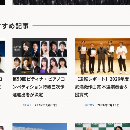
すすめ記事
コ
第50回ピティナ・ピアノコ
【速報レポート】2026年度
ミ
ンペティション特級三次予
武満徹作曲賞 本選演奏会＆
定
選進出者が決定
授賞式
NEWS
2026年7月27日
NEWS
2026年7月13日