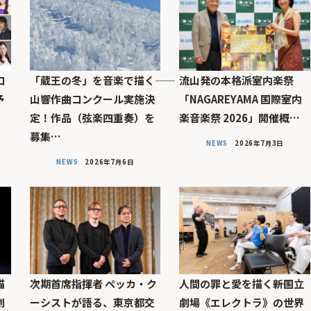
コ
「蔵王の冬」を音楽で描く――
流山発の本格派室内楽祭
予
山響作曲コンクール実施決
「NAGAREYAMA 国際室内
定！作品（弦楽四重奏）を
楽音楽祭 2026」開催概…
募集…
NEWS
2026年7月3日
NEWS
2026年7月6日
描
次期首席指揮者 ペッカ・ク
人間の罪と愛を描く――新国立
劇
ーシストが語る、東京都交
劇場《エレクトラ》の世界