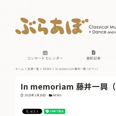
ニュース
ヤマハホ
番組一覧
東京・関
ぶらあぼ
現場のプ
古楽とそ
無料ライ
あ
か
過去の連
コンサートカレンダー
最新記事
ホーム
記事一覧
NEWS
In memoriam 藤井一興（ピアノ）
ニュース
ヤマハホ
番組一覧
東京・関
ぶらあぼ
In memoriam 藤井一
現場のプ
古楽とそ
無料ライ
あ
か
投稿日
カテゴリー
2025年1月20日
NEWS
過去の連