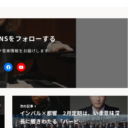
NSをフォローする
ク音楽情報をお届けします
itter
facebook
Youtube
次の記事
インバル×都響 2月定期は、いま意味深
長に響きわたる「バービ…