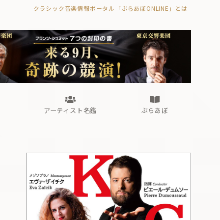
クラシック音楽情報ポータル「ぶらあぼONLINE」とは
の封印の書》
海外公演
FROM編集部
眺望
ぶらあぼブラス！
フォルテピアノ・オデッセイ
アーティスト名鑑
ぶらあぼ
の封印の書》
海外公演
FROM編集部
眺望
ぶらあぼブラス！
フォルテピアノ・オデッセイ