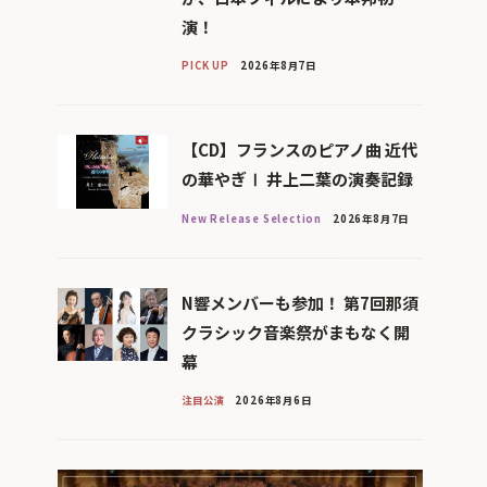
演！
PICK UP
2026年8月7日
【CD】フランスのピアノ曲 近代
の華やぎⅠ 井上二葉の演奏記録
New Release Selection
2026年8月7日
N響メンバーも参加！ 第7回那須
クラシック音楽祭がまもなく開
幕
注目公演
2026年8月6日