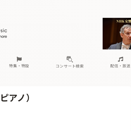
ール
（毎月更新）
東
電子版（無料・月刊）
トピックス
関西
フェスタサマーミューザKAWASAKI 2026
北海道・東北
注目公演
配布場所
インタビュー
中部
定期購読
中国・四国
CD新譜
N響＆東響 《7つ
九州・沖縄
書籍近刊
ロが推す！間違いないオーケストラコンサート
過去の特集
の先と
ブ配信スケジュール
さ
オーケストラの楽屋から
た
な
有料ライブ配信スケジュール
は
ま
や
海の向こうの音楽家
ら
わ
Aからの
載
特集・特設
配信・放送
コンサート検索
ール
（毎月更新）
東
電子版（無料・月刊）
トピックス
関西
フェスタサマーミューザKAWASAKI 2026
北海道・東北
注目公演
配布場所
インタビュー
中部
定期購読
中国・四国
CD新譜
N響＆東響 《7つ
九州・沖縄
書籍近刊
興（ピアノ）
ロが推す！間違いないオーケストラコンサート
過去の特集
の先と
ブ配信スケジュール
さ
オーケストラの楽屋から
た
な
有料ライブ配信スケジュール
は
ま
や
海の向こうの音楽家
ら
わ
Aからの
載