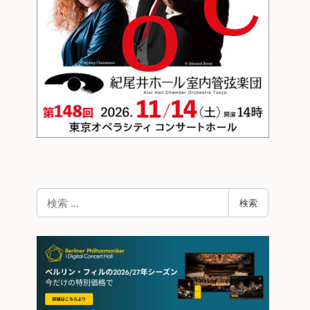
検
検索
索