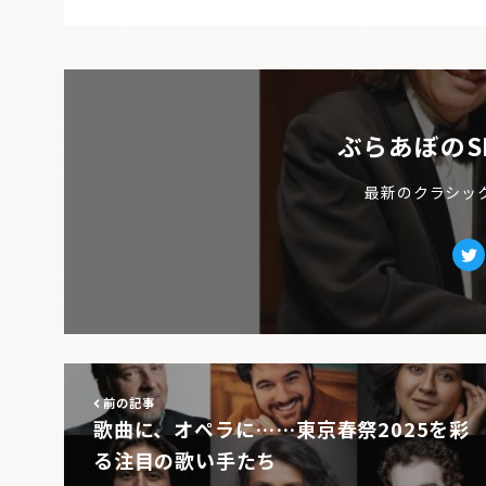
ぶらあぼのS
最新のクラシッ
Tw
前の記事
歌曲に、オペラに……東京春祭2025を彩
る注目の歌い手たち