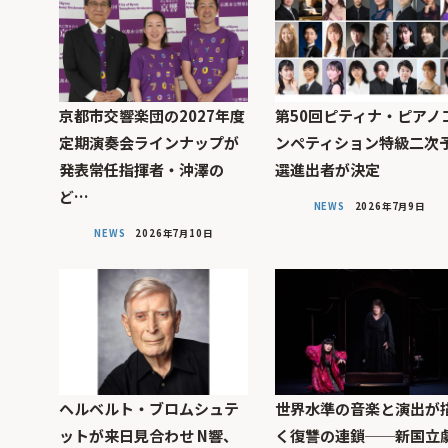
京都市交響楽団の2027年度
第50回ピティナ・ピアノ
定期演奏会ラインナップが
ンペティション特級二次
発表――常任指揮者・沖澤の
選進出者が決定
ど…
NEWS
2026年7月9日
NEWS
2026年7月10日
ヘルベルト・ブロムシュテ
世界水準の音楽と演出が
ットが来日見合わせ N響、
く復讐の連鎖──新国立