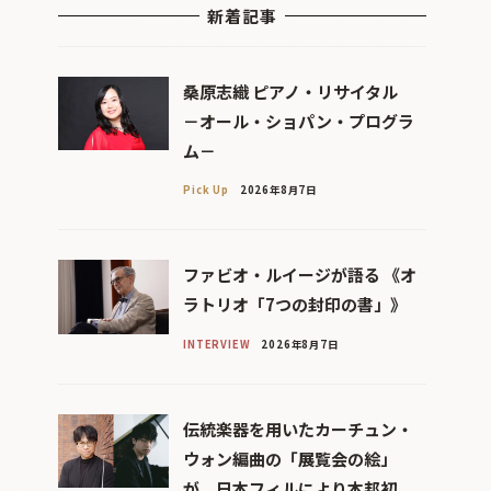
新着記事
桑原志織 ピアノ・リサイタル
－オール・ショパン・プログラ
ム－
Pick Up
2026年8月7日
ファビオ・ルイージが語る 《オ
ラトリオ「7つの封印の書」》
INTERVIEW
2026年8月7日
伝統楽器を用いたカーチュン・
ウォン編曲の「展覧会の絵」
が、日本フィルにより本邦初