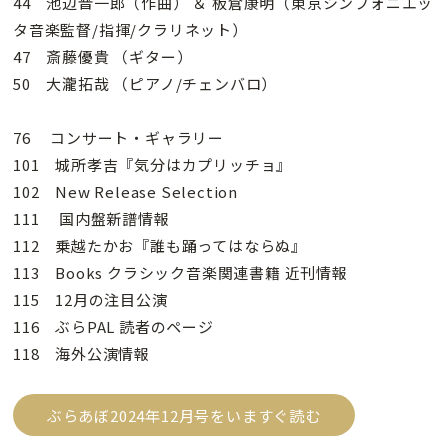
44 池辺晋一郎（作曲） ＆ 板倉康明（東京シンフォニエッ
タ音楽監督/指揮/クラリネット）
47 斎藤優貴 （ギター）
50 大瀧拓哉 （ピアノ/チェンバロ）
76 コンサート・ギャラリー
101 城所孝吉『気分はカプリッチョ』
102 New Release Selection
111 国内盤新譜情報
112 乗越たかお『誰も踊ってはならぬ』
113 Books クラシック音楽関連書籍 近刊情報
115 12月の注目公演
116 ぶらPAL 読者のページ
118 海外公演情報
ぶらあぼ2024年12月号をいますぐ読む