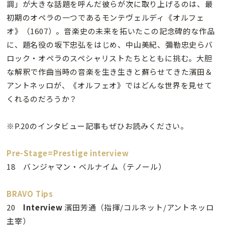
調」が大きな話題を呼んだ彼らが次に取り上げるのは、最
初期のオペラの一つであるモンテヴェルディ《オルフェ
オ》（1607）。音楽史の未来を拓いたこの記念碑的な作品
に、題名役の坂下忠弘をはじめ、中山美紀、彌勒忠史らバ
ロック・オペラのスペシャリストたちとともに挑む。大胆
な解釈で作曲当時の音楽を生き生きと蘇らせてきた濱田＆
アントネッロが、《オルフェオ》ではどんな世界を見せて
くれるのだろうか？
※P.20のインタビュー記事もぜひお読みください。
Pre-Stage=Prestige interview
18 バンジャマン・ベルナイム（テノール）
BRAVO Tips
20
Interview
濱田芳通（指揮/コルネット/アントネッロ
主宰）