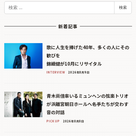
検
検索
索
新着記事
歌に人生を捧げた40年、多くの人にその
歓びを
錦織健が10月にリサイタル
INTERVIEW
2026年8月9日
青木尚佳率いるミュンヘンの弦楽トリオ
が浜離宮朝日ホールへ――名手たちが交わす
音の対話
PICK UP
2026年8月8日