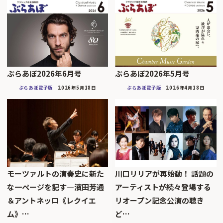
ぶらあぼ2026年6月号
ぶらあぼ2026年5月号
ぶらあぼ電子版
2026年5月18日
ぶらあぼ電子版
2026年4月18日
モーツァルトの演奏史に新た
川口リリアが再始動！ 話題の
な一ページを記す—濱田芳通
アーティストが続々登場する
＆アントネッロ《レクイエ
リオープン記念公演の聴き
ム》…
ど…