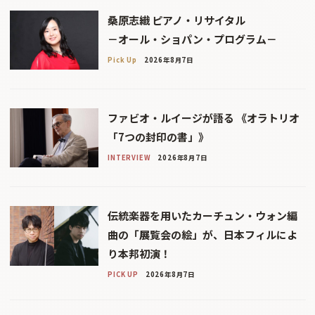
桑原志織 ピアノ・リサイタル
－オール・ショパン・プログラム－
Pick Up
2026年8月7日
ファビオ・ルイージが語る 《オラトリオ
「7つの封印の書」》
INTERVIEW
2026年8月7日
伝統楽器を用いたカーチュン・ウォン編
曲の「展覧会の絵」が、日本フィルによ
り本邦初演！
PICK UP
2026年8月7日