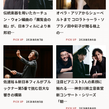
伝統楽器を用いたカーチュ
オペラ・アリアからシューベ
ン・ウォン編曲の「展覧会の
ルトまで コロラトゥーラ・ソ
絵」が、日本フィルにより本
プラノ田中彩子が贈る極上
邦初…
の…
PICK UP
2026年8月7日
PICK UP
2026年8月6日
佐渡裕＆新日本フィルがブル
注目ピアニスト3人の素顔に
ックナー第5番で挑む巨大な
触れる──神奈川県立音楽堂
響きの構築
新コンサート・シリーズ
「朝…
PICK UP
2026年8月5日
PICK UP
2026年8月4日