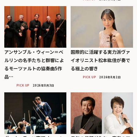
アンサンブル・ウィーン＝ベ
国際的に活躍する実力派ヴァ
ルリンの名手たちと群響によ
イオリニスト松本紘佳が奏で
るモーツァルトの協奏曲5作
る極上の響き
品…
PICK UP
2026年8月2日
PICK UP
2026年8月3日