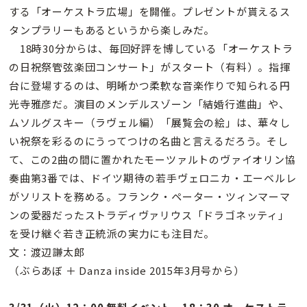
する「オーケストラ広場」を開催。プレゼントが貰えるス
タンプラリーもあるというから楽しみだ。
18時30分からは、毎回好評を博している「オーケストラ
の日祝祭管弦楽団コンサート」がスタート（有料）。指揮
台に登場するのは、明晰かつ柔軟な音楽作りで知られる円
光寺雅彦だ。演目のメンデルスゾーン「結婚行進曲」や、
ムソルグスキー（ラヴェル編）「展覧会の絵」は、華々し
い祝祭を彩るのにうってつけの名曲と言えるだろう。そし
て、この2曲の間に置かれたモーツァルトのヴァイオリン協
奏曲第3番では、ドイツ期待の若手ヴェロニカ・エーベルレ
がソリストを務める。フランク・ペーター・ツィンマーマ
ンの愛器だったストラディヴァリウス「ドラゴネッティ」
を受け継ぐ若き正統派の実力にも注目だ。
文：渡辺謙太郎
（ぶらあぼ ＋ Danza inside 2015年3月号から）