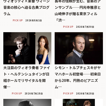
ヴィオッティ×東響 ウィーン
長年の信頼が生む、音楽のア
音楽の核心へ迫る古典プログ
ンサンブル──円光寺雅彦と
ラム
山崎伸子が贈る東京フィル
「渋…
PICK UP
2026年8月1日
PICK UP
2026年7月30日
大注目のヴィオラ奏者 ファイ
シモン・トルプチェスキがヤ
ト・ヘルテンシュタインが日
マハホール初登場──初来日
経ホールでリサイタルを開
から20年、円熟のピアニズ
催…
ム…
PICK UP
2026年7月28日
PICK UP
2026年7月28日