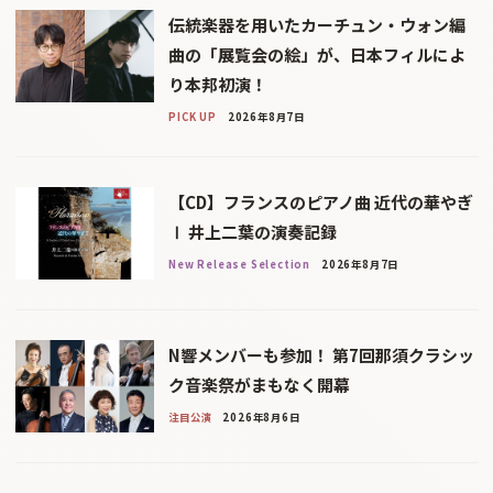
伝統楽器を用いたカーチュン・ウォン編
曲の「展覧会の絵」が、日本フィルによ
り本邦初演！
PICK UP
2026年8月7日
【CD】フランスのピアノ曲 近代の華やぎ
Ⅰ 井上二葉の演奏記録
New Release Selection
2026年8月7日
N響メンバーも参加！ 第7回那須クラシッ
ク音楽祭がまもなく開幕
注目公演
2026年8月6日