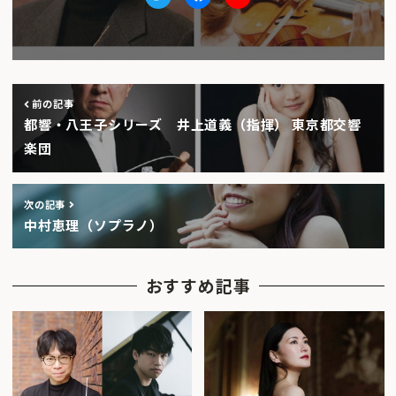
Twitter
facebook
Youtube
前の記事
都響・八王子シリーズ 井上道義（指揮） 東京都交響
楽団
次の記事
中村恵理（ソプラノ）
おすすめ記事