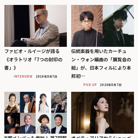
ファビオ・ルイージが語る
伝統楽器を用いたカーチュ
《オラトリオ「7つの封印の
ン・ウォン編曲の「展覧会の
書」》
絵」が、日本フィルにより本
邦初…
INTERVIEW
2026年8月7日
PICK UP
2026年8月7日
N響メンバーも参加！ 第7回那
オペラ・アリアからシューベ