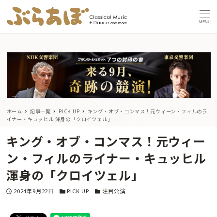
MENU
ホーム
記事一覧
PICK UP
キング・オブ・コンマス！元ウィーン・フィルのラ
イナー・キュッヒル 渾身の「クロイツェル」
キング・オブ・コンマス！元ウィー
ン・フィルのライナー・キュッヒル
渾身の「クロイツェル」
投稿日
カテゴリー
カテゴリー
2024年9月22日
PICK UP
注目公演