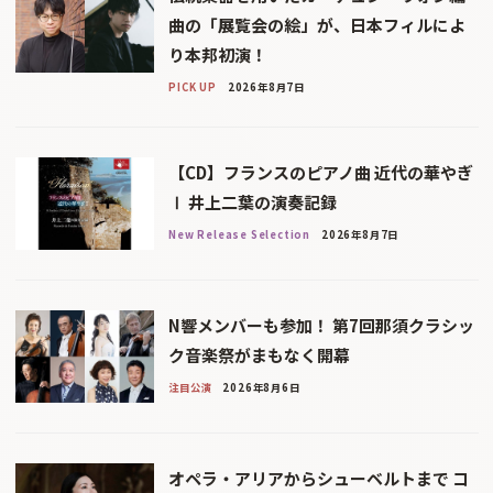
曲の「展覧会の絵」が、日本フィルによ
り本邦初演！
PICK UP
2026年8月7日
【CD】フランスのピアノ曲 近代の華やぎ
Ⅰ 井上二葉の演奏記録
New Release Selection
2026年8月7日
N響メンバーも参加！ 第7回那須クラシッ
ク音楽祭がまもなく開幕
注目公演
2026年8月6日
オペラ・アリアからシューベルトまで コ