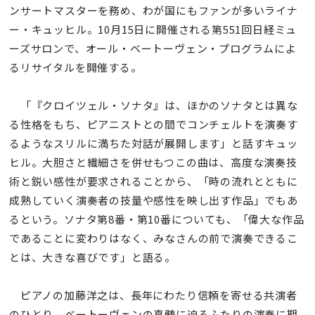
ンサートマスターを務め、わが国にもファンが多いライナ
ー・キュッヒル。10月15日に開催される第551回日経ミュ
ーズサロンで、オール・ベートーヴェン・プログラムによ
るリサイタルを開催する。
「『クロイツェル・ソナタ』は、ほかのソナタとは異な
る性格をもち、ピアニストとの間でコンチェルトを演奏す
るようなスリルに満ちた対話が展開します」と話すキュッ
ヒル。大胆さと繊細さを併せもつこの曲は、高度な演奏技
術と鋭い感性が要求されることから、「時の流れとともに
成熟していく演奏者の技量や感性を映し出す作品」でもあ
るという。ソナタ第8番・第10番についても、「偉大な作品
であることに変わりはなく、みなさんの前で演奏できるこ
とは、大きな喜びです」と語る。
ピアノの加藤洋之は、長年にわたり信頼を寄せる共演者
のひとり。ベートーヴェンの真髄に迫るふたりの演奏に期