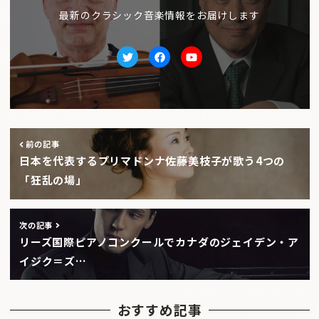
最新のクラシック音楽情報をお届けします
Twitter
facebook
Youtube
前の記事
日本を代表するプリマドンナ佐藤美枝子が歌う4つの
「狂乱の場」
次の記事
リーズ国際ピアノコンクールでカナダのジェイデン・ア
イジク＝ズ…
おすすめ記事