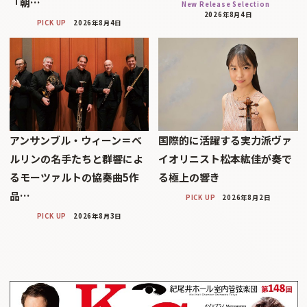
「朝…
New Release Selection
2026年8月4日
PICK UP
2026年8月4日
アンサンブル・ウィーン＝ベ
国際的に活躍する実力派ヴァ
ルリンの名手たちと群響によ
イオリニスト松本紘佳が奏で
るモーツァルトの協奏曲5作
る極上の響き
品…
PICK UP
2026年8月2日
PICK UP
2026年8月3日