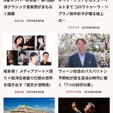
須クラシック音楽祭がまもな
ルトまで コロラトゥーラ・ソ
く開幕
プラノ田中彩子が贈る極上
の…
注目公演
2026年8月6日
PICK UP
2026年8月6日
岐阜発！ メディアアート×語
ウィーン在住のバスバリトン
り×和洋古楽器で幻想の世界
平野和が語る混沌の時代に響
を描き出す『夜叉が池物語』
く「7つの封印の書」
注目公演
2026年8月5日
INTERVIEW
2026年8月5日