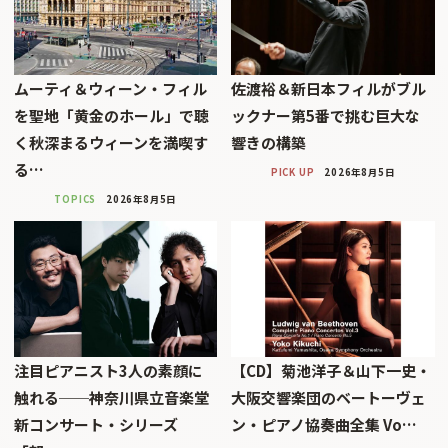
ムーティ＆ウィーン・フィル
佐渡裕＆新日本フィルがブル
を聖地「黄金のホール」で聴
ックナー第5番で挑む巨大な
く秋深まるウィーンを満喫す
響きの構築
る…
PICK UP
2026年8月5日
TOPICS
2026年8月5日
注目ピアニスト3人の素顔に
【CD】菊池洋子＆山下一史・
触れる──神奈川県立音楽堂
大阪交響楽団のベートーヴェ
新コンサート・シリーズ
ン・ピアノ協奏曲全集 Vo…