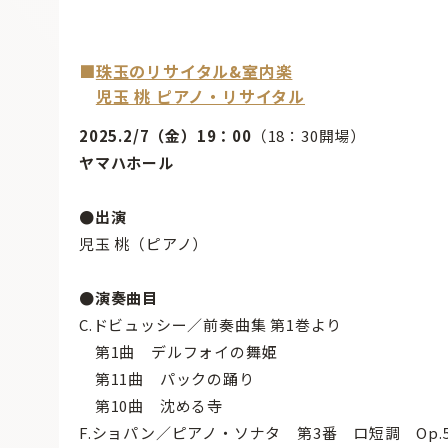
■
珠玉のリサイタル&室内楽
児玉 桃 ピアノ・リサイタル
2025.2/7（金）19：00
（18：30開場）
ヤマハホール
●出演
児玉 桃（ピアノ）
●演奏曲目
C.ドビュッシー／前奏曲集 第1巻より
第1曲 デルフォイの舞姫
第11曲 パックの踊り
第10曲 沈める寺
F.ショパン／ピアノ・ソナタ 第3番 ロ短調 Op.5