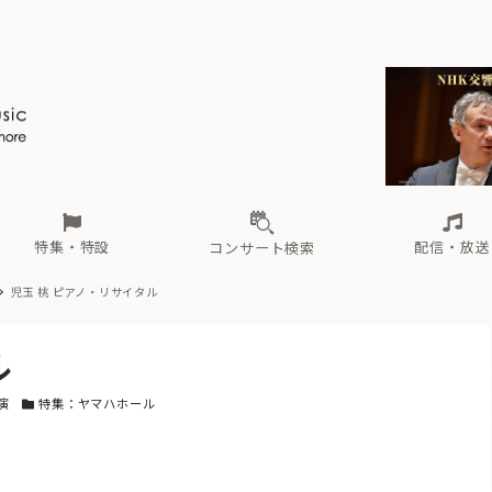
ール
（毎月更新）
東
電子版（無料・月刊）
トピックス
関西
フェスタサマーミューザKAWASAKI 2026
北海道・東北
注目公演
配布場所
インタビュー
中部
定期購読
中国・四国
CD新譜
N響＆東響 《7つ
九州・沖縄
書籍近刊
ロが推す！間違いないオーケストラコンサート
過去の特集
の先と
ブ配信スケジュール
さ
オーケストラの楽屋から
た
な
有料ライブ配信スケジュール
は
ま
や
海の向こうの音楽家
ら
わ
Aからの
載
特集・特設
配信・放送
コンサート検索
児玉 桃 ピアノ・リサイタル
ール
（毎月更新）
東
電子版（無料・月刊）
トピックス
関西
フェスタサマーミューザKAWASAKI 2026
北海道・東北
注目公演
配布場所
インタビュー
中部
定期購読
中国・四国
CD新譜
N響＆東響 《7つ
九州・沖縄
書籍近刊
ル
ロが推す！間違いないオーケストラコンサート
過去の特集
の先と
ブ配信スケジュール
さ
オーケストラの楽屋から
た
な
有料ライブ配信スケジュール
は
ま
や
海の向こうの音楽家
ら
わ
Aからの
ー
カテゴリー
演
特集：ヤマハホール
載