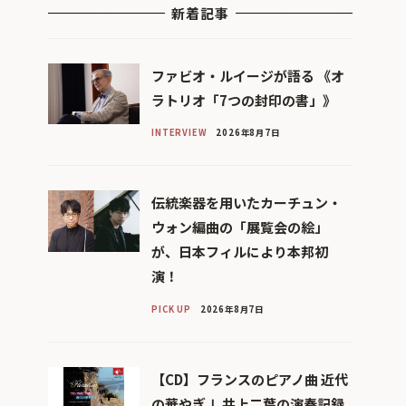
新着記事
ファビオ・ルイージが語る 《オ
ラトリオ「7つの封印の書」》
INTERVIEW
2026年8月7日
伝統楽器を用いたカーチュン・
ウォン編曲の「展覧会の絵」
が、日本フィルにより本邦初
演！
PICK UP
2026年8月7日
【CD】フランスのピアノ曲 近代
の華やぎⅠ 井上二葉の演奏記録