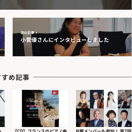
次の記事
小菅優さんにインタビューしました
すすめ記事
ュ
【CD】フランスのピアノ曲
N響メンバーも参加！ 第7回