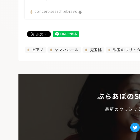
concert-search.ebravo.jp
ピアノ
ヤマハホール
児玉桃
珠玉のリサイタ
ぶらあぼのS
最新のクラシッ
Tw