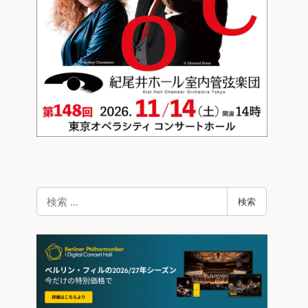
検
検索
索