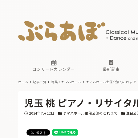
ニュース
ヤマハホ
番組一覧
東京・関
ぶらあぼ
現場のプ
古楽とそ
無料ライ
あ
か
過去の連
コンサートカレンダー
最新記事
ホーム
記事一覧
特集：ヤマハホール
ヤマハホール主催公演のこれまで
ニュース
ヤマハホ
番組一覧
東京・関
ぶらあぼ
児玉 桃 ピアノ・リサイタ
現場のプ
古楽とそ
無料ライ
あ
か
投稿日
カテゴリー
カテゴリ
2024年7月12日
ヤマハホール主催公演のこれまで
注目公
過去の連