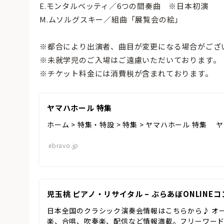
E.モンタルベッティ／6つの間奏曲 ※日本初演
M.ムソルグスキー／組曲「展覧会の絵」
※都合により出演者、曲目が変更になる場合がござ
※未就学児のご入場はご遠慮いただいております。
※チケット料金には消費税が含まれております。
ヤマハホール 特集
ホーム > 特集・特設 > 特集 > ヤマハホール 特集
ebravo.jp
児玉桃 ピアノ・リサイタル – ぶらあぼONLINE
日本全国のクラシック演奏会情報はこちらから♪ オ
楽、合唱、吹奏楽、配信など情報満載。フリーワー