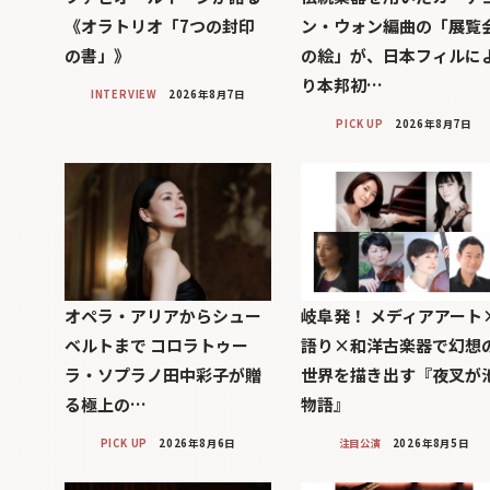
《オラトリオ「7つの封印
ン・ウォン編曲の「展覧
の書」》
の絵」が、日本フィルに
り本邦初…
INTERVIEW
2026年8月7日
PICK UP
2026年8月7日
オペラ・アリアからシュー
岐阜発！ メディアアート
ベルトまで コロラトゥー
語り×和洋古楽器で幻想
ラ・ソプラノ田中彩子が贈
世界を描き出す『夜叉が
る極上の…
物語』
PICK UP
2026年8月6日
注目公演
2026年8月5日