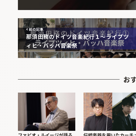
前の記事
那須田務のドイツ音楽紀行１～ライプツ
ィヒ・バッハ音楽祭
お
ファビオ・ルイージが語る
伝統楽器を用いたカーチ