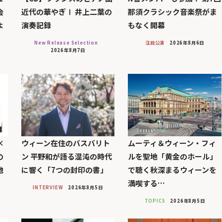
会
近代の華やぎⅠ 井上二葉の
那須クラシック音楽祭がま
よ
演奏記録
もなく開幕
New Release Selection
注目公演
2026年8月6日
2026年8月7日
×
ウィーン在住のバスバリト
ムーティ＆ウィーン・フィ
の
ン 平野和が語る混沌の時代
ルを聖地「黄金のホール」
池
に響く「7つの封印の書」
で聴く秋深まるウィーンを
満喫する…
INTERVIEW
2026年8月5日
TOPICS
2026年8月5日