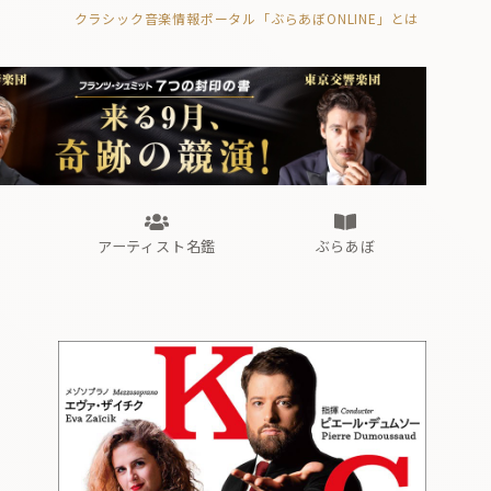
クラシック音楽情報ポータル「ぶらあぼONLINE」とは
の封印の書》
海外公演
FROM編集部
眺望
ぶらあぼブラス！
フォルテピアノ・オデッセイ
アーティスト名鑑
ぶらあぼ
の封印の書》
海外公演
FROM編集部
眺望
ぶらあぼブラス！
フォルテピアノ・オデッセイ