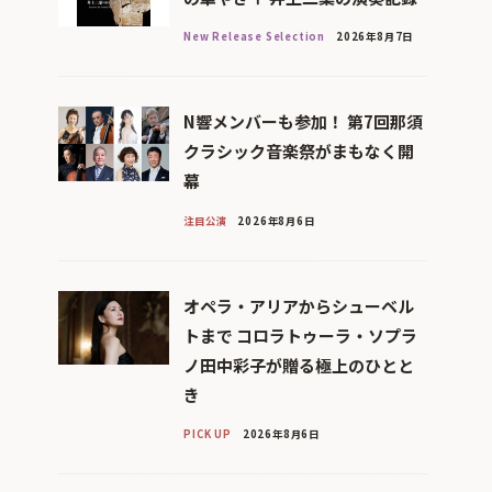
New Release Selection
2026年8月7日
N響メンバーも参加！ 第7回那須
クラシック音楽祭がまもなく開
幕
注目公演
2026年8月6日
オペラ・アリアからシューベル
トまで コロラトゥーラ・ソプラ
ノ田中彩子が贈る極上のひとと
き
PICK UP
2026年8月6日