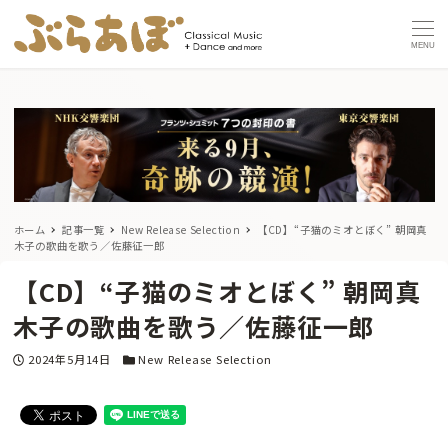
MENU
ホーム
記事一覧
New Release Selection
【CD】“子猫のミオとぼく” 朝岡真
木子の歌曲を歌う／佐藤征一郎
【CD】“子猫のミオとぼく” 朝岡真
木子の歌曲を歌う／佐藤征一郎
投稿日
カテゴリー
2024年5月14日
New Release Selection