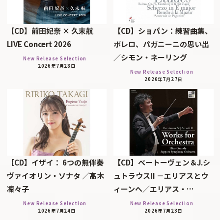
【CD】前田妃奈 × 久末航
【CD】ショパン：練習曲集、
LIVE Concert 2026
ボレロ、パガニーニの思い出
／シモン・ネーリング
New Release Selection
2026年7月28日
New Release Selection
2026年7月27日
【CD】イザイ： 6つの無伴奏
【CD】ベートーヴェン＆J.シ
ヴァイオリン・ソナタ ／髙木
ュトラウスII －エリアスとウ
凜々子
ィーンへ／エリアス・…
New Release Selection
New Release Selection
2026年7月24日
2026年7月23日