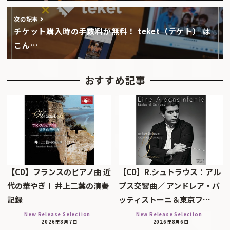
次の記事
チケット購入時の手数料が無料！ teket（テケト） は
こん…
おすすめ記事
【CD】フランスのピアノ曲 近
【CD】R.シュトラウス：アル
代の華やぎⅠ 井上二葉の演奏
プス交響曲／ アンドレア・バ
記録
ッティストーニ＆東京フ…
New Release Selection
New Release Selection
2026年8月7日
2026年8月6日