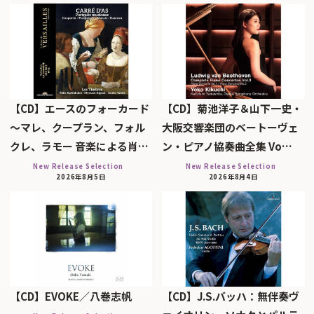
【CD】エースのフォーカード
【CD】菊池洋子＆山下一史・
～マレ、クープラン、フォル
大阪交響楽団のベートーヴェ
クレ、ラモー 音楽による肖…
ン・ピアノ協奏曲全集 Vo…
New Release Selection
New Release Selection
2026年8月5日
2026年8月4日
【CD】EVOKE／八巻志帆
【CD】J.S.バッハ：無伴奏ヴ