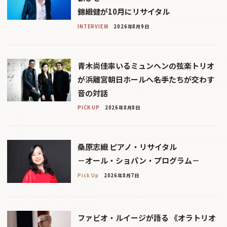
錦織健が10月にリサイタル
INTERVIEW
2026年8月9日
青木尚佳率いるミュンヘンの弦楽トリオ
が浜離宮朝日ホールへ――名手たちが交わす
音の対話
PICK UP
2026年8月8日
桑原志織 ピアノ・リサイタル
－オール・ショパン・プログラム－
Pick Up
2026年8月7日
ファビオ・ルイージが語る 《オラトリオ