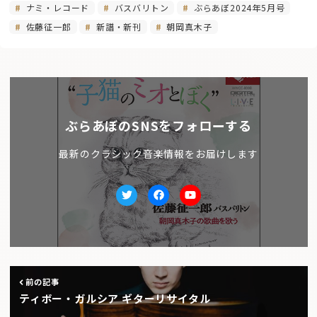
ナミ・レコード
バスバリトン
ぶらあぼ2024年5月号
佐藤征一郎
新譜・新刊
朝岡真木子
ぶらあぼのSNSをフォローする
最新のクラシック音楽情報をお届けします
Twitter
facebook
Youtube
前の記事
ティボー・ガルシア ギターリサイタル