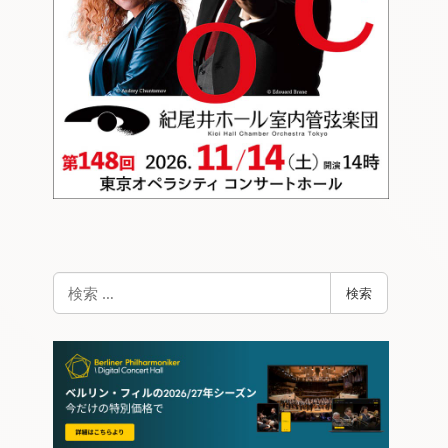
検
検索
索