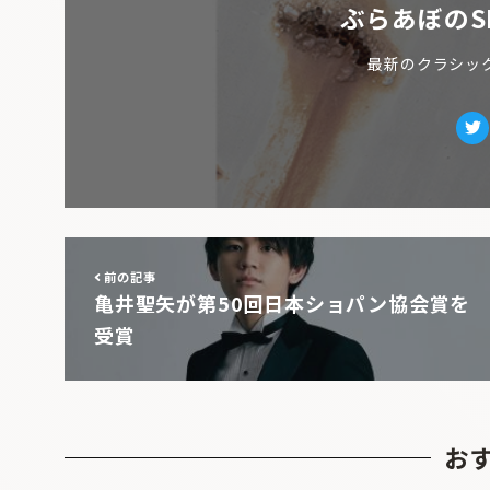
ぶらあぼのS
最新のクラシッ
Tw
前の記事
亀井聖矢が第50回日本ショパン協会賞を
受賞
お