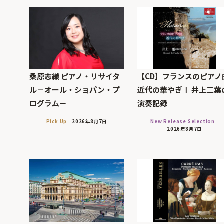
桑原志織 ピアノ・リサイタ
【CD】フランスのピアノ
ル－オール・ショパン・プ
近代の華やぎⅠ 井上二葉
ログラム－
演奏記録
Pick Up
2026年8月7日
New Release Selection
2026年8月7日