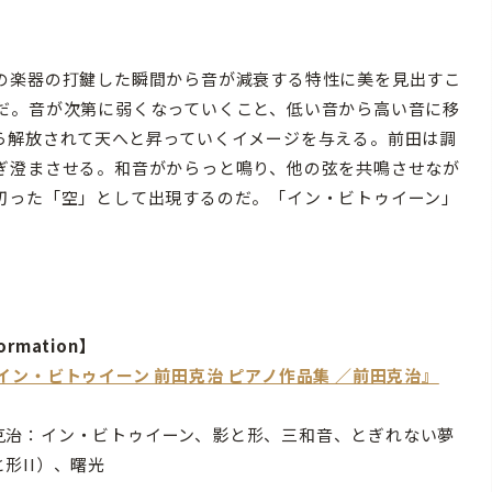
の楽器の打鍵した瞬間から音が減衰する特性に美を見出すこ
だ。音が次第に弱くなっていくこと、低い音から高い音に移
ら解放されて天へと昇っていくイメージを与える。前田は調
ぎ澄まさせる。和音がからっと鳴り、他の弦を共鳴させなが
切った「空」として出現するのだ。「イン・ビトゥイーン」
。
ormation】
『イン・ビトゥイーン 前田克治 ピアノ作品集 ／前田克治』
克治：イン・ビトゥイーン、影と形、三和音、とぎれない夢
形II）、曙光