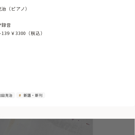
克治（ピアノ）
マ録音
D-139 ￥3300（税込）
前田克治
新譜・新刊