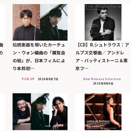
曲
伝統楽器を用いたカーチュ
【CD】R.シュトラウス：ア
の
ン・ウォン編曲の「展覧会
ルプス交響曲／ アンドレ
の絵」が、日本フィルによ
ア・バッティストーニ＆東
り本邦初…
京フ…
PICK UP
2026年8月7日
New Release Selection
2026年8月6日