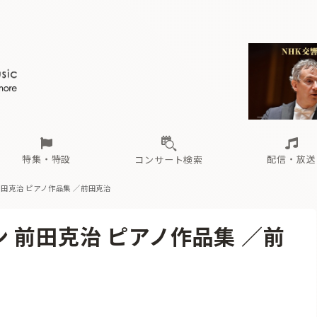
ール
（毎月更新）
東
電子版（無料・月刊）
トピックス
関西
フェスタサマーミューザKAWASAKI 2026
北海道・東北
注目公演
配布場所
インタビュー
中部
定期購読
中国・四国
CD新譜
N響＆東響 《7つ
九州・沖縄
書籍近刊
ロが推す！間違いないオーケストラコンサート
過去の特集
の先と
ブ配信スケジュール
さ
オーケストラの楽屋から
た
な
有料ライブ配信スケジュール
は
ま
や
海の向こうの音楽家
ら
わ
Aからの
載
特集・特設
配信・放送
コンサート検索
前田克治 ピアノ作品集 ／前田克治
ール
（毎月更新）
東
電子版（無料・月刊）
トピックス
関西
フェスタサマーミューザKAWASAKI 2026
北海道・東北
注目公演
配布場所
インタビュー
中部
定期購読
中国・四国
CD新譜
N響＆東響 《7つ
九州・沖縄
書籍近刊
 前田克治 ピアノ作品集 ／前
ロが推す！間違いないオーケストラコンサート
過去の特集
の先と
ブ配信スケジュール
さ
オーケストラの楽屋から
た
な
有料ライブ配信スケジュール
は
ま
や
海の向こうの音楽家
ら
わ
Aからの
載