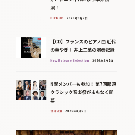
演！
PICK UP
2026年8月7日
【CD】フランスのピアノ曲 近代
の華やぎⅠ 井上二葉の演奏記録
New Release Selection
2026年8月7日
N響メンバーも参加！ 第7回那須
クラシック音楽祭がまもなく開
幕
注目公演
2026年8月6日