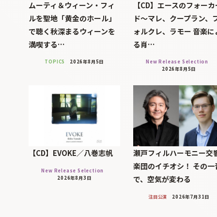
ムーティ＆ウィーン・フィ
【CD】エースのフォーカ
ルを聖地「黄金のホール」
ド～マレ、クープラン、
で聴く秋深まるウィーンを
ォルクレ、ラモー 音楽に
満喫する…
る肖…
TOPICS
2026年8月5日
New Release Selection
2026年8月5日
【CD】EVOKE／八巻志帆
瀬戸フィルハーモニー交
楽団のイチオシ！ その一
New Release Selection
で、空気が変わる
2026年8月3日
注目公演
2026年7月31日