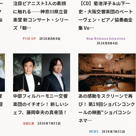
ー
注目ピアニスト3人の素顔
【CD】菊池洋子＆山下一
フ
に触れる──神奈川県立音
史・大阪交響楽団のベート
よ
楽堂 新コンサート・シリー
ーヴェン・ピアノ協奏曲全
ズ「朝…
集 Vo…
PICK UP
2026年8月4日
New Release Selection
2026年8月4日
響
中部フィルハーモニー交響
あの感動をスクリーンで再
音
楽団のイチオシ！ 新しいシ
び！ 第19回ショパンコンク
ェフ、藤岡幸夫の真骨頂！
ールの映画“ショパコンシ
ネマ…
注目公演
2026年7月31日
NEWS
2026年7月31日