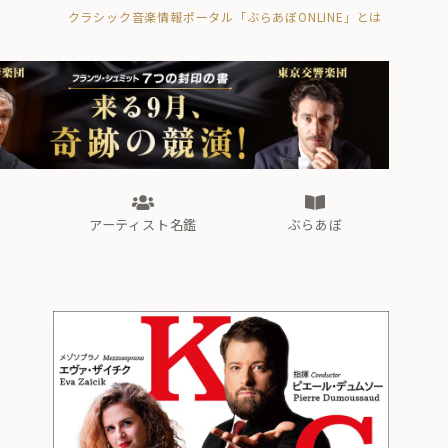
クラシック音楽情報ポータル「ぶらあぼONLINE」とは
の封印の書》
海外公演
FROM編集部
眺望
ぶらあぼブラス！
フォルテピアノ・オデッセイ
アーティスト名鑑
ぶらあぼ
の封印の書》
海外公演
FROM編集部
眺望
ぶらあぼブラス！
フォルテピアノ・オデッセイ