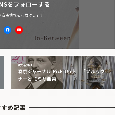
NSをフォローする
ク音楽情報をお届けします
itter
facebook
Youtube
次の記事
春祭ジャーナル Pick Up♪ 「ブルック
ナーと《ミサ曲第…
すすめ記事