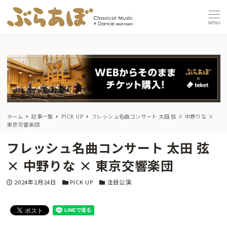
MENU
ホーム
記事一覧
PICK UP
フレッシュ名曲コンサート 太田 弦 × 中野りな ×
東京交響楽団
フレッシュ名曲コンサート 太田 弦
× 中野りな × 東京交響楽団
投稿日
カテゴリー
カテゴリー
2024年2月24日
PICK UP
注目公演