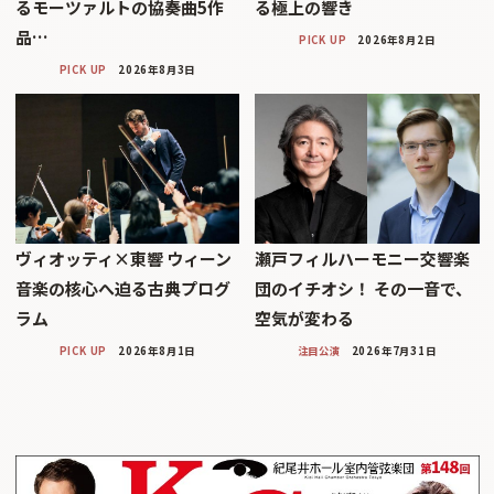
るモーツァルトの協奏曲5作
る極上の響き
品…
PICK UP
2026年8月2日
PICK UP
2026年8月3日
ヴィオッティ×東響 ウィーン
瀬戸フィルハーモニー交響楽
音楽の核心へ迫る古典プログ
団のイチオシ！ その一音で、
ラム
空気が変わる
PICK UP
2026年8月1日
注目公演
2026年7月31日