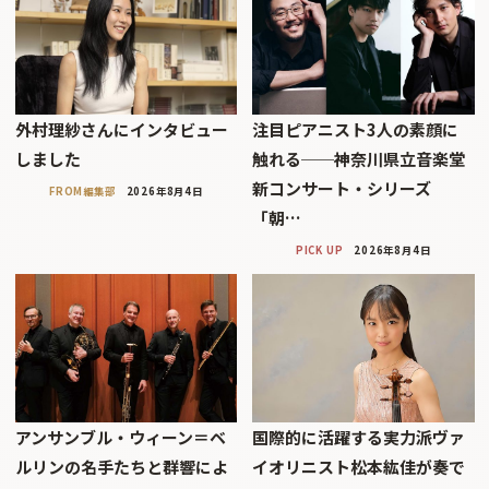
外村理紗さんにインタビュー
注目ピアニスト3人の素顔に
しました
触れる──神奈川県立音楽堂
新コンサート・シリーズ
FROM編集部
2026年8月4日
「朝…
PICK UP
2026年8月4日
アンサンブル・ウィーン＝ベ
国際的に活躍する実力派ヴァ
ルリンの名手たちと群響によ
イオリニスト松本紘佳が奏で