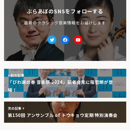
ぶらあぼのSNSをフォローする
最新のクラシック音楽情報をお届けします
Twitter
facebook
Youtube
前の記事
「びわ湖の春 音楽祭 2024」記者会見に阪哲朗が登
場！
次の記事
第150回 アンサンブル of トウキョウ定期 特別演奏会