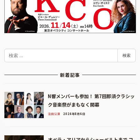
検
検索
索
新着記事
N響メンバーも参加！ 第7回那須クラシッ
ク音楽祭がまもなく開幕
注目公演
2026年8月6日
オペラ・アリアからシューベルトまで コ