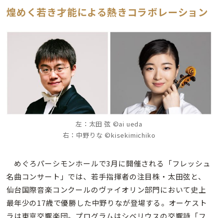
煌めく若き才能による熱きコラボレーション
左：太田 弦 ©ai ueda
右：中野りな ©kisekimichiko
めぐろパーシモンホールで3月に開催される「フレッシュ
名曲コンサート」では、若手指揮者の注目株・太田弦と、
仙台国際音楽コンクールのヴァイオリン部門において史上
最年少の17歳で優勝した中野りなが登場する。オーケスト
ラは東京交響楽団。プログラムはシベリウスの交響詩「フ