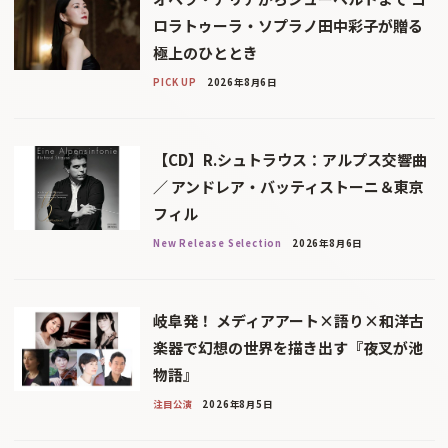
ロラトゥーラ・ソプラノ田中彩子が贈る
極上のひととき
PICK UP
2026年8月6日
【CD】R.シュトラウス：アルプス交響曲
／ アンドレア・バッティストーニ＆東京
フィル
New Release Selection
2026年8月6日
岐阜発！ メディアアート×語り×和洋古
楽器で幻想の世界を描き出す『夜叉が池
物語』
注目公演
2026年8月5日