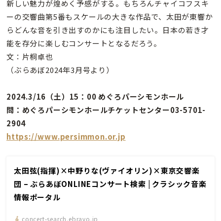
新しい魅力が煌めく予感がする。もちろんチャイコフスキ
ーの交響曲第5番もスケールの大きな作品で、太田が東響か
らどんな音を引き出すのかにも注目したい。日本の若き才
能を存分に楽しむコンサートとなるだろう。
文：片桐卓也
（ぶらあぼ2024年3月号より）
2024.3/16（土）15：00 めぐろパーシモンホール
問：めぐろパーシモンホールチケットセンター03-5701-
2904
https://www.persimmon.or.jp
太田弦(指揮)×中野りな(ヴァイオリン)×東京交響楽
団 – ぶらあぼONLINEコンサート検索 | クラシック音楽
情報ポータル
concert-search.ebravo.jp