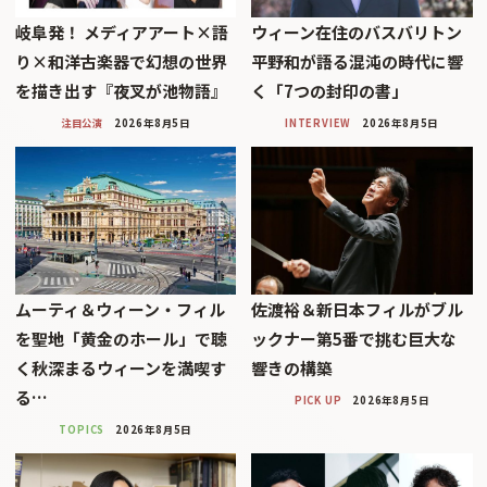
岐阜発！ メディアアート×語
ウィーン在住のバスバリトン
り×和洋古楽器で幻想の世界
平野和が語る混沌の時代に響
を描き出す『夜叉が池物語』
く「7つの封印の書」
注目公演
2026年8月5日
INTERVIEW
2026年8月5日
ムーティ＆ウィーン・フィル
佐渡裕＆新日本フィルがブル
を聖地「黄金のホール」で聴
ックナー第5番で挑む巨大な
く秋深まるウィーンを満喫す
響きの構築
る…
PICK UP
2026年8月5日
TOPICS
2026年8月5日