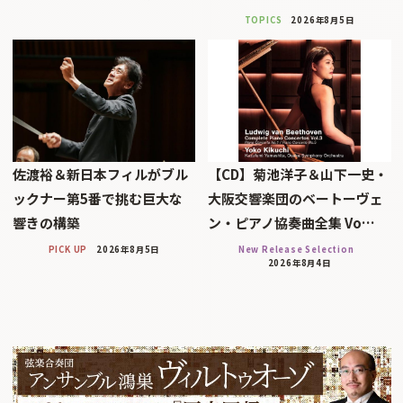
TOPICS
2026年8月5日
佐渡裕＆新日本フィルがブル
【CD】菊池洋子＆山下一史・
ックナー第5番で挑む巨大な
大阪交響楽団のベートーヴェ
響きの構築
ン・ピアノ協奏曲全集 Vo…
PICK UP
2026年8月5日
New Release Selection
2026年8月4日