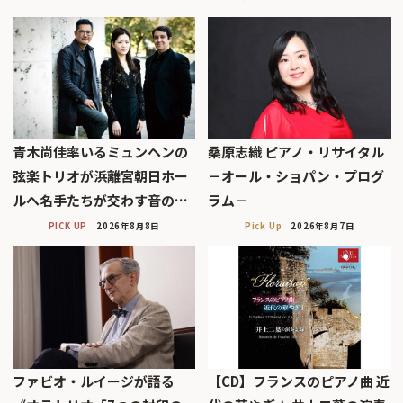
青木尚佳率いるミュンヘンの
桑原志織 ピアノ・リサイタル
弦楽トリオが浜離宮朝日ホー
－オール・ショパン・プログ
ルへ――名手たちが交わす音の…
ラム－
PICK UP
2026年8月8日
Pick Up
2026年8月7日
ファビオ・ルイージが語る
【CD】フランスのピアノ曲 近