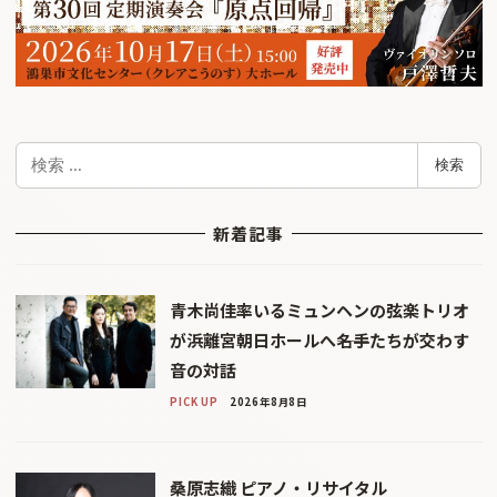
検
検索
索
新着記事
青木尚佳率いるミュンヘンの弦楽トリオ
が浜離宮朝日ホールへ――名手たちが交わす
音の対話
PICK UP
2026年8月8日
桑原志織 ピアノ・リサイタル