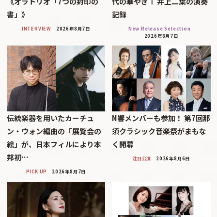
《オラトリオ「7つの封印の
代の華やぎⅠ 井上二葉の演奏
書」》
記録
INTERVIEW
2026年8月7日
New Release Selection
2026年8月7日
伝統楽器を用いたカーチュ
N響メンバーも参加！ 第7回那
ン・ウォン編曲の「展覧会の
須クラシック音楽祭がまもな
絵」が、日本フィルにより本
く開幕
邦初…
注目公演
2026年8月6日
PICK UP
2026年8月7日