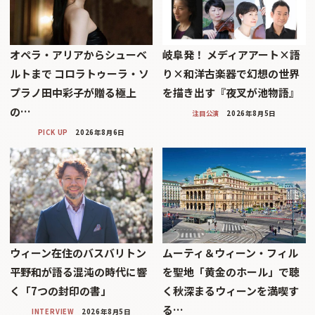
オペラ・アリアからシューベ
岐阜発！ メディアアート×語
ルトまで コロラトゥーラ・ソ
り×和洋古楽器で幻想の世界
プラノ田中彩子が贈る極上
を描き出す『夜叉が池物語』
の…
注目公演
2026年8月5日
PICK UP
2026年8月6日
ウィーン在住のバスバリトン
ムーティ＆ウィーン・フィル
平野和が語る混沌の時代に響
を聖地「黄金のホール」で聴
く「7つの封印の書」
く秋深まるウィーンを満喫す
る…
INTERVIEW
2026年8月5日