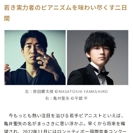
若き実力者のピアニズムを味わい尽くす二日
間
左：原田慶太楼 ©MASATOSHI YAMASHIRO
右：亀井聖矢 ©平舘 平
今もっとも熱い注目を浴びる若手ピアニストといえば、
亀井聖矢の名がまっさきに思い浮かぶ。早くから将来を嘱
望され、2022年11月にはロン＝ティボー国際音楽コンクー