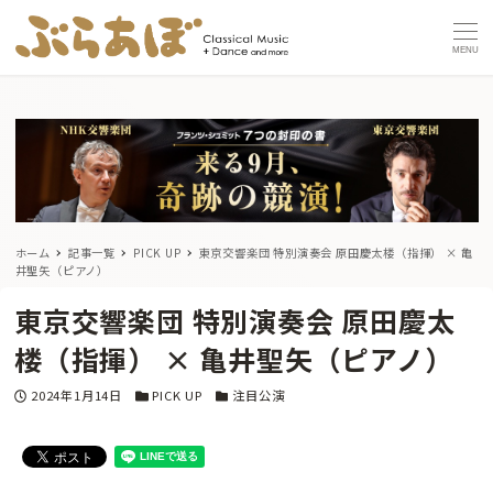
MENU
ホーム
記事一覧
PICK UP
東京交響楽団 特別演奏会 原田慶太楼（指揮） × 亀
井聖矢（ピアノ）
東京交響楽団 特別演奏会 原田慶太
楼（指揮） × 亀井聖矢（ピアノ）
投稿日
カテゴリー
カテゴリー
2024年1月14日
PICK UP
注目公演