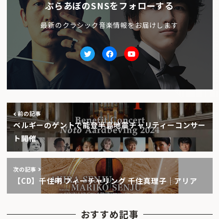
ぶらあぼのSNSをフォローする
最新のクラシック音楽情報をお届けします
Twitter
facebook
Youtube
前の記事
ベルギーのゲントで能登半島地震チャリティーコンサー
ト開催
次の記事
【CD】千住明 フィーチャリング 千住真理子｜アリア
おすすめ記事