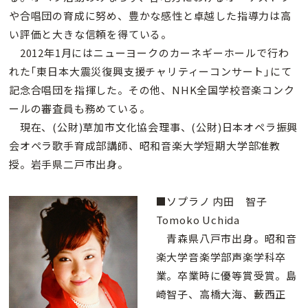
や合唱団の育成に努め、豊かな感性と卓越した指導力は高
い評価と大きな信頼を得ている。
2012年1月にはニューヨークのカーネギーホールで行わ
れた｢東日本大震災復興支援チャリティーコンサート｣にて
記念合唱団を指揮した。その他、NHK全国学校音楽コンク
ールの審査員も務めている。
現在、(公財)草加市文化協会理事、(公財)日本オペラ振興
会オペラ歌手育成部講師、昭和音楽大学短期大学部准教
授。岩手県二戸市出身。
■ソプラノ 内田 智子
Tomoko Uchida
青森県八戸市出身。昭和音
楽大学音楽学部声楽学科卒
業。卒業時に優等賞受賞。島
崎智子、高橋大海、藪西正