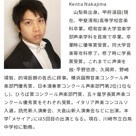
Kenta Nakajima
山梨県出身。甲府湯田(現
在、甲斐清和)高等学校音楽
科卒業。昭和音楽大学音楽学
部声楽学科を首席で卒業。卒
業時に優等賞受賞。同大学音
楽専攻科修了。修了時に学長
賞受賞。これまでに声楽を
故･平野忠彦、久岡昇、野崎
靖智、的場辰朗の各氏に師事。横浜国際音楽コンクール声
楽部門優秀賞、日本演奏家コンクール声楽部門第2位(1位な
し)、ひろば賞コンクール声楽部門賞、五十嵐学長賞声楽コ
ンクール優秀賞をそれぞれ受賞。イタリア声楽コンコルソ
入選。読売新人演奏会、大倉山新人演奏会などに出演。本
学｢メサイア｣には5回目の出演となる。現在、川崎市立白鳥
中学校に勤務。