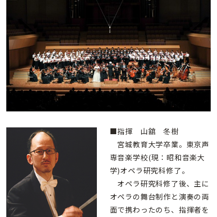
■指揮 山舘 冬樹
宮城教育大学卒業。東京声
専音楽学校(現：昭和音楽大
学)オペラ研究科修了。
オペラ研究科修了後、主に
オペラの舞台制作と演奏の両
面で携わったのち、指揮者を