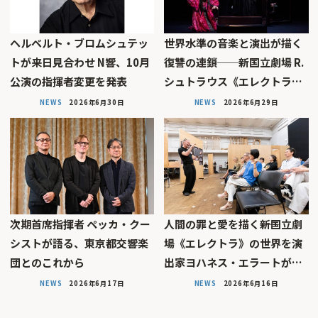
ヘルベルト・ブロムシュテッ
世界水準の音楽と演出が描く
トが来日見合わせ N響、10月
復讐の連鎖──新国立劇場 R.
公演の指揮者変更を発表
シュトラウス《エレクトラ…
NEWS
2026年6月30日
NEWS
2026年6月29日
次期首席指揮者 ペッカ・クー
人間の罪と愛を描く――新国立劇
シストが語る、東京都交響楽
場《エレクトラ》の世界を演
団とのこれから
出家ヨハネス・エラートが…
NEWS
2026年6月17日
NEWS
2026年6月16日