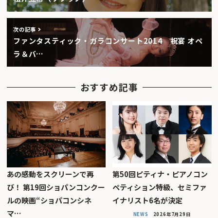
次の記事
ファンタスティック・ガラコンサート2014 祝宴 オペ
ラ＆バ…
おすすめ記事
あの感動をスクリーンで再
第50回ピティナ・ピアノコン
び！ 第19回ショパンコンクー
ペティション特級、セミファ
ルの映画“ショパコンシネ
イナリスト6名が決定
マ…
NEWS
2026年7月29日