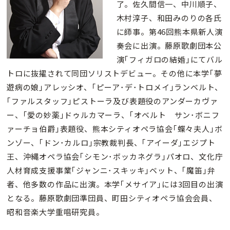
了。佐久間信一、中川順子、
木村淳子、和田みのりの各氏
に師事。第46回熊本県新人演
奏会に出演。藤原歌劇団本公
演｢フィガロの結婚｣にてバル
トロに抜擢されて同団ソリストデビュー。その他に本学｢夢
遊病の娘｣アレッシオ、｢ピーア･デ･トロメイ｣ランベルト、
｢ファルスタッフ｣ピストーラ及び表題役のアンダーカヴァ
ー、｢愛の妙薬｣ドゥルカマーラ、｢オベルト サン･ボニフ
ァーチョ伯爵｣表題役、熊本シティオペラ協会｢蝶々夫人｣ボ
ンゾー、｢ドン･カルロ｣宗教裁判長、｢アイーダ｣エジプト
王、沖縄オペラ協会｢シモン･ボッカネグラ｣パオロ、文化庁
人材育成支援事業｢ジャンニ･スキッキ｣ベット、｢魔笛｣弁
者、他多数の作品に出演。本学｢メサイア｣には3回目の出演
となる。藤原歌劇団準団員、町田シティオペラ協会会員、
昭和音楽大学重唱研究員。