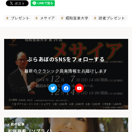
プレゼント
メサイア
昭和音楽大学
読者プレゼント
ぶらあぼのSNSをフォローする
最新のクラシック音楽情報をお届けします
Twitter
facebook
Youtube
前の記事
松井亜希（ソプラノ）