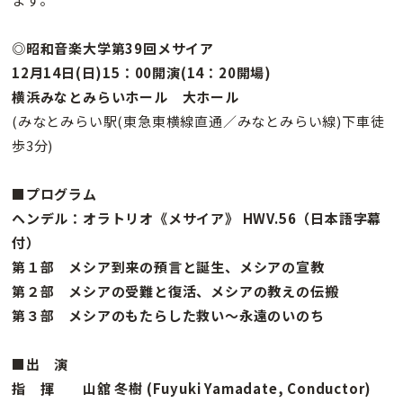
◎昭和音楽大学第39回メサイア
12月14日(日)15：00開演(14：20開場)
横浜みなとみらいホール 大ホール
(みなとみらい駅(東急東横線直通／みなとみらい線)下車徒
歩3分)
■プログラム
ヘンデル：オラトリオ《メサイア》 HWV.56（日本語字幕
付）
第１部 メシア到来の預言と誕生、メシアの宣教
第２部 メシアの受難と復活、メシアの教えの伝搬
第３部 メシアのもたらした救い～永遠のいのち
■出 演
指 揮 山舘 冬樹 (Fuyuki Yamadate, Conductor)