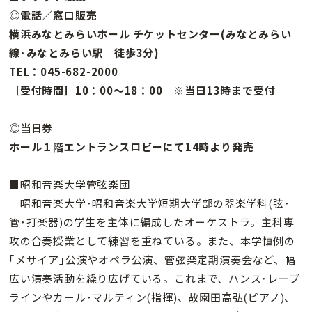
◎電話／窓口販売
横浜みなとみらいホール チケットセンター(みなとみらい
線･みなとみらい駅 徒歩3分)
TEL：045-682-2000
［受付時間］10：00〜18：00 ※当日13時まで受付
◎当日券
ホール１階エントランスロビーにて14時より発売
■昭和音楽大学管弦楽団
昭和音楽大学･昭和音楽大学短期大学部の器楽学科(弦･
管･打楽器)の学生を主体に編成したオーケストラ。主科専
攻の合奏授業として練習を重ねている。また、本学恒例の
｢メサイア｣公演やオペラ公演、管弦楽定期演奏会など、幅
広い演奏活動を繰り広げている。これまで、ハンス･レーブ
ラインやカール･マルティン(指揮)、故園田高弘(ピアノ)、