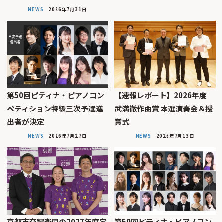
NEWS
2026年7月31日
第50回ピティナ・ピアノコン
【速報レポート】2026年度
ペティション特級三次予選進
武満徹作曲賞 本選演奏会＆授
出者が決定
賞式
NEWS
2026年7月27日
NEWS
2026年7月13日
京都市交響楽団の2027年度定
第50回ピティナ・ピアノコン