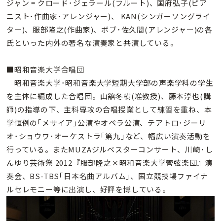
ジャン = クロード･ジェラール(フルート)、国府弘子(ピア
ニスト･作曲家･アレンジャー)、 KAN(シンガーソングライ
ター)、服部隆之(作曲家)、ボブ･佐久間(アレンジャー)の各
氏といった内外の著名な演奏家と共演している。
■昭和音楽大学合唱団
昭和音楽大学･昭和音楽大学短期大学部の声楽学科の学生
を主体に編成した合唱団。山舘冬樹(准教授)、藤本淳也(講
師)の指導の下、主科専攻の合唱授業として練習を重ね、本
学恒例の｢メサイア｣公演やオペラ公演、テアトロ･ジーリ
オ･ショウワ･オーケストラ｢第九｣など、幅広い演奏活動を
行っている。またMUZAジルベスターコンサート、川崎･し
んゆり芸術祭 2012『服部隆之×昭和音楽大学管弦楽団』演
奏会、BS-TBS｢日本名曲アルバム｣、国立競技場ファイナ
ルセレモニー等に出演し、好評を博している。