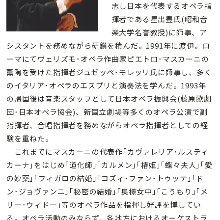
志し日本を代表するオペラ指
揮者である星出豊氏(昭和音
楽大学名誉教授)に師事、ア
シスタントを務めながら研鑽を積んだ。1991年に渡伊。ロ
ーマにてヴェリズモ･オペラ作曲家ピエトロ･マスカーニの
薫陶を受けた指揮者ジュゼッペ･モレッリ氏に師事し、多く
のイタリア･オペラのエスプリと演奏法を学んだ。1993年
の帰国後は音楽スタッフとして日本オペラ振興会(藤原歌劇
団･日本オペラ協会)、新国立劇場等多くのオペラ公演で副
指揮者、合唱指揮者を務めながらオペラ指揮者としての経
験を重ねた。
これまでにマスカーニの代表作｢カヴァレリア･ルスティ
カーナ｣をはじめ｢道化師｣｢カルメン｣｢椿姫｣｢蝶々夫人｣｢愛
の妙薬｣｢フィガロの結婚｣｢コズィ･ファン･トゥッテ｣｢ド
ン･ジョヴァンニ｣｢秘密の結婚｣｢奥様女中｣｢こうもり｣｢メ
リー･ウィドー｣等のオペラ作品を指揮し好評を博してい
る。オペラ活動のみならず、各地方におけるオーケストラ