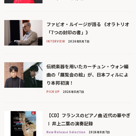
ファビオ・ルイージが語る 《オラトリオ
「7つの封印の書」》
INTERVIEW
2026年8月7日
伝統楽器を用いたカーチュン・ウォン編
曲の「展覧会の絵」が、日本フィルによ
り本邦初演！
PICK UP
2026年8月7日
【CD】フランスのピアノ曲 近代の華やぎ
Ⅰ 井上二葉の演奏記録
New Release Selection
2026年8月7日