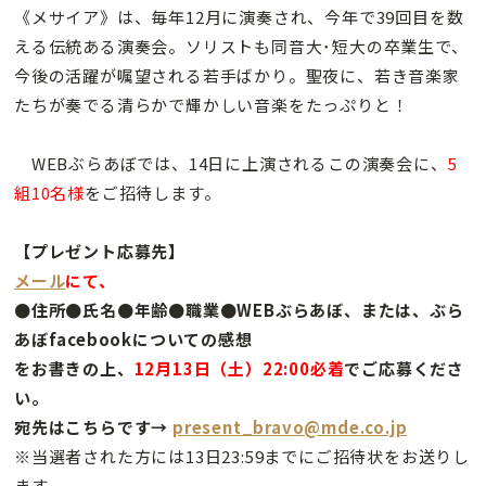
《メサイア》は、毎年12月に演奏され、今年で39回目を数
える伝統ある演奏会。ソリストも同音大･短大の卒業生で、
今後の活躍が嘱望される若手ばかり。聖夜に、若き音楽家
たちが奏でる清らかで輝かしい音楽をたっぷりと！
WEBぶらあぼでは、14日に上演されるこの演奏会に、
5
組10名様
をご招待します。
【プレゼント応募先】
メール
にて、
●住所●氏名●年齢●職業●WEBぶらあぼ、または、ぶら
あぼfacebookについての感想
をお書きの上、
12月13日（土）22:00必着
でご応募くださ
い。
宛先はこちらです→
present_bravo@mde.co.jp
※当選者された方には13日23:59までにご招待状をお送りし
ます。