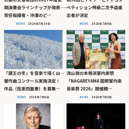
期演奏会ラインナップが発表――
ペティション特級二次予選進
常任指揮者・沖澤のど…
出者が決定
NEWS
2026年7月10日
NEWS
2026年7月9日
「蔵王の冬」を音楽で描く――山
流山発の本格派室内楽祭
響作曲コンクール実施決定！
「NAGAREYAMA 国際室内楽
作品（弦楽四重奏）を募集…
音楽祭 2026」開催概…
NEWS
2026年7月6日
NEWS
2026年7月3日