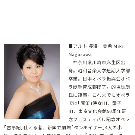
■アルト 長澤 美希 Miki
Nagasawa
神奈川県川崎市麻生区出
身。昭和音楽大学短期大学部
卒業。日本オペラ振興会オペ
ラ歌手育成部修了。的場辰朗
氏に師事。これまでにオペラ
では｢魔笛｣侍女III、童子
III、東京文化会館50周年記
念フェスティバル記念オペラ
｢古事記｣仕える者、新国立劇場｢タンホイザー｣4人の小