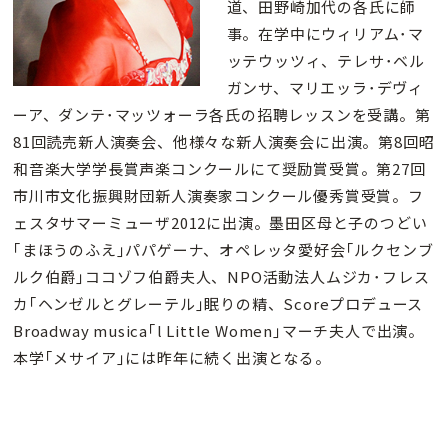
道、田野崎加代の各氏に師
事。在学中にウィリアム･マ
ッテウッツィ、テレサ･ベル
ガンサ、マリエッラ･デヴィ
ーア、ダンテ･マッツォーラ各氏の招聘レッスンを受講。第
81回読売新人演奏会、他様々な新人演奏会に出演。第8回昭
和音楽大学学長賞声楽コンクールにて奨励賞受賞。第27回
市川市文化振興財団新人演奏家コンクール優秀賞受賞。フ
ェスタサマーミューザ2012に出演。墨田区母と子のつどい
｢まほうのふえ｣パパゲーナ、オペレッタ愛好会｢ルクセンブ
ルク伯爵｣ココゾフ伯爵夫人、NPO活動法人ムジカ･フレス
カ｢ヘンゼルとグレーテル｣眠りの精、Scoreプロデュース
Broadway musica｢l Little Women｣マーチ夫人で出演。
本学｢メサイア｣には昨年に続く出演となる。