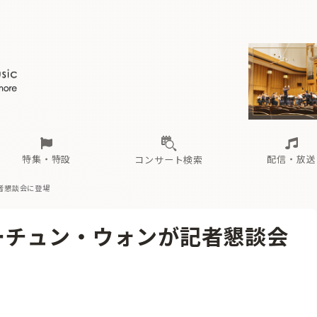
ール
（毎月更新）
東
電子版（無料・月刊）
トピックス
関西
フェスタサマーミューザKAWASAKI 2026
北海道・東北
注目公演
配布場所
インタビュー
中部
定期購読
中国・四国
CD新譜
N響＆東響 《7つ
九州・沖縄
書籍近刊
ロが推す！間違いないオーケストラコンサート
過去の特集
の先と
ブ配信スケジュール
さ
オーケストラの楽屋から
た
な
有料ライブ配信スケジュール
は
ま
や
海の向こうの音楽家
ら
わ
Aからの
載
特集・特設
配信・放送
コンサート検索
者懇談会に登場
ール
（毎月更新）
東
電子版（無料・月刊）
トピックス
関西
フェスタサマーミューザKAWASAKI 2026
北海道・東北
注目公演
配布場所
インタビュー
中部
定期購読
中国・四国
CD新譜
N響＆東響 《7つ
九州・沖縄
書籍近刊
ーチュン・ウォンが記者懇談会
ロが推す！間違いないオーケストラコンサート
過去の特集
の先と
ブ配信スケジュール
さ
オーケストラの楽屋から
た
な
有料ライブ配信スケジュール
は
ま
や
海の向こうの音楽家
ら
わ
Aからの
載