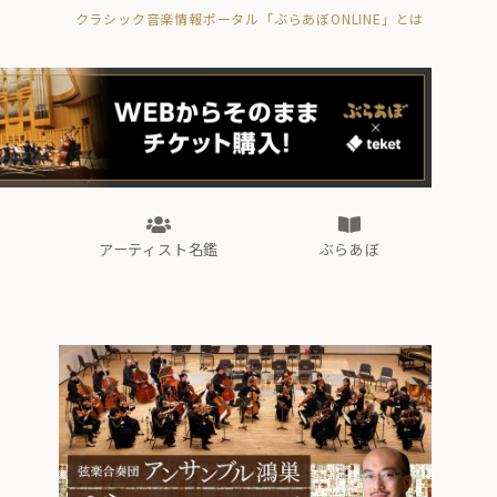
クラシック音楽情報ポータル「ぶらあぼONLINE」とは
の封印の書》
海外公演
FROM編集部
眺望
ぶらあぼブラス！
フォルテピアノ・オデッセイ
アーティスト名鑑
ぶらあぼ
の封印の書》
海外公演
FROM編集部
眺望
ぶらあぼブラス！
フォルテピアノ・オデッセイ