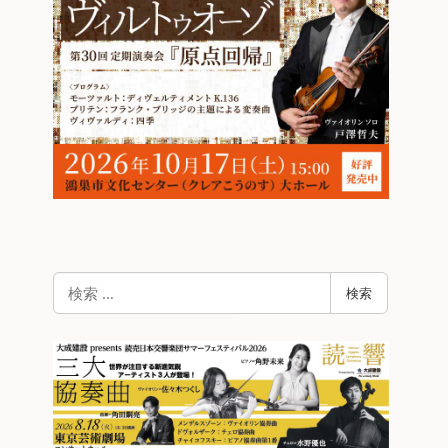
検
検索
索