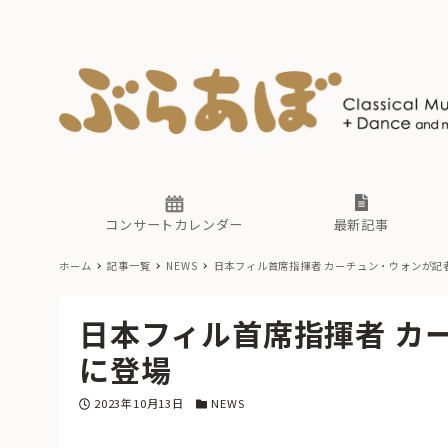
ニュース
ヤマハホ
番組一覧
東京・関
ぶらあぼ
現場のプ
古楽とそ
無料ライ
あ
か
過去の連
コンサートカレンダー
最新記事
ホーム
記事一覧
NEWS
日本フィル首席指揮者 カーチュン・ウォンが記
ニュース
ヤマハホ
番組一覧
東京・関
ぶらあぼ
日本フィル首席指揮者 カ
現場のプ
古楽とそ
無料ライ
あ
か
に登場
過去の連
投稿日
カテゴリー
2023年10月13日
NEWS