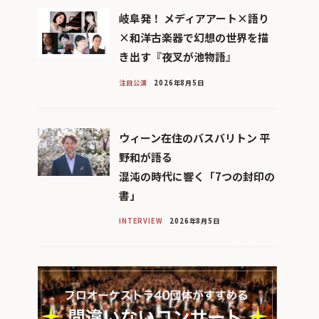
岐阜発！ メディアアート×語り
×和洋古楽器で幻想の世界を描
き出す『夜叉が池物語』
注目公演
2026年8月5日
ウィーン在住のバスバリトン 平
野和が語る
混沌の時代に響く「7つの封印の
書」
INTERVIEW
2026年8月5日